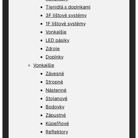
Tienidlá s doplnkami
3F lištové systémy
1F lištové systémy
Vonkajšie
LED pásiky
Zdroje
Doplnky
Vonkajšie
Závesné
Stropné
Nástenné
Stojanové
Bodovky
Zápustné
Kúpeľňové
Reflektory