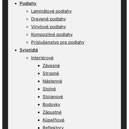
Podlahy
Laminátové podlahy
Drevené podlahy
Vinylové podlahy
Kompozitné podlahy
Príslušenstvo pre podlahy
Svietidlá
Interiérové
Závesné
Stropné
Nástenné
Stolné
Stojanové
Bodovky
Zápustné
Kúpeľňové
Reflektory