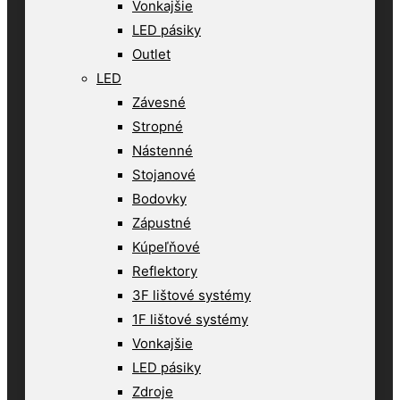
Vonkajšie
LED pásiky
Outlet
LED
Závesné
Stropné
Nástenné
Stojanové
Bodovky
Zápustné
Kúpeľňové
Reflektory
3F lištové systémy
1F lištové systémy
Vonkajšie
LED pásiky
Zdroje