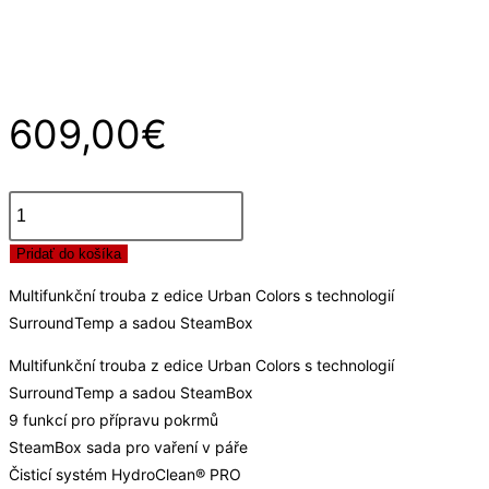
BOX
OVEN
609,00
€
množstvo
Pridať do košíka
HLB
8415
Multifunkční trouba z edice Urban Colors s technologií
BX
SurroundTemp a sadou SteamBox
STEAM
BOX
Multifunkční trouba z edice Urban Colors s technologií
OVEN
SurroundTemp a sadou SteamBox
9 funkcí pro přípravu pokrmů
SteamBox sada pro vaření v páře
Čisticí systém HydroClean® PRO