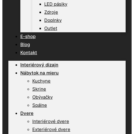
LED pásiky
Zdroje
Doplnky
Outlet
E-shop
Blog
Kontakt
Interiérový dizajn
Nábytok na mieru
Kuchyne
Skrine
Obývačky
Spálne
Dvere
Interiérové dvere
Exteriérové dvere