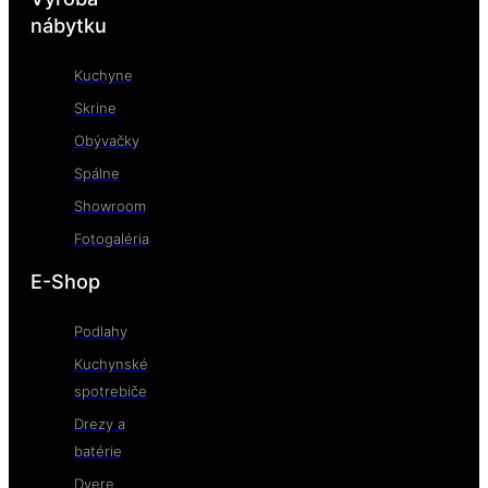
nábytku
Kuchyne
Skrine
Obývačky
Spálne
Showroom
Fotogaléria
E-Shop
Podlahy
Kuchynské
spotrebiče
Drezy a
batérie
Dvere