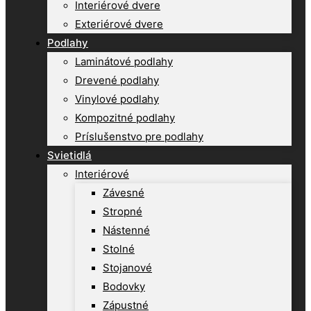
Interiérové dvere
Exteriérové dvere
Podlahy
Laminátové podlahy
Drevené podlahy
Vinylové podlahy
Kompozitné podlahy
Príslušenstvo pre podlahy
Svietidlá
Interiérové
Závesné
Stropné
Nástenné
Stolné
Stojanové
Bodovky
Zápustné