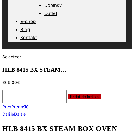
Doplnky
Outlet
E-shop
Blog
Kontakt
Selected:
HLB 8415 BX STEAM…
609,00
€
Pridať do košíka
množstvo
Prev
Predošlé
HLB
Ďalšie
Ďalšie
8415
BX
HLB 8415 BX STEAM BOX OVEN
STEAM