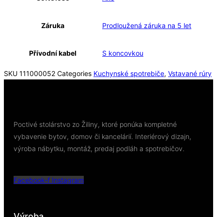
Záruka
Prodloužená záruka na 5 let
Přívodní kabel
S koncovkou
SKU
111000052
Categories
Kuchynské spotrebiče
,
Vstavané rúry
Poctivé stolárstvo zo Žiliny, ktoré ponúka kompletné
vybavenie bytov, domov či kancelárií. Interiérový dizajn,
výroba nábytku, montáž, predaj podláh a spotrebičov.
Facebook-f
Instagram
Výroba