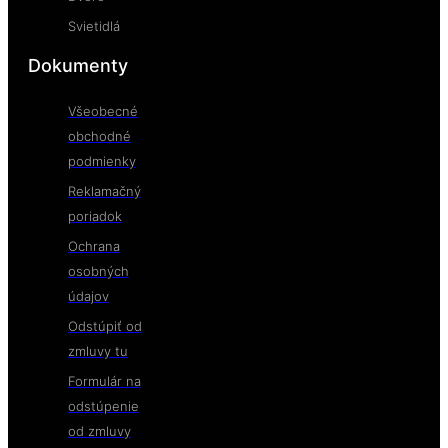
Svietidlá
Dokumenty
Všeobecné
obchodné
podmienky
Reklamačný
poriadok
Ochrana
osobných
údajov
Odstúpiť od
zmluvy tu
Formulár na
odstúpenie
od zmluvy