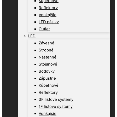
Kúpeľňové
Reflektory
Vonkajšie
LED pásiky
Outlet
LED
Závesné
Stropné
Nástenné
Stojanové
Bodovky
Zápustné
Kúpeľňové
Reflektory
3F lištové systémy
1F lištové systémy
Vonkajšie