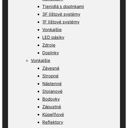
Tienidlá s doplnkami
3F lištové systémy
1F lištové systémy
Vonkajšie
LED pásiky
Zdroje
Doplnky
Vonkajšie
Závesné
Stropné
Nástenné
Stojanové
Bodovky
Zápustné
Kúpeľňové
Reflektory