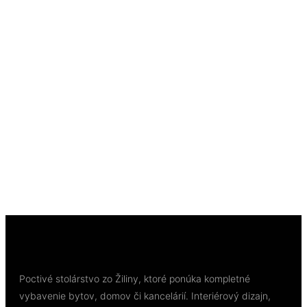
Rýchly náhľad
Out of Stock
Rýchly náhľad
Kompozitné podlahy
Afirmax LEGNAR HERRINGBONE Acoustic Dub
Tucson HB 41595, 5,8 mm 33/42 4V rybia kosť
56,07
€
/ bal
Viac info
Poctivé stolárstvo zo Žiliny, ktoré ponúka kompletné
vybavenie bytov, domov či kancelárií. Interiérový dizajn,