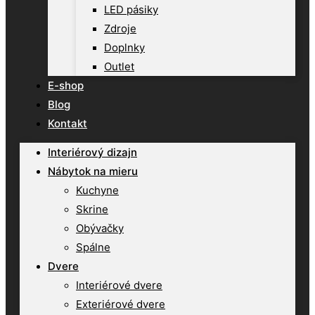
LED pásiky
Zdroje
Doplnky
Outlet
E-shop
Blog
Kontakt
Interiérový dizajn
Nábytok na mieru
Kuchyne
Skrine
Obývačky
Spálne
Dvere
Interiérové dvere
Exteriérové dvere