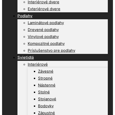
Interiérové dvere
Exteriérové dvere
Podlahy
Laminátové podlahy
Drevené podlahy
Vinylové podlahy
Kompozitné podlahy
Príslušenstvo pre podlahy
Svietidlá
Interiérové
Závesné
Stropné
Nástenné
Stolné
Stojanové
Bodovky
Zápustné