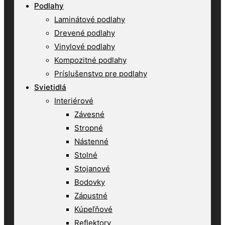
Podlahy
Laminátové podlahy
Drevené podlahy
Vinylové podlahy
Kompozitné podlahy
Príslušenstvo pre podlahy
Svietidlá
Interiérové
Závesné
Stropné
Nástenné
Stolné
Stojanové
Bodovky
Zápustné
Kúpeľňové
Reflektory