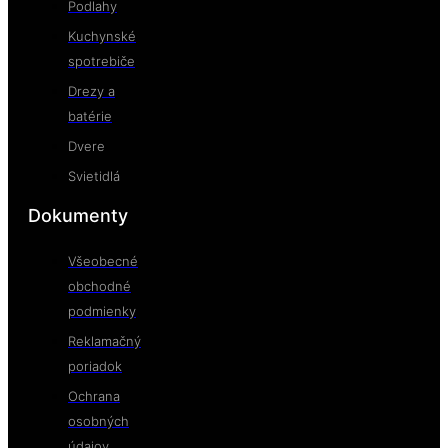
Podlahy
Kuchynské
spotrebiče
Drezy a
batérie
Dvere
Svietidlá
Dokumenty
Všeobecné
obchodné
podmienky
Reklamačný
poriadok
Ochrana
osobných
údajov