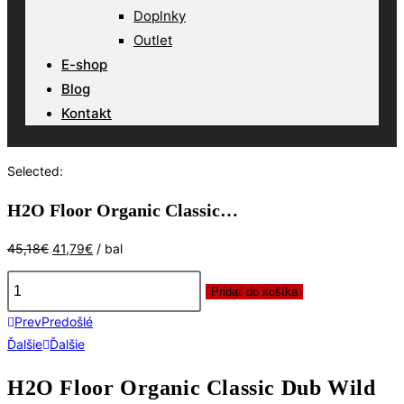
Doplnky
Outlet
E-shop
Blog
Kontakt
Selected:
H2O Floor Organic Classic…
Pôvodná
Aktuálna
45,18
€
41,79
€
/ bal
cena
cena
bola:
je:
Pridať do košíka
množstvo
45,18€.
41,79€.
Prev
Predošlé
H2O
Ďalšie
Ďalšie
Floor
Organic
H2O Floor Organic Classic Dub Wild
Classic