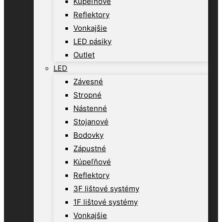
Kúpeľňové
Reflektory
Vonkajšie
LED pásiky
Outlet
LED
Závesné
Stropné
Nástenné
Stojanové
Bodovky
Zápustné
Kúpeľňové
Reflektory
3F lištové systémy
1F lištové systémy
Vonkajšie