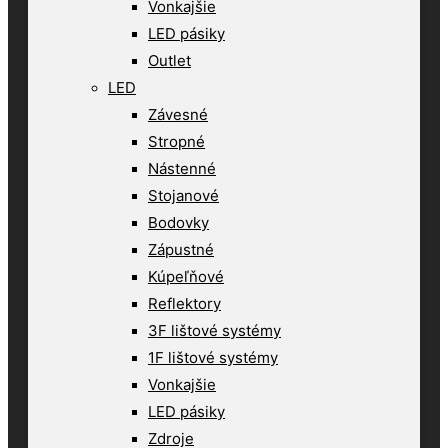
Vonkajšie
LED pásiky
Outlet
LED
Závesné
Stropné
Nástenné
Stojanové
Bodovky
Zápustné
Kúpeľňové
Reflektory
3F lištové systémy
1F lištové systémy
Vonkajšie
LED pásiky
Zdroje