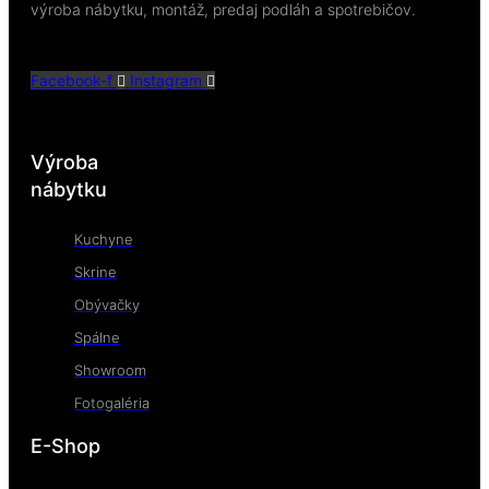
výroba nábytku, montáž, predaj podláh a spotrebičov.
Facebook-f
Instagram
Výroba
nábytku
Kuchyne
Skrine
Obývačky
Spálne
Showroom
Fotogaléria
E-Shop