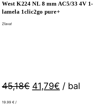
West K224 NL 8 mm AC5/33 4V 1-
Dub
Wild
lamela 1clic2go pure+
West
K224
Zľava!
NL
8
mm
AC5/33
4V
1-
lamela
1clic2go
pure+
Pôvodná
Aktuálna
45,18
€
41,79
€
/ bal
cena
cena
bola:
je:
19.99 € /