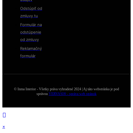
Odstúpiť od
zmluvy tu
Formulár na
odstúpenie
od zmluvy
Reklamačný
formulár
© Inma Interior - Všetky práva vyhradené 2024 | Aj táto webstránka je pod
správou
VERVASI® - správa web stránok
×