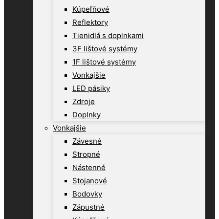
Kúpeľňové
Reflektory
Tienidlá s doplnkami
3F lištové systémy
1F lištové systémy
Vonkajšie
LED pásiky
Zdroje
Doplnky
Vonkajšie
Závesné
Stropné
Nástenné
Stojanové
Bodovky
Zápustné