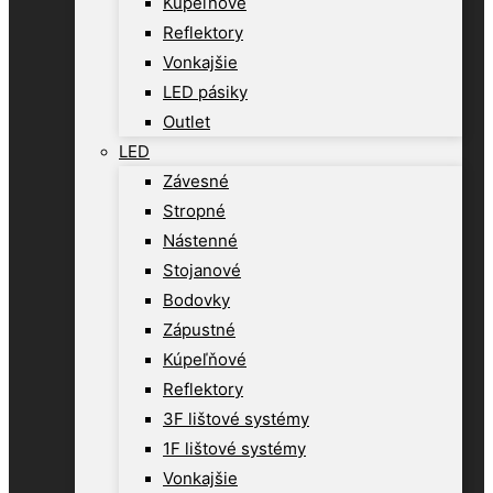
Kúpeľňové
Reflektory
Vonkajšie
LED pásiky
Outlet
LED
Závesné
Stropné
Nástenné
Stojanové
Bodovky
Zápustné
Kúpeľňové
Reflektory
3F lištové systémy
1F lištové systémy
Vonkajšie