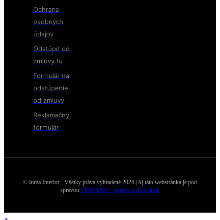
Ochrana
osobných
údajov
Odstúpiť od
zmluvy tu
Formulár na
odstúpenie
od zmluvy
Reklamačný
formulár
© Inma Interior - Všetky práva vyhradené 2024 | Aj táto webstránka je pod
správou
VERVASI® - správa web stránok
×