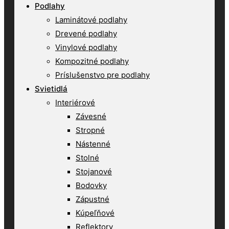
Podlahy
Laminátové podlahy
Drevené podlahy
Vinylové podlahy
Kompozitné podlahy
Príslušenstvo pre podlahy
Svietidlá
Interiérové
Závesné
Stropné
Nástenné
Stolné
Stojanové
Bodovky
Zápustné
Kúpeľňové
Reflektory