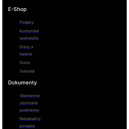
E-Shop
Podlahy
Kuchynské
spotrebiče
Drezy a
batérie
Dvere
Svietidlá
Dokumenty
Všeobecné
obchodné
podmienky
Reklamačný
poriadok