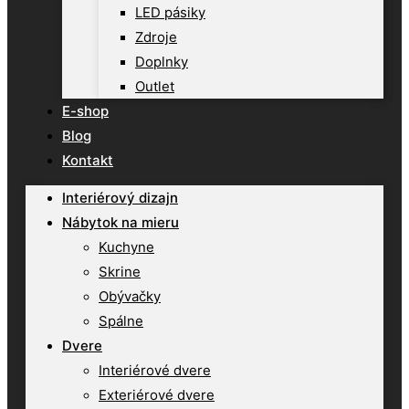
LED pásiky
Zdroje
Doplnky
Outlet
E-shop
Blog
Kontakt
Interiérový dizajn
Nábytok na mieru
Kuchyne
Skrine
Obývačky
Spálne
Dvere
Interiérové dvere
Exteriérové dvere