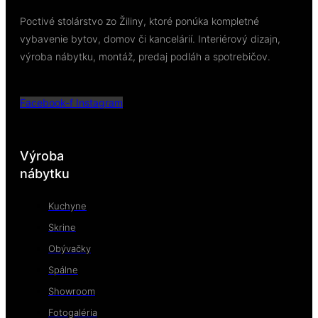
Poctivé stolárstvo zo Žiliny, ktoré ponúka kompletné
vybavenie bytov, domov či kancelárií. Interiérový dizajn,
výroba nábytku, montáž, predaj podláh a spotrebičov.
Facebook-f
Instagram
Výroba
nábytku
Kuchyne
Skrine
Obývačky
Spálne
Showroom
Fotogaléria