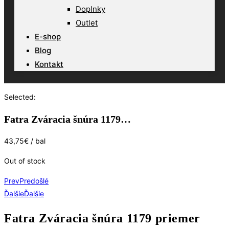
Doplnky
Outlet
E-shop
Blog
Kontakt
Selected:
Fatra Zváracia šnúra 1179…
43,75
€
/ bal
Out of stock
Prev
Predošlé
Ďalšie
Ďalšie
Fatra Zváracia šnúra 1179 priemer