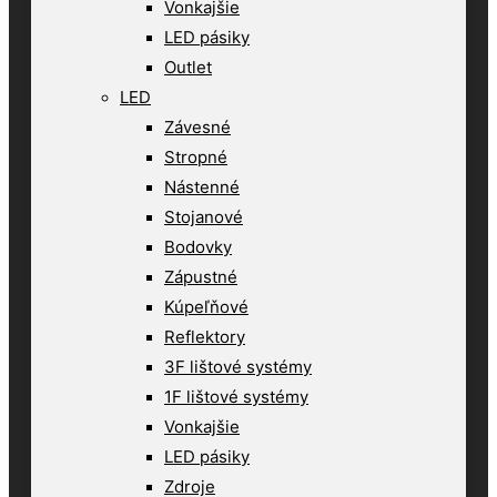
Vonkajšie
LED pásiky
Outlet
LED
Závesné
Stropné
Nástenné
Stojanové
Bodovky
Zápustné
Kúpeľňové
Reflektory
3F lištové systémy
1F lištové systémy
Vonkajšie
LED pásiky
Zdroje