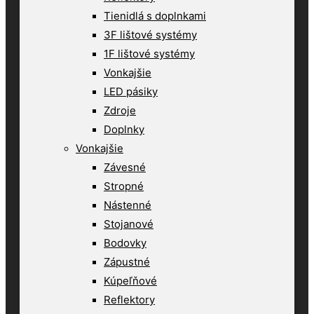
Tienidlá s doplnkami
3F lištové systémy
1F lištové systémy
Vonkajšie
LED pásiky
Zdroje
Doplnky
Vonkajšie
Závesné
Stropné
Nástenné
Stojanové
Bodovky
Zápustné
Kúpeľňové
Reflektory