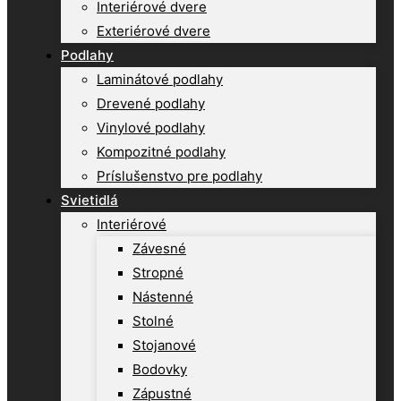
Interiérové dvere
Exteriérové dvere
Podlahy
Laminátové podlahy
Drevené podlahy
Vinylové podlahy
Kompozitné podlahy
Príslušenstvo pre podlahy
Svietidlá
Interiérové
Závesné
Stropné
Nástenné
Stolné
Stojanové
Bodovky
Zápustné