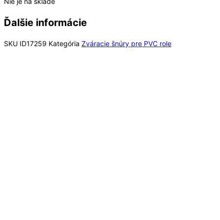
Nie je na sklade
Ďalšie informácie
SKU
ID17259
Kategória
Zváracie šnúry pre PVC role
Rýchly náhľad
Out of Stock
Rýchly náhľad
Zváracie šnúry pre PVC role
Fatra Zváracia šnúra 1179 priemer 4mm pre
PVC role farba 343 návin 125 bm (2 KG)
43,75
€
/ bal