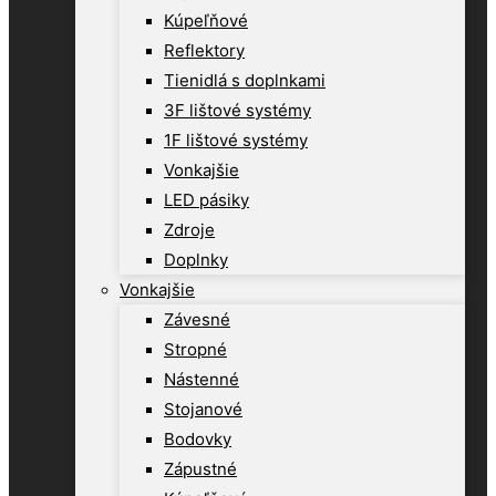
Kúpeľňové
Reflektory
Tienidlá s doplnkami
3F lištové systémy
1F lištové systémy
Vonkajšie
LED pásiky
Zdroje
Doplnky
Vonkajšie
Závesné
Stropné
Nástenné
Stojanové
Bodovky
Zápustné