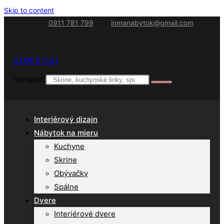
Skip to content
0911 781 799
inmanabytok@gmail.com
0,00
€
0
Cart
Vyhľadať
Interiérový dizajn
Nábytok na mieru
Kuchyne
Skrine
Obývačky
Spálne
Dvere
Interiérové dvere