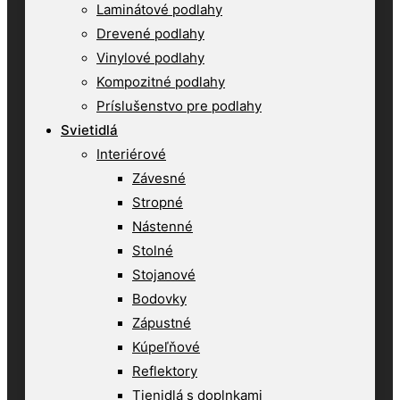
Laminátové podlahy
Drevené podlahy
Vinylové podlahy
Kompozitné podlahy
Príslušenstvo pre podlahy
Svietidlá
Interiérové
Závesné
Stropné
Nástenné
Stolné
Stojanové
Bodovky
Zápustné
Kúpeľňové
Reflektory
Tienidlá s doplnkami