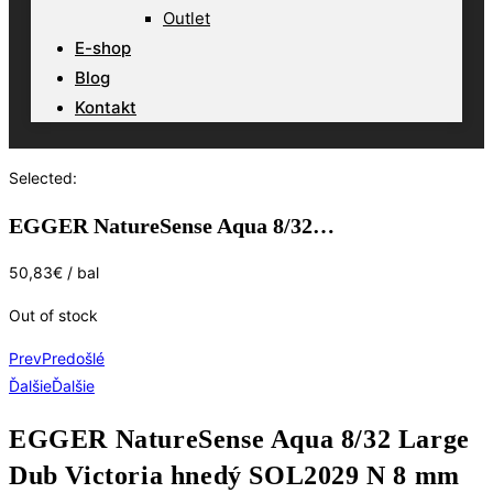
Outlet
E-shop
Blog
Kontakt
Selected:
EGGER NatureSense Aqua 8/32…
50,83
€
/ bal
Out of stock
Prev
Predošlé
Ďalšie
Ďalšie
EGGER NatureSense Aqua 8/32 Large
Dub Victoria hnedý SOL2029 N 8 mm