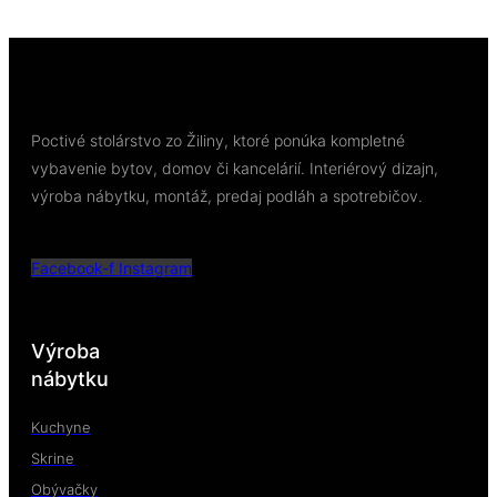
Viac info
Poctivé stolárstvo zo Žiliny, ktoré ponúka kompletné
vybavenie bytov, domov či kancelárií. Interiérový dizajn,
výroba nábytku, montáž, predaj podláh a spotrebičov.
Facebook-f
Instagram
Výroba
nábytku
Kuchyne
Skrine
Obývačky