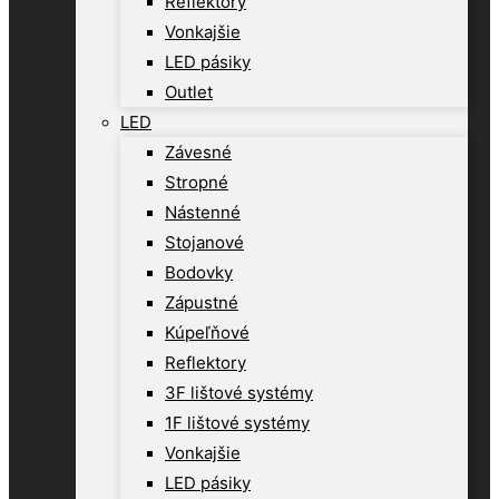
Reflektory
Vonkajšie
LED pásiky
Outlet
LED
Závesné
Stropné
Nástenné
Stojanové
Bodovky
Zápustné
Kúpeľňové
Reflektory
3F lištové systémy
1F lištové systémy
Vonkajšie
LED pásiky