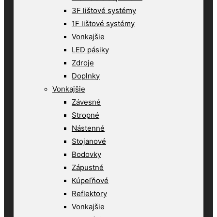
3F lištové systémy
1F lištové systémy
Vonkajšie
LED pásiky
Zdroje
Doplnky
Vonkajšie
Závesné
Stropné
Nástenné
Stojanové
Bodovky
Zápustné
Kúpeľňové
Reflektory
Vonkajšie