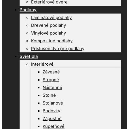
Exteriérové dvere
Podlahy
Laminátové podlahy
Drevené podlahy
Vinylové podlahy
Kompozitné podlahy
Príslušenstvo pre podlahy
Svietidlá
Interiérové
Závesné
Stropné
Nástenné
Stolné
Stojanové
Bodovky
Zápustné
Kúpeľňové