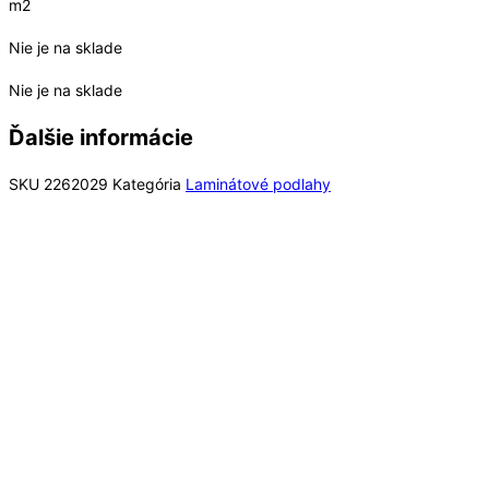
m2
Nie je na sklade
Nie je na sklade
Ďalšie informácie
SKU
2262029
Kategória
Laminátové podlahy
Out of Stock
Laminátové podlahy
Long Plank 8 Dub Dark Montanara K849, EIR (MR) 8
mm Long Plank AC4/32 4V 1clic2go pure+
21,49
€
/ bal