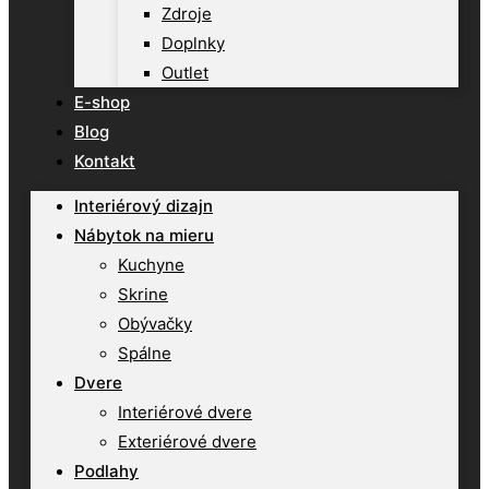
Zdroje
Doplnky
Outlet
E-shop
Blog
Kontakt
Interiérový dizajn
Nábytok na mieru
Kuchyne
Skrine
Obývačky
Spálne
Dvere
Interiérové dvere
Exteriérové dvere
Podlahy