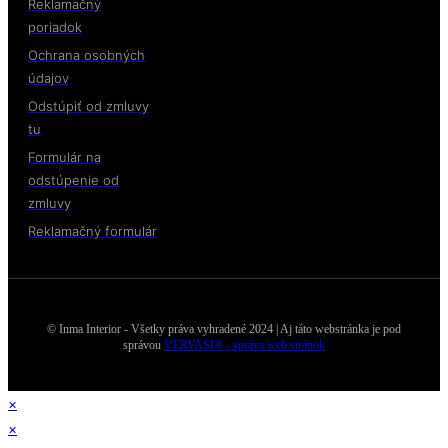
Reklamačný
poriadok
Ochrana osobných
údajov
Odstúpiť od zmluvy
tu
Formulár na
odstúpenie od
zmluvy
Reklamačný formulár
© Inma Interior - Všetky práva vyhradené 2024 | Aj táto webstránka je pod
správou
VERVASI® - správa web stránok
×
×