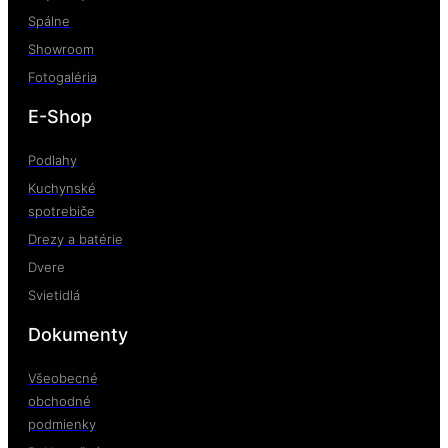
Spálne
Showroom
Fotogaléria
E-Shop
Podlahy
Kuchynské
spotrebiče
Drezy a batérie
Dvere
Svietidlá
Dokumenty
Všeobecné
obchodné
podmienky