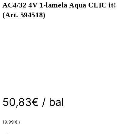
AC4/32 4V 1-lamela Aqua CLIC it!
(Art. 594518)
50,83
€
/ bal
19.99 € /