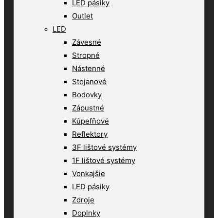
LED pásiky
Outlet
LED
Závesné
Stropné
Nástenné
Stojanové
Bodovky
Zápustné
Kúpeľňové
Reflektory
3F lištové systémy
1F lištové systémy
Vonkajšie
LED pásiky
Zdroje
Doplnky