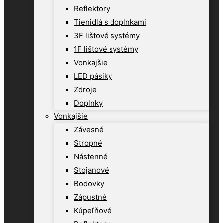
Reflektory
Tienidlá s doplnkami
3F lištové systémy
1F lištové systémy
Vonkajšie
LED pásiky
Zdroje
Doplnky
Vonkajšie
Závesné
Stropné
Nástenné
Stojanové
Bodovky
Zápustné
Kúpeľňové