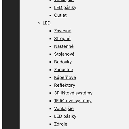
LED pásiky
Outlet
LED
Závesné
Stropné
Nástenné
Stojanové
Bodovky
Zápustné
Kúpeľňové
Reflektory
3F lištové systémy
1F lištové systémy
Vonkajšie
LED pásiky
Zdroje