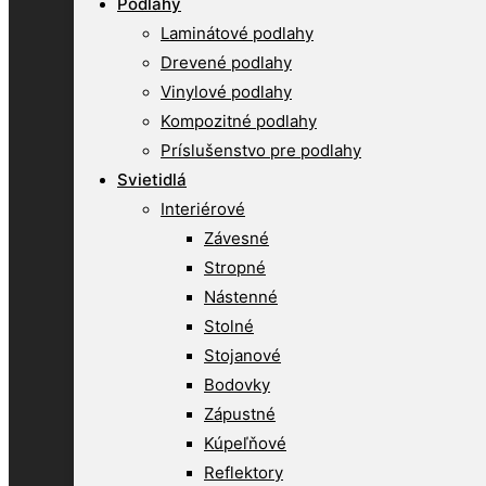
Podlahy
Laminátové podlahy
Drevené podlahy
Vinylové podlahy
Kompozitné podlahy
Príslušenstvo pre podlahy
Svietidlá
Interiérové
Závesné
Stropné
Nástenné
Stolné
Stojanové
Bodovky
Zápustné
Kúpeľňové
Reflektory