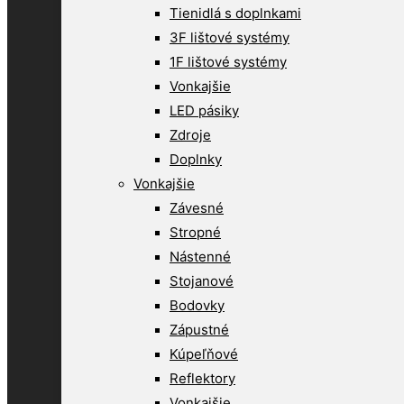
Tienidlá s doplnkami
3F lištové systémy
1F lištové systémy
Vonkajšie
LED pásiky
Zdroje
Doplnky
Vonkajšie
Závesné
Stropné
Nástenné
Stojanové
Bodovky
Zápustné
Kúpeľňové
Reflektory
Vonkajšie