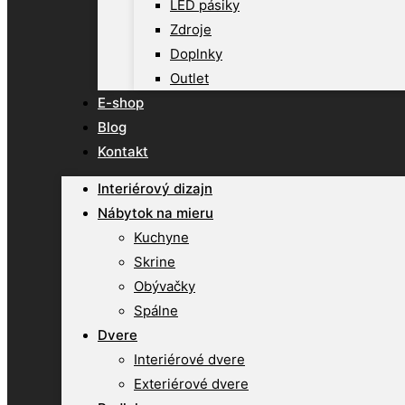
LED pásiky
Zdroje
Doplnky
Outlet
E-shop
Blog
Kontakt
Interiérový dizajn
Nábytok na mieru
Kuchyne
Skrine
Obývačky
Spálne
Dvere
Interiérové dvere
Exteriérové dvere