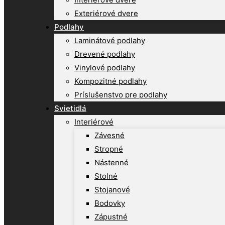
Exteriérové dvere
Podlahy
Laminátové podlahy
Drevené podlahy
Vinylové podlahy
Kompozitné podlahy
Príslušenstvo pre podlahy
Svietidlá
Interiérové
Závesné
Stropné
Nástenné
Stolné
Stojanové
Bodovky
Zápustné