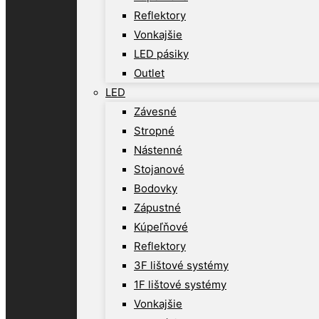
Reflektory
Vonkajšie
LED pásiky
Outlet
LED
Závesné
Stropné
Nástenné
Stojanové
Bodovky
Zápustné
Kúpeľňové
Reflektory
3F lištové systémy
1F lištové systémy
Vonkajšie