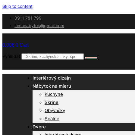
Skip to content
0911 781 799
inmanabytok@gmail.com
0,00
€
0
Cart
Vyhľadať
Interiérový dizajn
Nábytok na mieru
Kuchyne
Skrine
Obývačky
Spálne
Dvere
Interiérové dvere