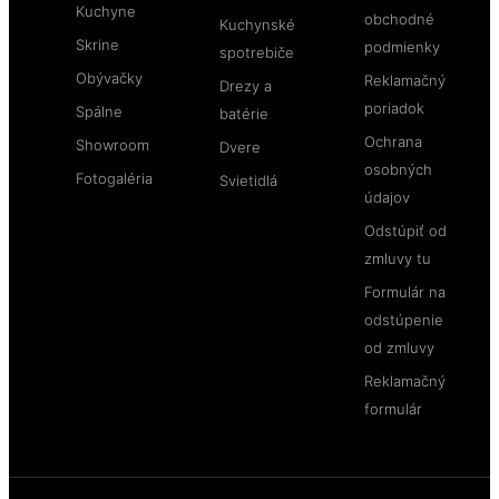
Kuchyne
obchodné
Kuchynské
Skrine
podmienky
spotrebiče
Obývačky
Reklamačný
Drezy a
poriadok
Spálne
batérie
Ochrana
Showroom
Dvere
osobných
Fotogaléria
Svietidlá
údajov
Odstúpiť od
zmluvy tu
Formulár na
odstúpenie
od zmluvy
Reklamačný
formulár