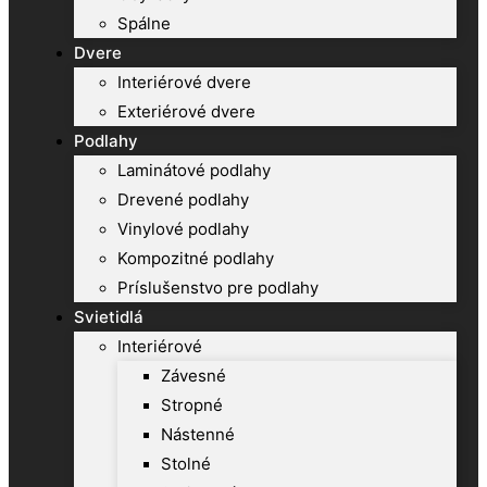
Spálne
Dvere
Interiérové dvere
Exteriérové dvere
Podlahy
Laminátové podlahy
Drevené podlahy
Vinylové podlahy
Kompozitné podlahy
Príslušenstvo pre podlahy
Svietidlá
Interiérové
Závesné
Stropné
Nástenné
Stolné