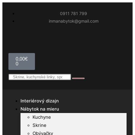
0911 781 799
inmanabytok@gmail.com
0,00
€
0
Interiérový dizajn
Nábytok na mieru
Kuchyne
Skrine
Obývačky