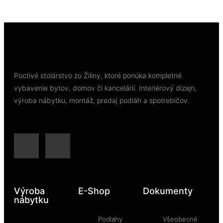
Pridať do košíka
Poctivé stolárstvo zo Žiliny, ktoré ponúka kompletné
vybavenie bytov, domov či kancelárií. Interiérový dizajn,
výroba nábytku, montáž, predaj podláh a spotrebičov.
Výroba
E-Shop
Dokumenty
nábytku
Podlahy
Všeobecné