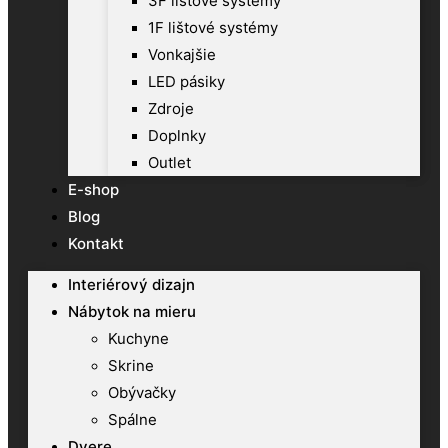
3F lištové systémy
1F lištové systémy
Vonkajšie
LED pásiky
Zdroje
Doplnky
Outlet
E-shop
Blog
Kontakt
Interiérový dizajn
Nábytok na mieru
Kuchyne
Skrine
Obývačky
Spálne
Dvere