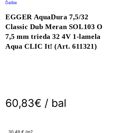
Ďalšie
EGGER AquaDura 7,5/32
Classic Dub Meran SOL103 O
7,5 mm trieda 32 4V 1-lamela
Aqua CLIC It! (Art. 611321)
60,83
€
/ bal
30.49 € /
m2