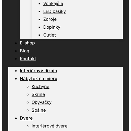
Vonkajšie
LED pásiky
Zdroje
Doplnky
Outlet
E-shop
Blog
Kontakt
Interiérový dizajn
Nábytok na mieru
Kuchyne
Skrine
Obývačky
Spálne
Dvere
Interiérové dvere