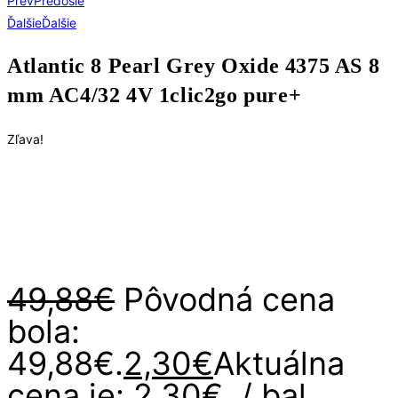
Prev
Predošlé
Ďalšie
Ďalšie
Atlantic 8 Pearl Grey Oxide 4375 AS 8
mm AC4/32 4V 1clic2go pure+
Zľava!
49,88
€
Pôvodná cena
bola:
49,88€.
2,30
€
Aktuálna
cena je: 2,30€.
/ bal