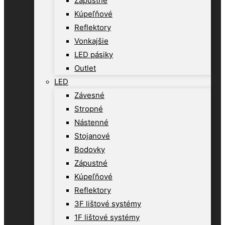
Zápustné
Kúpeľňové
Reflektory
Vonkajšie
LED pásiky
Outlet
LED
Závesné
Stropné
Nástenné
Stojanové
Bodovky
Zápustné
Kúpeľňové
Reflektory
3F lištové systémy
1F lištové systémy