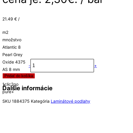
21.49 € /
m2
množstvo
Atlantic 8
Pearl Grey
Oxide 4375
-
+
AS 8 mm
Pridať do košíka
AC4/32 4V
1clic2go
Ďalšie informácie
pure+
SKU
1884375
Kategória
Laminátové podlahy