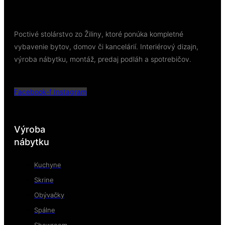
Poctivé stolárstvo zo Žiliny, ktoré ponúka kompletné
vybavenie bytov, domov či kancelárií. Interiérový dizajn,
výroba nábytku, montáž, predaj podláh a spotrebičov.
Facebook-f
Instagram
Výroba
nábytku
Kuchyne
Skrine
Obývačky
Spálne