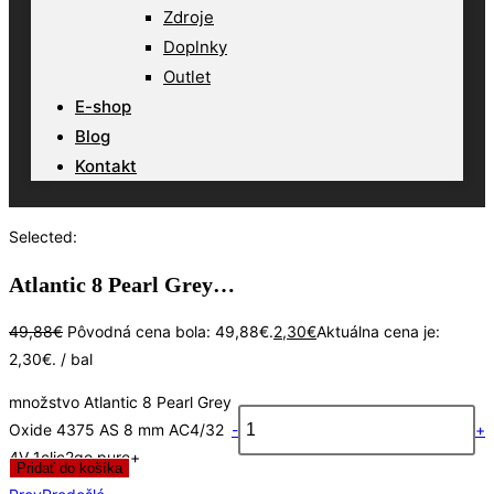
Zdroje
Doplnky
Outlet
E-shop
Blog
Kontakt
Selected:
Atlantic 8 Pearl Grey…
49,88
€
Pôvodná cena bola: 49,88€.
2,30
€
Aktuálna cena je:
2,30€.
/ bal
množstvo Atlantic 8 Pearl Grey
Oxide 4375 AS 8 mm AC4/32
-
+
4V 1clic2go pure+
Pridať do košíka