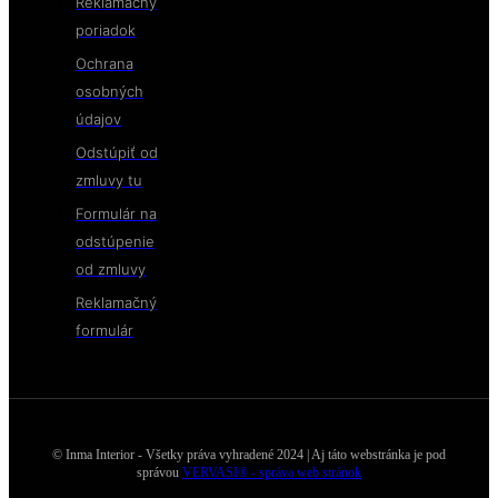
Reklamačný
poriadok
Ochrana
osobných
údajov
Odstúpiť od
zmluvy tu
Formulár na
odstúpenie
od zmluvy
Reklamačný
formulár
© Inma Interior - Všetky práva vyhradené 2024 | Aj táto webstránka je pod
správou
VERVASI® - správa web stránok