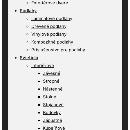
Exteriérové dvere
Podlahy
Laminátové podlahy
Drevené podlahy
Vinylové podlahy
Kompozitné podlahy
Príslušenstvo pre podlahy
Svietidlá
Interiérové
Závesné
Stropné
Nástenné
Stolné
Stojanové
Bodovky
Zápustné
Kúpeľňové