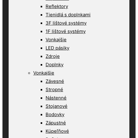
Reflektory
Tienidlá s doplnkami
3F lištové systémy
1F lištové systémy
Vonkajšie
LED pásiky
Zdroje
Doplnky
Vonkajšie
Závesné
Stropné
Nástenné
Stojanové
Bodovky
Zápustné
Kúpeľňové