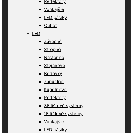
Reflektory
Vonkajšie
LED pásiky
Outlet
LED
Závesné
Stropné
Nástenné
Stojanové
Bodovky
Zápustné
Kúpeľňové
Reflektory
3F lištové systémy
1F lištové systémy
Vonkajšie
LED pásiky