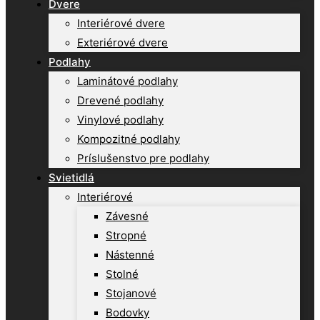
Dvere
Interiérové dvere
Exteriérové dvere
Podlahy
Laminátové podlahy
Drevené podlahy
Vinylové podlahy
Kompozitné podlahy
Príslušenstvo pre podlahy
Svietidlá
Interiérové
Závesné
Stropné
Nástenné
Stolné
Stojanové
Bodovky