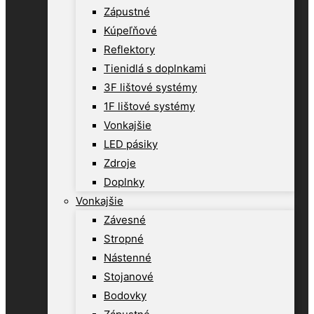
Zápustné
Kúpeľňové
Reflektory
Tienidlá s doplnkami
3F lištové systémy
1F lištové systémy
Vonkajšie
LED pásiky
Zdroje
Doplnky
Vonkajšie
Závesné
Stropné
Nástenné
Stojanové
Bodovky