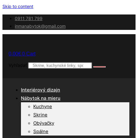
Skip to content
0911 781 799
inmanabytok@gmail.com
0,00
€
0
Cart
Vyhľadať
Interiérový dizajn
Nábytok na mieru
Kuchyne
Skrine
Obývačky
Spálne