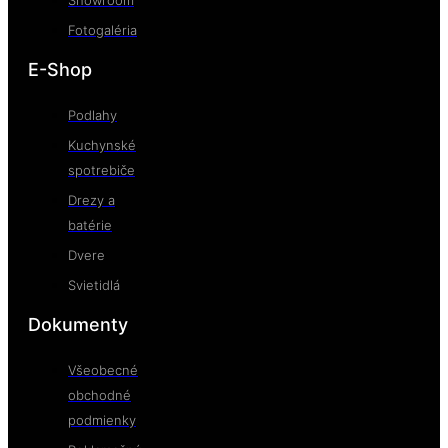
Showroom
Fotogaléria
E-Shop
Podlahy
Kuchynské
spotrebiče
Drezy a
batérie
Dvere
Svietidlá
Dokumenty
Všeobecné
obchodné
podmienky