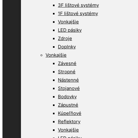
3F lištové systémy
1F lištové systémy
Vonkajšie
LED pásiky
Zdroje
Doplnky
Vonkajšie
Závesné
Stropné
Nástenné
Stojanové
Bodovky
Zápustné
Kúpeľňové
Reflektory
Vonkajšie