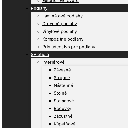
Exteriérové dvere
Podlahy
Laminátové podlahy
Drevené podlahy
Vinylové podlahy
Kompozitné podlahy
Príslušenstvo pre podlahy
Svietidlá
Interiérové
Závesné
Stropné
Nástenné
Stolné
Stojanové
Bodovky
Zápustné
Kúpeľňové