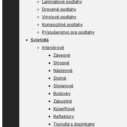
Laminátové podlahy
Drevené podlahy
Vinylové podlahy
Kompozitné podlahy
Príslušenstvo pre podlahy
Svietidlá
Interiérové
Závesné
Stropné
Nástenné
Stolné
Stojanové
Bodovky
Zápustné
Kúpeľňové
Reflektory
Tienidlá s doplnkami