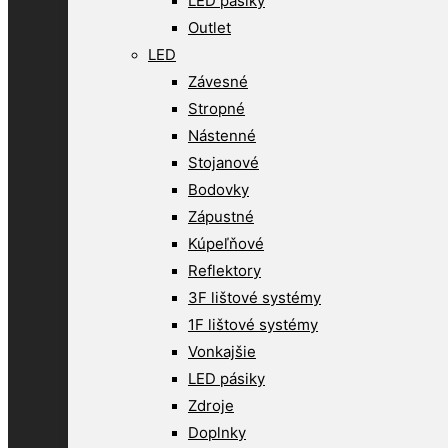
LED pásiky
Outlet
LED
Závesné
Stropné
Nástenné
Stojanové
Bodovky
Zápustné
Kúpeľňové
Reflektory
3F lištové systémy
1F lištové systémy
Vonkajšie
LED pásiky
Zdroje
Doplnky