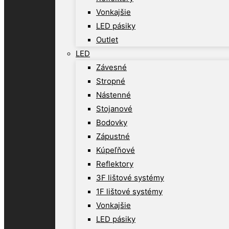
Vonkajšie
LED pásiky
Outlet
LED
Závesné
Stropné
Nástenné
Stojanové
Bodovky
Zápustné
Kúpeľňové
Reflektory
3F lištové systémy
1F lištové systémy
Vonkajšie
LED pásiky