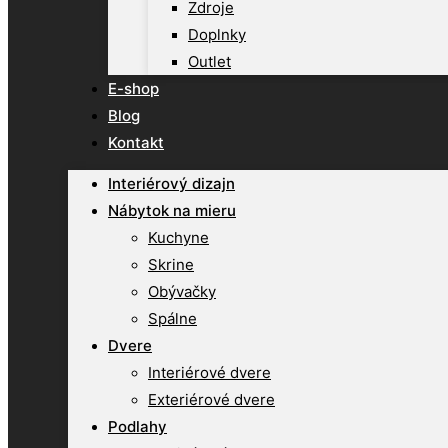
Zdroje
Doplnky
Outlet
E-shop
Blog
Kontakt
Interiérový dizajn
Nábytok na mieru
Kuchyne
Skrine
Obývačky
Spálne
Dvere
Interiérové dvere
Exteriérové dvere
Podlahy