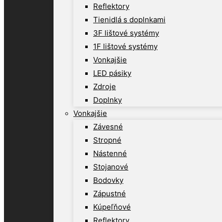
Reflektory
Tienidlá s doplnkami
3F lištové systémy
1F lištové systémy
Vonkajšie
LED pásiky
Zdroje
Doplnky
Vonkajšie
Závesné
Stropné
Nástenné
Stojanové
Bodovky
Zápustné
Kúpeľňové
Reflektory