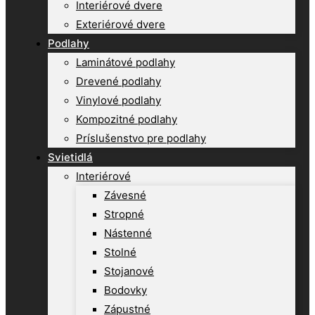
Interiérové dvere
Exteriérové dvere
Podlahy
Laminátové podlahy
Drevené podlahy
Vinylové podlahy
Kompozitné podlahy
Príslušenstvo pre podlahy
Svietidlá
Interiérové
Závesné
Stropné
Nástenné
Stolné
Stojanové
Bodovky
Zápustné