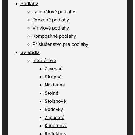
Podlahy
Laminátové podlahy
Drevené podlahy
Vinylové podlahy
Kompozitné podlahy
Príslušenstvo pre podlahy
Svietidlá
Interiérové
Závesné
Stropné
Nástenné
Stolné
Stojanové
Bodovky
Zápustné
Kúpeľňové
Reflektory