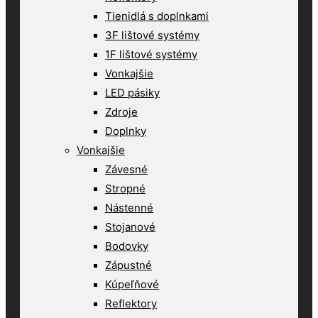
Tienidlá s doplnkami
3F lištové systémy
1F lištové systémy
Vonkajšie
LED pásiky
Zdroje
Doplnky
Vonkajšie
Závesné
Stropné
Nástenné
Stojanové
Bodovky
Zápustné
Kúpeľňové
Reflektory