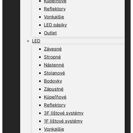
Kúpeľňové
Reflektory
Vonkajšie
LED pásiky
Outlet
LED
Závesné
Stropné
Nástenné
Stojanové
Bodovky
Zápustné
Kúpeľňové
Reflektory
3F lištové systémy
1F lištové systémy
Vonkajšie