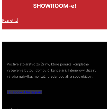
SHOWROOM-e!
Pozrieť tu
Poctivé stolárstvo zo Žiliny, ktoré ponúka kompletné
vybavenie bytov, domov či kancelárií. Interiérový dizajn,
výroba nábytku, montáž, predaj podláh a spotrebičov.
Facebook-f
Instagram