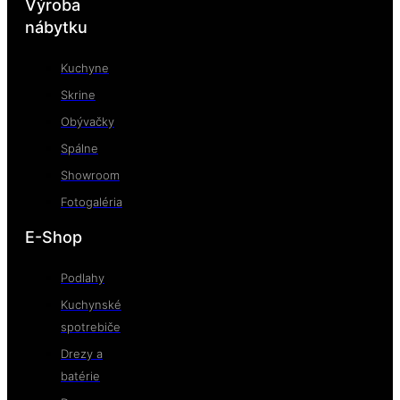
Výroba
nábytku
Kuchyne
Skrine
Obývačky
Spálne
Showroom
Fotogaléria
E-Shop
Podlahy
Kuchynské
spotrebiče
Drezy a
batérie