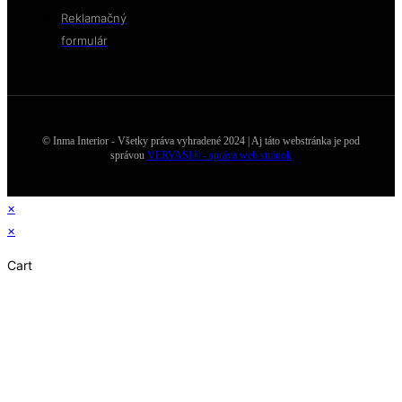
Reklamačný
formulár
© Inma Interior - Všetky práva vyhradené 2024 | Aj táto webstránka je pod
správou
VERVASI® - správa web stránok
×
×
Cart