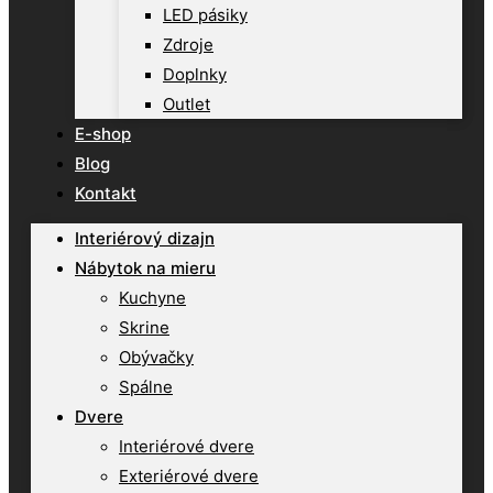
LED pásiky
Zdroje
Doplnky
Outlet
E-shop
Blog
Kontakt
Interiérový dizajn
Nábytok na mieru
Kuchyne
Skrine
Obývačky
Spálne
Dvere
Interiérové dvere
Exteriérové dvere