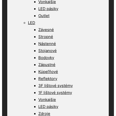
Vonkajšie
LED pásiky
Outlet
LED
Závesné
Stropné
Nástenné
Stojanové
Bodovky
Zápustné
Kúpeľňové
Reflektory
3F lištové systémy
1F lištové systémy
Vonkajšie
LED pásiky
Zdroje