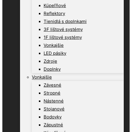
Kúpeľňové
Reflektory
Tienidlá s doplnkami
3F lištové systémy
1F lištové systémy
Vonkajšie
LED pásiky
Zdroje
Doplnky
Vonkajšie
Závesné
Stropné
Nástenné
Stojanové
Bodovky
Zápustné