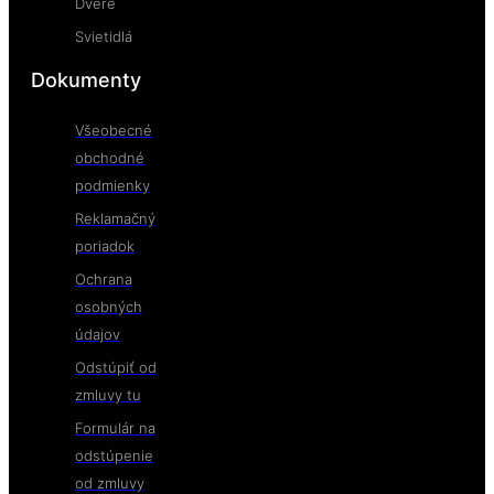
Dvere
Svietidlá
Dokumenty
Všeobecné
obchodné
podmienky
Reklamačný
poriadok
Ochrana
osobných
údajov
Odstúpiť od
zmluvy tu
Formulár na
odstúpenie
od zmluvy