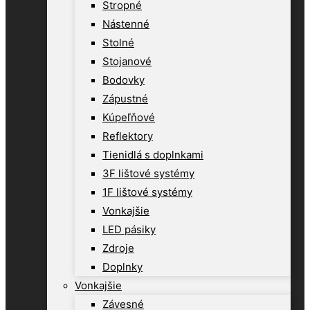
Stropné
Nástenné
Stolné
Stojanové
Bodovky
Zápustné
Kúpeľňové
Reflektory
Tienidlá s doplnkami
3F lištové systémy
1F lištové systémy
Vonkajšie
LED pásiky
Zdroje
Doplnky
Vonkajšie
Závesné