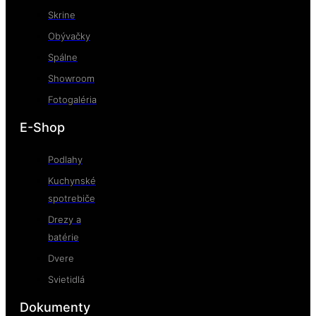
Skrine
Obývačky
Spálne
Showroom
Fotogaléria
E-Shop
Podlahy
Kuchynské
spotrebiče
Drezy a
batérie
Dvere
Svietidlá
Dokumenty