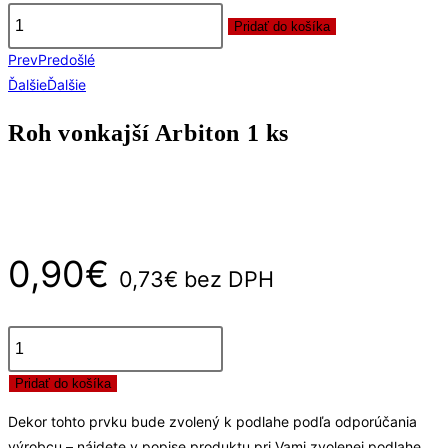
Pridať do košíka
množstvo
Prev
Predošlé
Roh
Ďalšie
Ďalšie
vonkajší
Arbiton
Roh vonkajší Arbiton 1 ks
1
ks
0,90
€
0,73
€
bez DPH
množstvo
Pridať do košíka
Roh
vonkajší
Dekor tohto prvku bude zvolený k podlahe podľa odporúčania
Arbiton
výrobcu – nájdete v popise produktu pri Vami zvolenej podlahe.