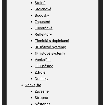
Stolné
Stojanové
Bodovky
Zápustné
Kúpeľňové
Reflektory
Tienidlá s doplnkami
3F lištové systémy
1F lištové systémy
Vonkajšie
LED pásiky
Zdroje
Doplnky
Vonkajšie
Závesné
Stropné
Nástenné