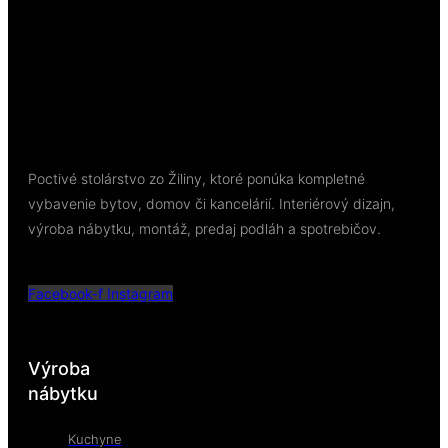
Poctivé stolárstvo zo Žiliny, ktoré ponúka kompletné
vybavenie bytov, domov či kancelárií. Interiérový dizajn,
výroba nábytku, montáž, predaj podláh a spotrebičov.
Facebook-f
Instagram
Výroba
nábytku
Kuchyne