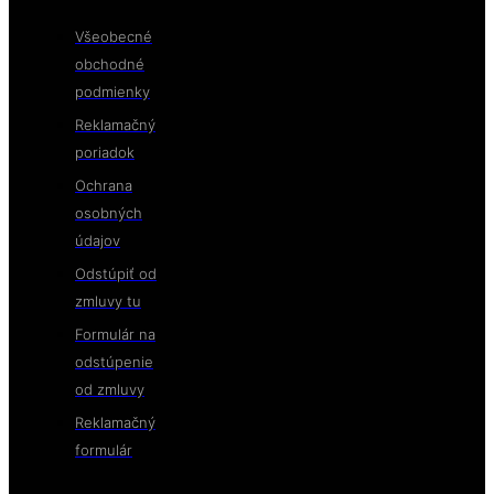
Všeobecné
obchodné
podmienky
Reklamačný
poriadok
Ochrana
osobných
údajov
Odstúpiť od
zmluvy tu
Formulár na
odstúpenie
od zmluvy
Reklamačný
formulár