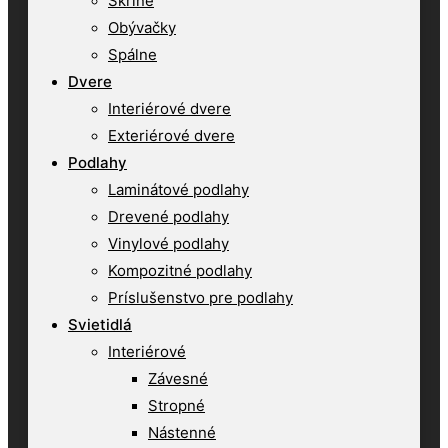
Skrine
Obývačky
Spálne
Dvere
Interiérové dvere
Exteriérové dvere
Podlahy
Laminátové podlahy
Drevené podlahy
Vinylové podlahy
Kompozitné podlahy
Príslušenstvo pre podlahy
Svietidlá
Interiérové
Závesné
Stropné
Nástenné