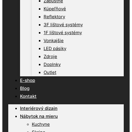
Zápustné
Kúpeľňové
Reflektory
3F lištové systémy
1F lištové systémy
Vonkajšie
LED pásiky
Zdroje
Doplnky
Outlet
E-shop
Blog
Kontakt
Interiérový dizajn
Nábytok na mieru
Kuchyne