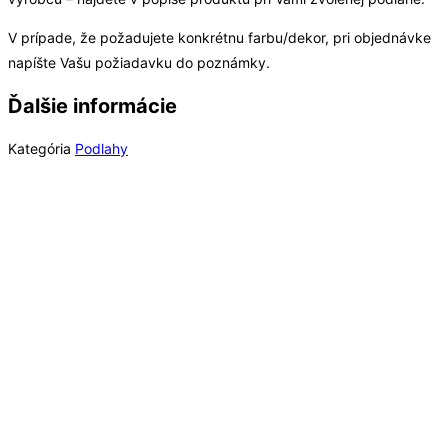
1
ks
V prípade, že požadujete konkrétnu farbu/dekor, pri objednávke
napíšte Vašu požiadavku do poznámky.
Ďalšie informácie
Kategória
Podlahy
Out of Stock
Laminátové podlahy
Long Plank 8 Dub Blonde Montanara K847, EIR (MR)
8 mm Long Plank AC4/32 4V 1clic2go pure+
21,49
€
/ bal
Viac info