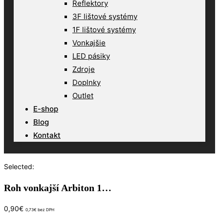
Reflektory
3F lištové systémy
1F lištové systémy
Vonkajšie
LED pásiky
Zdroje
Doplnky
Outlet
E-shop
Blog
Kontakt
Selected:
Roh vonkajší Arbiton 1…
0,90
€
0,73
€
bez DPH