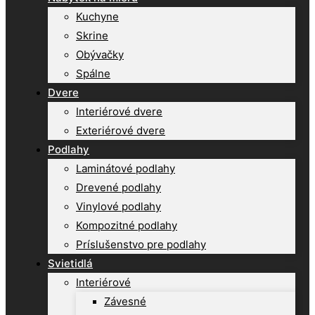
Kuchyne
Skrine
Obývačky
Spálne
Dvere
Interiérové dvere
Exteriérové dvere
Podlahy
Laminátové podlahy
Drevené podlahy
Vinylové podlahy
Kompozitné podlahy
Príslušenstvo pre podlahy
Svietidlá
Interiérové
Závesné