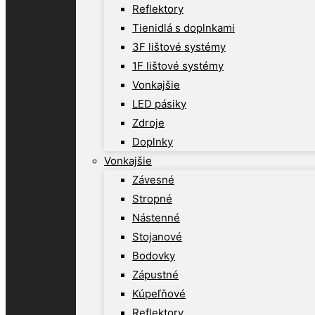
Reflektory
Tienidlá s doplnkami
3F lištové systémy
1F lištové systémy
Vonkajšie
LED pásiky
Zdroje
Doplnky
Vonkajšie
Závesné
Stropné
Nástenné
Stojanové
Bodovky
Zápustné
Kúpeľňové
Reflektory