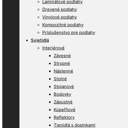
Laminátové podlahy
Drevené podlahy
Vinylové podlahy
Kompozitné podlahy
Príslušenstvo pre podlahy
Svietidlá
Interiérové
Závesné
Stropné
Nástenné
Stolné
Stojanové
Bodovky
Zápustné
Kúpeľňové
Reflektory
Tienidlá s doplnkami