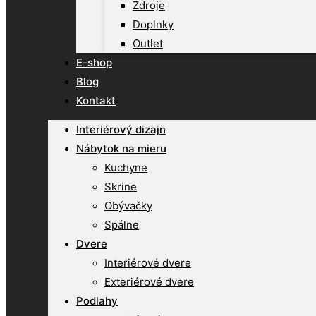
Zdroje
Doplnky
Outlet
E-shop
Blog
Kontakt
Interiérový dizajn
Nábytok na mieru
Kuchyne
Skrine
Obývačky
Spálne
Dvere
Interiérové dvere
Exteriérové dvere
Podlahy