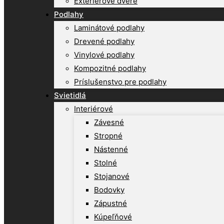
Exteriérové dvere
Podlahy
Laminátové podlahy
Drevené podlahy
Vinylové podlahy
Kompozitné podlahy
Príslušenstvo pre podlahy
Svietidlá
Interiérové
Závesné
Stropné
Nástenné
Stolné
Stojanové
Bodovky
Zápustné
Kúpeľňové