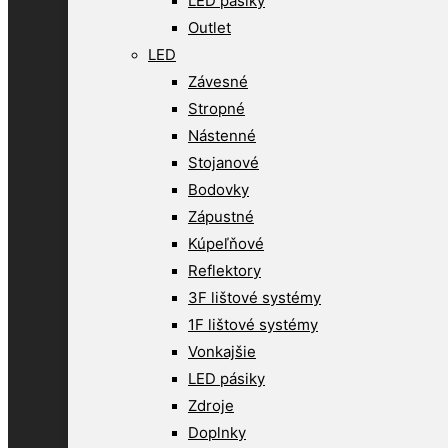
LED pásiky
Outlet
LED
Závesné
Stropné
Nástenné
Stojanové
Bodovky
Zápustné
Kúpeľňové
Reflektory
3F lištové systémy
1F lištové systémy
Vonkajšie
LED pásiky
Zdroje
Doplnky