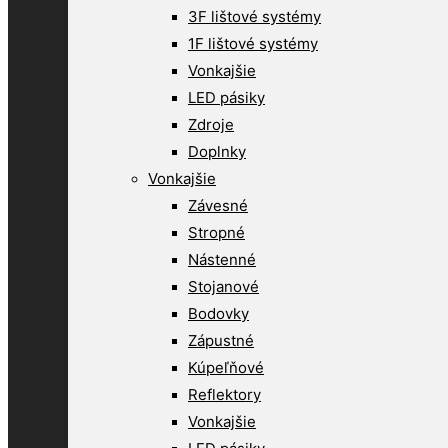
3F lištové systémy
1F lištové systémy
Vonkajšie
LED pásiky
Zdroje
Doplnky
Vonkajšie
Závesné
Stropné
Nástenné
Stojanové
Bodovky
Zápustné
Kúpeľňové
Reflektory
Vonkajšie