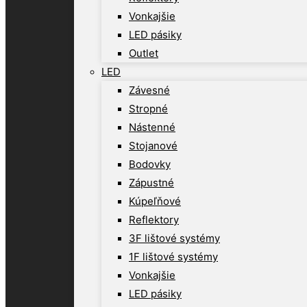
Vonkajšie
LED pásiky
Outlet
LED
Závesné
Stropné
Nástenné
Stojanové
Bodovky
Zápustné
Kúpeľňové
Reflektory
3F lištové systémy
1F lištové systémy
Vonkajšie
LED pásiky