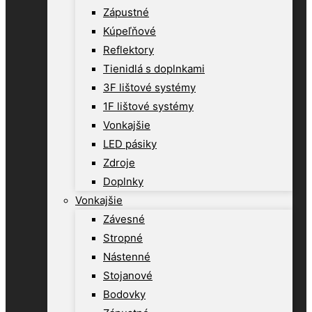
Zápustné
Kúpeľňové
Reflektory
Tienidlá s doplnkami
3F lištové systémy
1F lištové systémy
Vonkajšie
LED pásiky
Zdroje
Doplnky
Vonkajšie
Závesné
Stropné
Nástenné
Stojanové
Bodovky