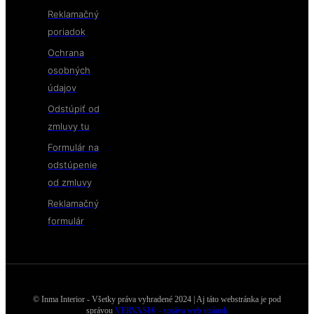
Reklamačný
poriadok
Ochrana
osobných
údajov
Odstúpiť od
zmluvy tu
Formulár na
odstúpenie
od zmluvy
Reklamačný
formulár
© Inma Interior - Všetky práva vyhradené 2024 | Aj táto webstránka je pod
správou
VERVASI® - správa web stránok