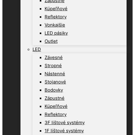
Zápustné
Kúpeľňové
Reflektory
Vonkajšie
LED pásiky
Outlet
LED
Závesné
Stropné
Nástenné
Stojanové
Bodovky
Zápustné
Kúpeľňové
Reflektory
3F lištové systémy
1F lištové systémy