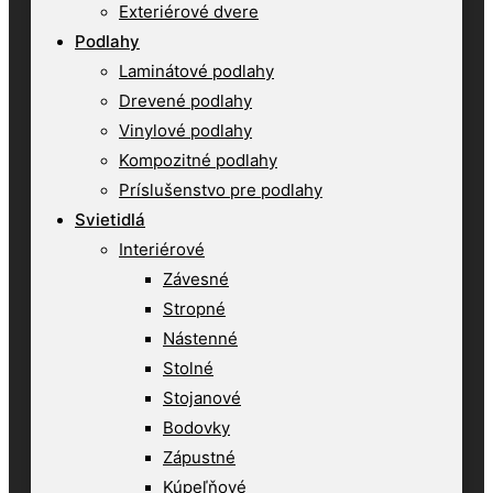
Exteriérové dvere
Podlahy
Laminátové podlahy
Drevené podlahy
Vinylové podlahy
Kompozitné podlahy
Príslušenstvo pre podlahy
Svietidlá
Interiérové
Závesné
Stropné
Nástenné
Stolné
Stojanové
Bodovky
Zápustné
Kúpeľňové