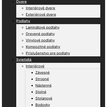
Dvere
Interiérové dvere
Exteriérové dvere
Podlahy
Laminátové podlahy
Drevené podlahy
Vinylové podlahy
Kompozitné podlahy
Príslušenstvo pre podlahy
Svietidlá
Interiérové
Závesné
Stropné
Nástenné
Stolné
Stojanové
Bodovky