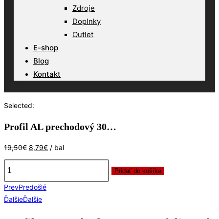
Zdroje
Doplnky
Outlet
E-shop
Blog
Kontakt
Selected:
Profil AL prechodový 30…
Pôvodná
Aktuálna
19,50
€
8,79
€
/ bal
cena
cena
bola:
je:
Pridať do košíka
množstvo
19,50€.
8,79€.
Prev
Predošlé
Profil
Ďalšie
Ďalšie
AL
prechodový