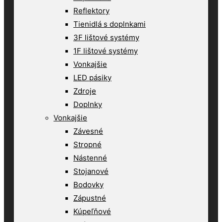
Reflektory
Tienidlá s doplnkami
3F lištové systémy
1F lištové systémy
Vonkajšie
LED pásiky
Zdroje
Doplnky
Vonkajšie
Závesné
Stropné
Nástenné
Stojanové
Bodovky
Zápustné
Kúpeľňové