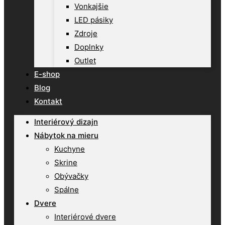
Vonkajšie
LED pásiky
Zdroje
Doplnky
Outlet
E-shop
Blog
Kontakt
Interiérový dizajn
Nábytok na mieru
Kuchyne
Skrine
Obývačky
Spálne
Dvere
Interiérové dvere