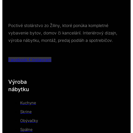
Poctivé stolárstvo zo Žiliny, ktoré ponúka kompletné
vybavenie bytov, domov či kancelárií. Interiérový dizajn,
výroba nábytku, montáž, predaj podláh a spotrebičov.
Facebook-f
Instagram
Výroba
nábytku
Kuchyne
Skrine
Obývačky
Spálne