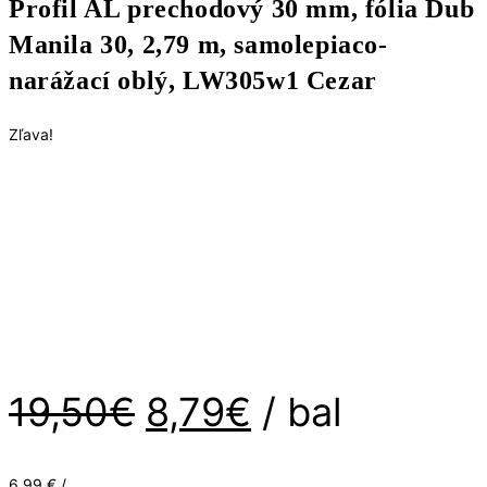
Profil AL prechodový 30 mm, fólia Dub
30
Manila 30, 2,79 m, samolepiaco-
mm,
fólia
narážací oblý, LW305w1 Cezar
Dub
Manila
Zľava!
30,
2,79
m,
samolepiaco-
narážací
oblý,
LW305w1
Cezar
Pôvodná
Aktuálna
19,50
€
8,79
€
/ bal
cena
cena
6.99 € /