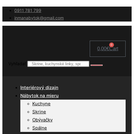
Skip
0911 781 799
to
inmanabytok@gmail.com
content
0
0,00
€
Cart
Vyhľadať
Interiérový dizajn
Nábytok na mieru
Kuchyne
Skrine
Obývačky
Spálne