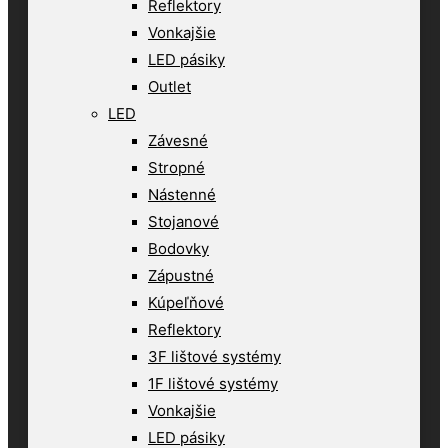
Reflektory
Vonkajšie
LED pásiky
Outlet
LED
Závesné
Stropné
Nástenné
Stojanové
Bodovky
Zápustné
Kúpeľňové
Reflektory
3F lištové systémy
1F lištové systémy
Vonkajšie
LED pásiky