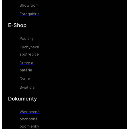
Showroom
Fotogaléria
E-Shop
Podlahy
Kuchynské
spotrebiče
Drezy a
batérie
Dvere
Svietidlá
Dokumenty
Všeobecné
obchodné
podmienky