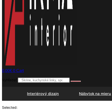
0,00
€
0
Cart
Vyhľadať
Interiérový dizajn
Nábytok na mieru
Selected: