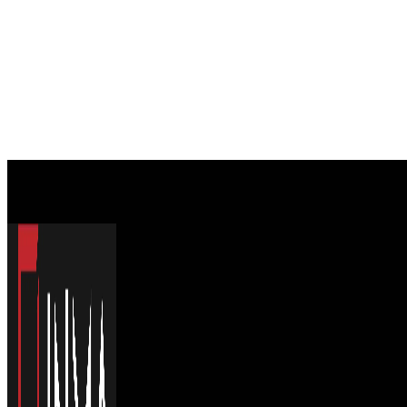
Podlahová a stavebná chémia
Samonivelačná podlahová hmota Murexin TopLevel E
57,25
€
/ kg
Pridať do košíka