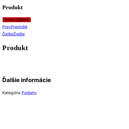
Produkt
Select Options
Prev
Predošlé
Ďalšie
Ďalšie
Produkt
Ďalšie informácie
Kategória
Podlahy
Out of Stock