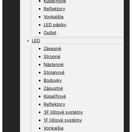
Kúpeľňové
Reflektory
Vonkajšie
LED pásiky
Outlet
LED
Závesné
Stropné
Nástenné
Stojanové
Bodovky
Zápustné
Kúpeľňové
Reflektory
3F lištové systémy
1F lištové systémy
Vonkajšie