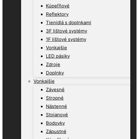
Kúpeľňové
Reflektory
Tienidlá s doplnkami
3F lištové systémy
1F lištové systémy
Vonkajšie
LED pásiky
Zdroje
Doplnky
Vonkajšie
Závesné
Stropné
Nástenné
Stojanové
Bodovky
Zápustné