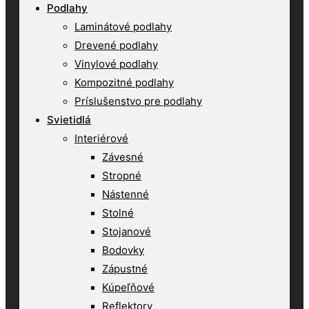
Podlahy
Laminátové podlahy
Drevené podlahy
Vinylové podlahy
Kompozitné podlahy
Príslušenstvo pre podlahy
Svietidlá
Interiérové
Závesné
Stropné
Nástenné
Stolné
Stojanové
Bodovky
Zápustné
Kúpeľňové
Reflektory