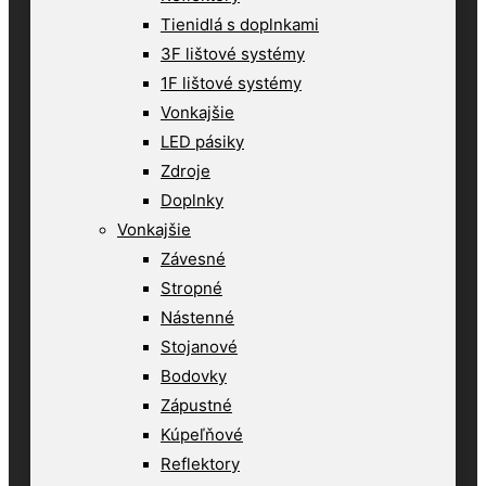
Tienidlá s doplnkami
3F lištové systémy
1F lištové systémy
Vonkajšie
LED pásiky
Zdroje
Doplnky
Vonkajšie
Závesné
Stropné
Nástenné
Stojanové
Bodovky
Zápustné
Kúpeľňové
Reflektory