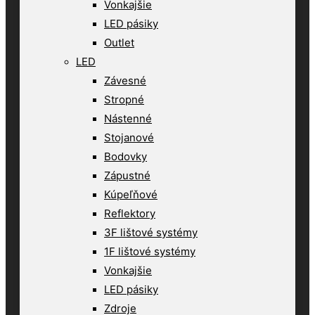
Vonkajšie
LED pásiky
Outlet
LED
Závesné
Stropné
Nástenné
Stojanové
Bodovky
Zápustné
Kúpeľňové
Reflektory
3F lištové systémy
1F lištové systémy
Vonkajšie
LED pásiky
Zdroje