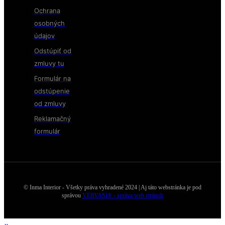
Ochrana
osobných
údajov
Odstúpiť od
zmluvy tu
Formulár na
odstúpenie
od zmluvy
Reklamačný
formulár
© Inma Interior - Všetky práva vyhradené 2024 | Aj táto webstránka je pod
správou
VERVASI® - správa web stránok
×