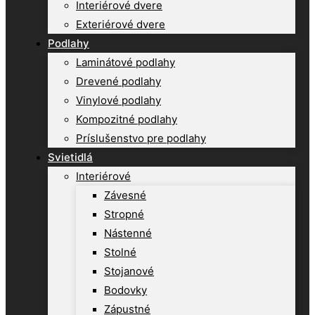
Interiérové dvere
Exteriérové dvere
Podlahy
Laminátové podlahy
Drevené podlahy
Vinylové podlahy
Kompozitné podlahy
Príslušenstvo pre podlahy
Svietidlá
Interiérové
Závesné
Stropné
Nástenné
Stolné
Stojanové
Bodovky
Zápustné