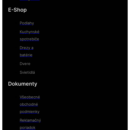
E-Shop
Podlahy
Kuchynské
spotrebiče
Drezy a
batérie
Dvere
Svietidlá
Dokumenty
Všeobecné
obchodné
podmienky
Reklamačný
poriadok