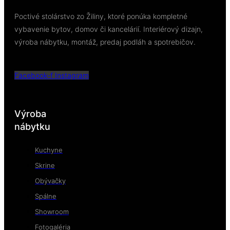
Poctivé stolárstvo zo Žiliny, ktoré ponúka kompletné
vybavenie bytov, domov či kancelárií. Interiérový dizajn,
výroba nábytku, montáž, predaj podláh a spotrebičov.
Facebook-f
Instagram
Výroba
nábytku
Kuchyne
Skrine
Obývačky
Spálne
Showroom
Fotogaléria