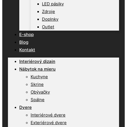
LED pásiky
Zdroje
Doplnky
Outlet
E-shop
Blog
Kontakt
Interiérový dizajn
Nábytok na mieru
Kuchyne
Skrine
Obývačky
Spálne
Dvere
Interiérové dvere
Exteriérové dvere