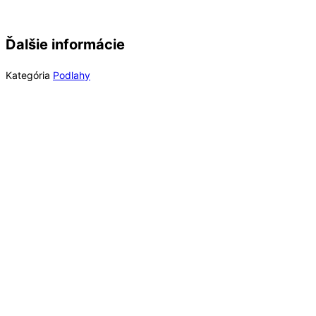
Ďalšie informácie
Kategória
Podlahy
Rýchly náhľad
Out of Stock
Rýchly náhľad
Podlahové profily
Profil AL ukončovací „L“ schodový 16×8,7 mm, elox
Titan, 2,7 m, 16100 EO, AK Profile
16,98
€
/ bal