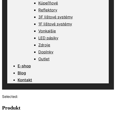
Kúpeľňové
Reflektory
3F lištové systémy
1F lištové systémy
Vonkajšie
LED pásiky
Zdroje
Doplnky
Outlet
E-shop
Blog
Kontakt
Selected:
Produkt