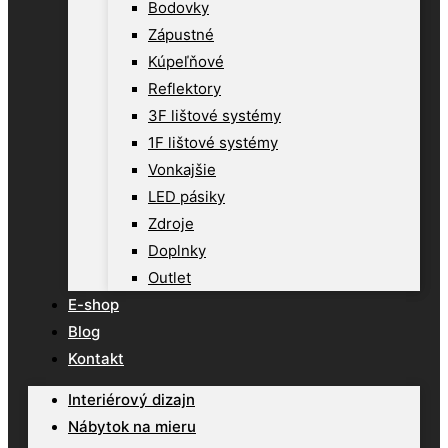
Bodovky
Zápustné
Kúpeľňové
Reflektory
3F lištové systémy
1F lištové systémy
Vonkajšie
LED pásiky
Zdroje
Doplnky
Outlet
E-shop
Blog
Kontakt
Interiérový dizajn
Nábytok na mieru