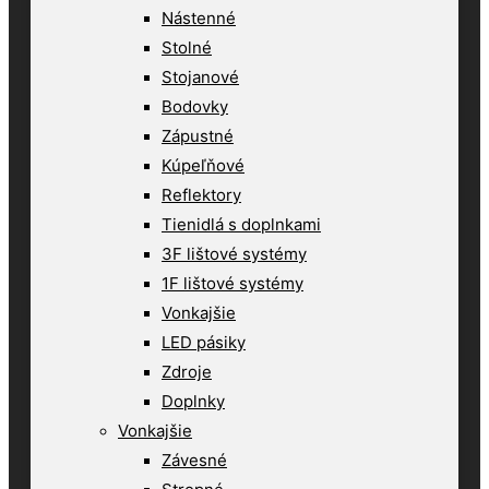
Nástenné
Stolné
Stojanové
Bodovky
Zápustné
Kúpeľňové
Reflektory
Tienidlá s doplnkami
3F lištové systémy
1F lištové systémy
Vonkajšie
LED pásiky
Zdroje
Doplnky
Vonkajšie
Závesné