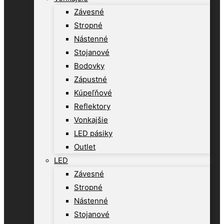
Závesné
Stropné
Nástenné
Stojanové
Bodovky
Zápustné
Kúpeľňové
Reflektory
Vonkajšie
LED pásiky
Outlet
LED
Závesné
Stropné
Nástenné
Stojanové