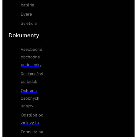
batérie
Dvere
Svietidlá
Dokumenty
Všeobecné
obchodné
podmienky
Reklamačný
poriadok
Ochrana
osobných
údajov
Odstúpiť od
zmluvy tu
Formulár na