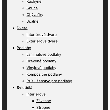
Kuchyne
Skrine
Obývačky
Spálne
Dvere
Interiérové dvere
Exteriérové dvere
Podlahy
Laminátové podlahy
Drevené podlahy
Vinylové podlahy
Kompozitné podlahy
Príslušenstvo pre podlahy
Svietidlá
Interiérové
Závesné
Stropné