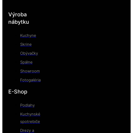
Výroba
nábytku
Kuchyne
Skrine
Obývačky
Spálne
Showroom
Fotogaléria
E-Shop
Podlahy
Kuchynské
spotrebiče
Drezy a