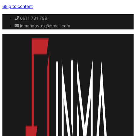
Skip to content
0911 781 799
inmanabytok@gmail.com