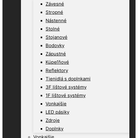
Závesné
Stropné
Nástenné
Stolné
Stojanové
Bodovky
Zápustné
Kúpeľňové
Reflektory
Tienidlá s doplnkami
3F lištové systémy
1F lištové systémy
Vonkajšie
LED pásiky
Zdroje
Doplnky
Vonkajšie