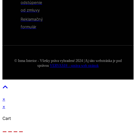
odstúpenie
od zmluvy
Reklamačný
formulár
© Inma Interior - Všetky práva vyhradené 2024 | Aj táto webstránka je pod
správou
VERVASI® - správa web stránok
×
×
Cart