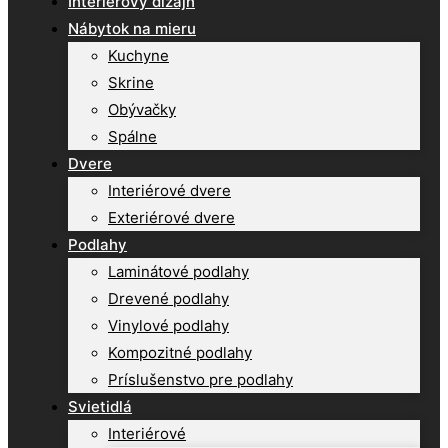
Interiérový dizajn
Nábytok na mieru
Kuchyne
Skrine
Obývačky
Spálne
Dvere
Interiérové dvere
Exteriérové dvere
Podlahy
Laminátové podlahy
Drevené podlahy
Vinylové podlahy
Kompozitné podlahy
Príslušenstvo pre podlahy
Svietidlá
Interiérové