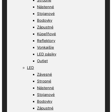
Stropné
Nástenné
Stojanové
Bodovky
Zápustné
Kúpeľňové
Reflektory
Vonkajšie
LED pásiky
Outlet
LED
Závesné
Stropné
Nástenné
Stojanové
Bodovky
Zápustné