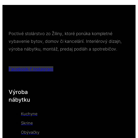
Pridať do košíka
Poctivé stolárstvo zo Žiliny, ktoré ponúka kompletné
vybavenie bytov, domov či kancelárií. Interiérový dizajn,
výroba nábytku, montáž, predaj podláh a spotrebičov.
Facebook-f
Instagram
Výroba
nábytku
Kuchyne
Skrine
Obývačky