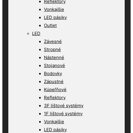
Reflektory
Vonkajšie
LED pásiky
Outlet
LED
Závesné
Stropné
Nástenné
Stojanové
Bodovky
Zápustné
Kúpeľňové
Reflektory
3F lištové systémy
1F lištové systémy
Vonkajšie
LED pásiky