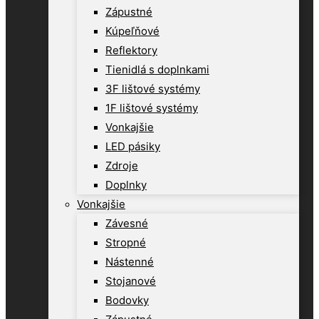
Zápustné
Kúpeľňové
Reflektory
Tienidlá s doplnkami
3F lištové systémy
1F lištové systémy
Vonkajšie
LED pásiky
Zdroje
Doplnky
Vonkajšie
Závesné
Stropné
Nástenné
Stojanové
Bodovky