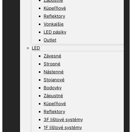
Zápustné
Kúpeľňové
Reflektory
Vonkajšie
LED pásiky
Outlet
LED
Závesné
Stropné
Nástenné
Stojanové
Bodovky
Zápustné
Kúpeľňové
Reflektory
3F lištové systémy
1F lištové systémy