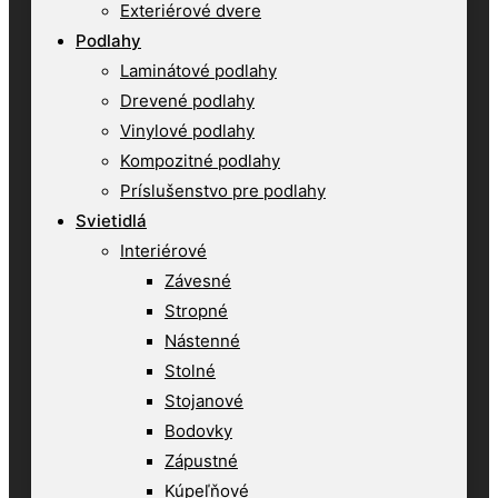
Exteriérové dvere
Podlahy
Laminátové podlahy
Drevené podlahy
Vinylové podlahy
Kompozitné podlahy
Príslušenstvo pre podlahy
Svietidlá
Interiérové
Závesné
Stropné
Nástenné
Stolné
Stojanové
Bodovky
Zápustné
Kúpeľňové