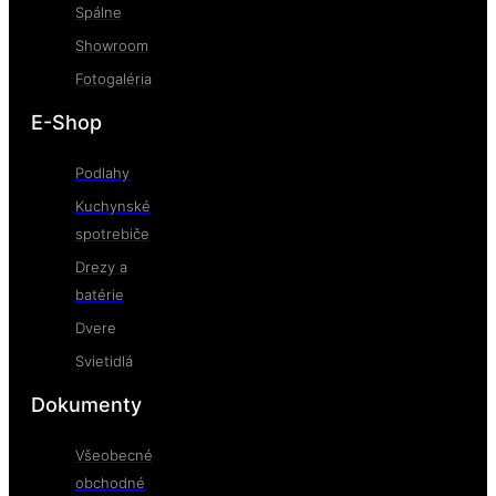
Spálne
Showroom
Fotogaléria
E-Shop
Podlahy
Kuchynské
spotrebiče
Drezy a
batérie
Dvere
Svietidlá
Dokumenty
Všeobecné
obchodné