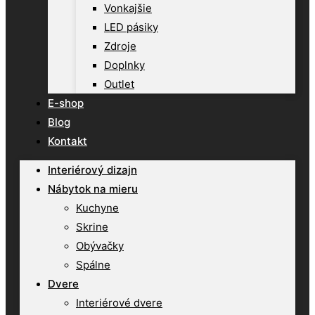
Vonkajšie
LED pásiky
Zdroje
Doplnky
Outlet
E-shop
Blog
Kontakt
Interiérový dizajn
Nábytok na mieru
Kuchyne
Skrine
Obývačky
Spálne
Dvere
Interiérové dvere