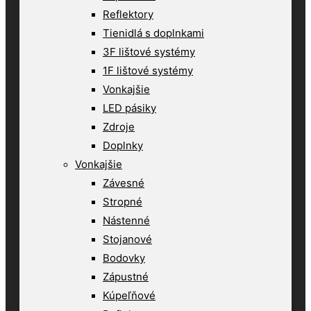
Reflektory
Tienidlá s doplnkami
3F lištové systémy
1F lištové systémy
Vonkajšie
LED pásiky
Zdroje
Doplnky
Vonkajšie
Závesné
Stropné
Nástenné
Stojanové
Bodovky
Zápustné
Kúpeľňové