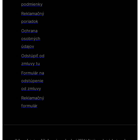
podmienky
Reklamačný
poriadok
Ochrana
osobných
údajov
Odstúpiť od
zmluvy tu
Formulár na
odstúpenie
od zmluvy
Reklamačný
formulár