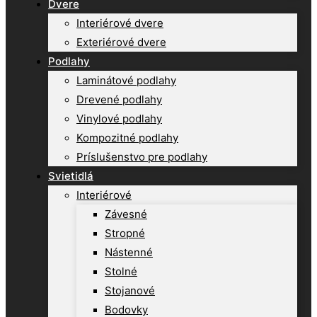
Dvere
Interiérové dvere
Exteriérové dvere
Podlahy
Laminátové podlahy
Drevené podlahy
Vinylové podlahy
Kompozitné podlahy
Príslušenstvo pre podlahy
Svietidlá
Interiérové
Závesné
Stropné
Nástenné
Stolné
Stojanové
Bodovky