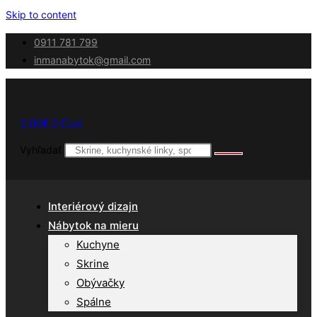
Skip to content
0911 781 799
inmanabytok@gmail.com
0,00
€
0
Cart
Vyhľadať
Interiérový dizajn
Nábytok na mieru
Kuchyne
Skrine
Obývačky
Spálne