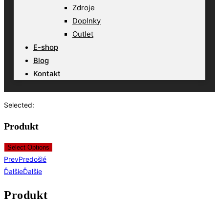
Zdroje
Doplnky
Outlet
E-shop
Blog
Kontakt
Selected:
Produkt
Select Options
Prev
Predošlé
Ďalšie
Ďalšie
Produkt