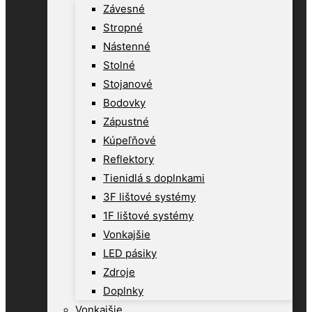
Závesné
Stropné
Nástenné
Stolné
Stojanové
Bodovky
Zápustné
Kúpeľňové
Reflektory
Tienidlá s doplnkami
3F lištové systémy
1F lištové systémy
Vonkajšie
LED pásiky
Zdroje
Doplnky
Vonkajšie