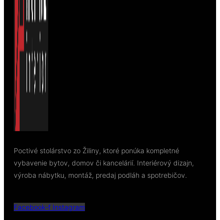
Poctivé stolárstvo zo Žiliny, ktoré ponúka kompletné
vybavenie bytov, domov či kancelárií. Interiérový dizajn,
výroba nábytku, montáž, predaj podláh a spotrebičov.
Facebook-f
Instagram