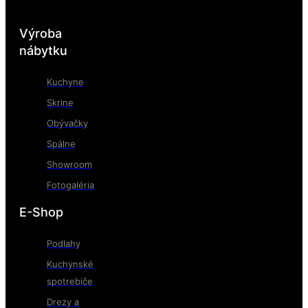
Výroba
nábytku
Kuchyne
Skrine
Obývačky
Spálne
Showroom
Fotogaléria
E-Shop
Podlahy
Kuchynské
spotrebiče
Drezy a