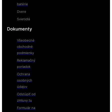
batérie
Dvere
Svietidlá
Dokumenty
Všeobecné
obchodné
podmienky
Reklamačný
poriadok
Ochrana
osobných
údajov
Odstúpiť od
zmluvy tu
Formulár na