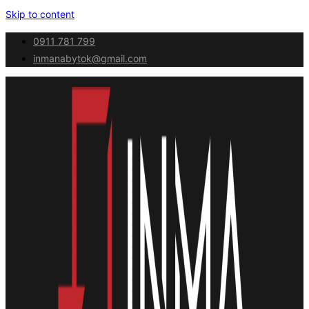
Skip to content
0911 781 799
inmanabytok@gmail.com