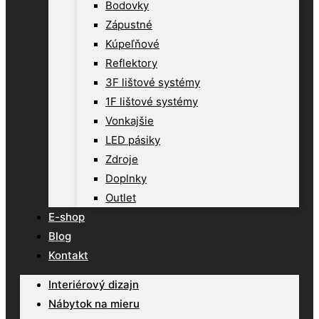
Bodovky
Zápustné
Kúpeľňové
Reflektory
3F lištové systémy
1F lištové systémy
Vonkajšie
LED pásiky
Zdroje
Doplnky
Outlet
E-shop
Blog
Kontakt
Interiérový dizajn
Nábytok na mieru