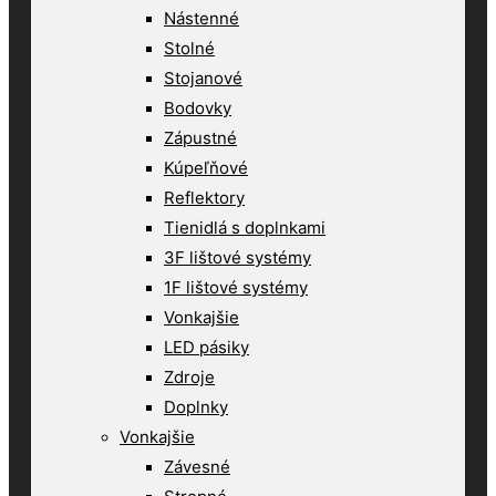
Nástenné
Stolné
Stojanové
Bodovky
Zápustné
Kúpeľňové
Reflektory
Tienidlá s doplnkami
3F lištové systémy
1F lištové systémy
Vonkajšie
LED pásiky
Zdroje
Doplnky
Vonkajšie
Závesné