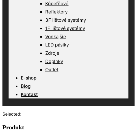
Kúpeľňové
Reflektory
3F lištové systémy
1F lištové systémy
Vonkajšie
LED pásiky
Zdroje
Doplnky
Outlet
E-shop
Blog
Kontakt
Selected:
Produkt