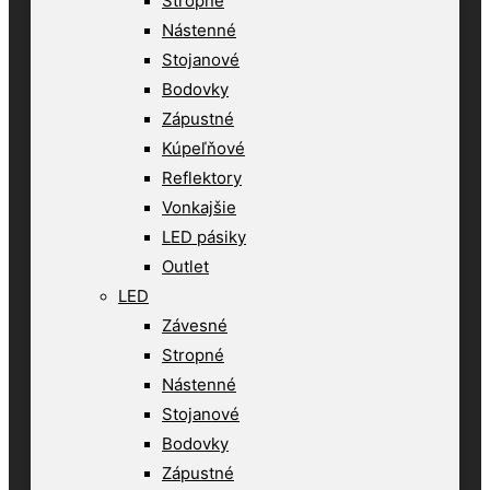
Stropné
Nástenné
Stojanové
Bodovky
Zápustné
Kúpeľňové
Reflektory
Vonkajšie
LED pásiky
Outlet
LED
Závesné
Stropné
Nástenné
Stojanové
Bodovky
Zápustné