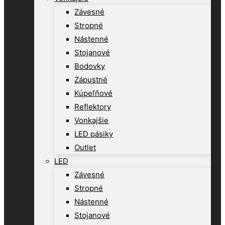
Závesné
Stropné
Nástenné
Stojanové
Bodovky
Zápustné
Kúpeľňové
Reflektory
Vonkajšie
LED pásiky
Outlet
LED
Závesné
Stropné
Nástenné
Stojanové