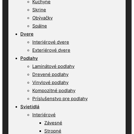
Kuchyne
Skrine
Obývačky
Spálne
Dvere
Interiérové dvere
Exteriérové dvere
Podlahy
Laminátové podlahy
Drevené podlahy
Vinylové podlahy
Kompozitné podlahy
Príslušenstvo pre podlahy
Svietidlá
Interiérové
Závesné
Stropné