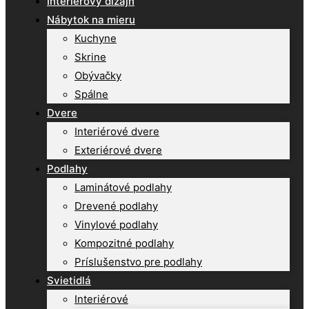
Interiérový dizajn
Nábytok na mieru
Kuchyne
Skrine
Obývačky
Spálne
Dvere
Interiérové dvere
Exteriérové dvere
Podlahy
Laminátové podlahy
Drevené podlahy
Vinylové podlahy
Kompozitné podlahy
Príslušenstvo pre podlahy
Svietidlá
Interiérové