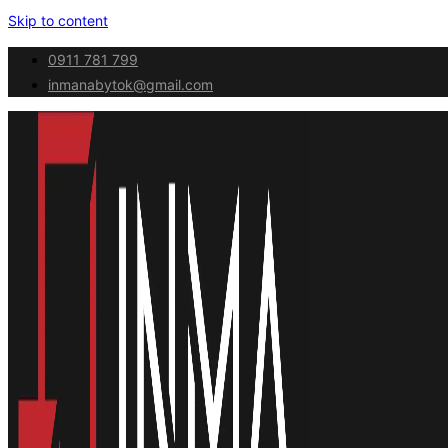
Skip to content
0911 781 799
inmanabytok@gmail.com