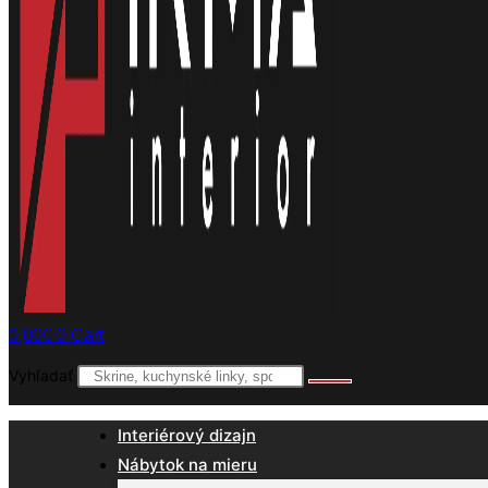
0,00
€
0
Cart
Vyhľadať
Interiérový dizajn
Nábytok na mieru