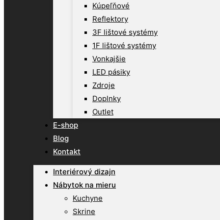
Kúpeľňové
Reflektory
3F lištové systémy
1F lištové systémy
Vonkajšie
LED pásiky
Zdroje
Doplnky
Outlet
E-shop
Blog
Kontakt
Interiérový dizajn
Nábytok na mieru
Kuchyne
Skrine