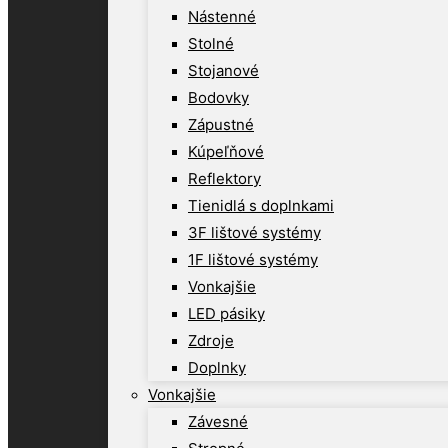
Nástenné
Stolné
Stojanové
Bodovky
Zápustné
Kúpeľňové
Reflektory
Tienidlá s doplnkami
3F lištové systémy
1F lištové systémy
Vonkajšie
LED pásiky
Zdroje
Doplnky
Vonkajšie
Závesné