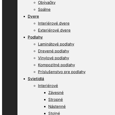
Obývačky
Spálne
Dvere
Interiérové dvere
Exteriérové dvere
Podlahy
Laminátové podlahy
Drevené podlahy
Vinylové podlahy
Kompozitné podlahy
Príslušenstvo pre podlahy
Svietidlá
Interiérové
Závesné
Stropné
Nástenné
Stolné