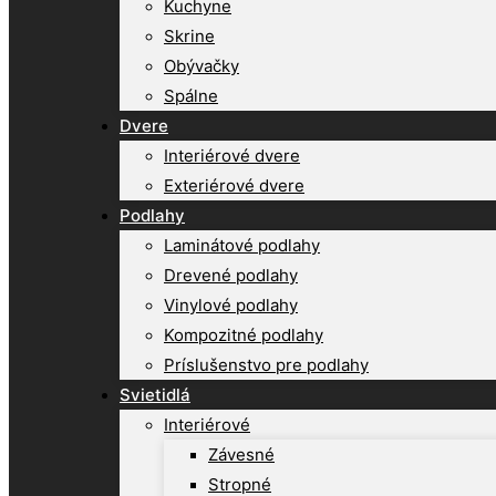
Kuchyne
Skrine
Obývačky
Spálne
Dvere
Interiérové dvere
Exteriérové dvere
Podlahy
Laminátové podlahy
Drevené podlahy
Vinylové podlahy
Kompozitné podlahy
Príslušenstvo pre podlahy
Svietidlá
Interiérové
Závesné
Stropné