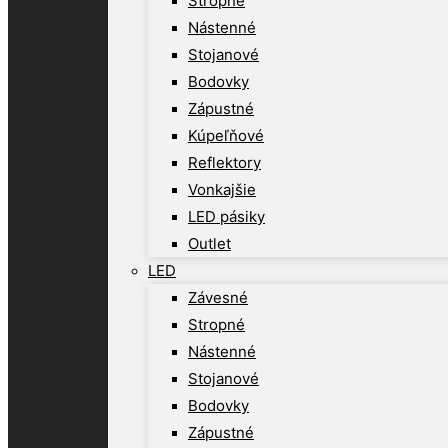
Stropné
Nástenné
Stojanové
Bodovky
Zápustné
Kúpeľňové
Reflektory
Vonkajšie
LED pásiky
Outlet
LED
Závesné
Stropné
Nástenné
Stojanové
Bodovky
Zápustné