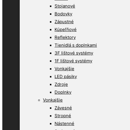
Stojanové
Bodovky
Zápustné
Kúpeľňové
Reflektory
Tienidlá s doplnkami
3F lištové systémy
1F lištové systémy
Vonkajšie
LED pásiky
Zdroje
Doplnky
Vonkajšie
Závesné
Stropné
Nástenné