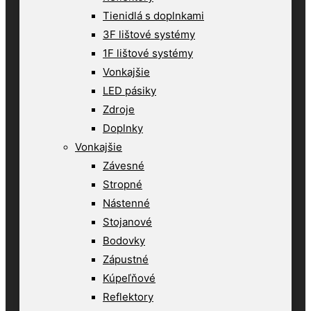
Tienidlá s doplnkami
3F lištové systémy
1F lištové systémy
Vonkajšie
LED pásiky
Zdroje
Doplnky
Vonkajšie
Závesné
Stropné
Nástenné
Stojanové
Bodovky
Zápustné
Kúpeľňové
Reflektory