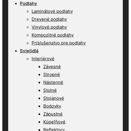
Podlahy
Laminátové podlahy
Drevené podlahy
Vinylové podlahy
Kompozitné podlahy
Príslušenstvo pre podlahy
Svietidlá
Interiérové
Závesné
Stropné
Nástenné
Stolné
Stojanové
Bodovky
Zápustné
Kúpeľňové
Reflektory