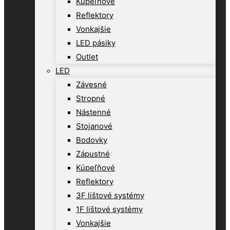
Kúpeľňové
Reflektory
Vonkajšie
LED pásiky
Outlet
LED
Závesné
Stropné
Nástenné
Stojanové
Bodovky
Zápustné
Kúpeľňové
Reflektory
3F lištové systémy
1F lištové systémy
Vonkajšie