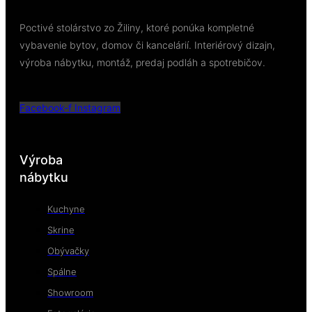
Poctivé stolárstvo zo Žiliny, ktoré ponúka kompletné
vybavenie bytov, domov či kancelárií. Interiérový dizajn,
výroba nábytku, montáž, predaj podláh a spotrebičov.
Facebook-f
Instagram
Výroba
nábytku
Kuchyne
Skrine
Obývačky
Spálne
Showroom