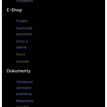
Fotogaléria
E-Shop
Podlahy
Kuchynské
spotrebiče
Drezy a
batérie
Dvere
Svietidlá
Dokumenty
Všeobecné
obchodné
podmienky
Reklamačný
poriadok