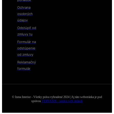
Ochrana
osobných
údajov
Odstúpiť od
zmluvy tu
Formulár na
odstúpenie
od zmluvy
Reklamačný
formulár
© Inma Interior - Všetky práva vyhradené 2024 | Aj táto webstránka je pod
správou
VERVASI® - správa web stránok