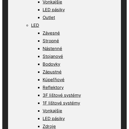
Vonkajšie
LED pásiky
Outlet
LED
Závesné
Stropné
Nástenné
Stojanové
Bodovky
Zápustné
Kúpeľňové
Reflektory
3F lištové systémy
1F lištové systémy
Vonkajšie
LED pásiky
Zdroje