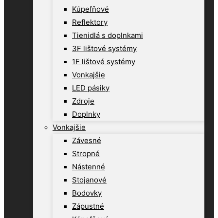
Kúpeľňové
Reflektory
Tienidlá s doplnkami
3F lištové systémy
1F lištové systémy
Vonkajšie
LED pásiky
Zdroje
Doplnky
Vonkajšie
Závesné
Stropné
Nástenné
Stojanové
Bodovky
Zápustné