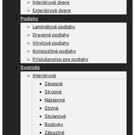
Interiérové dvere
Exteriérové dvere
Podlahy
Laminátové podlahy
Drevené podlahy
Vinylové podlahy
Kompozitné podlahy
Príslušenstvo pre podlahy
Svietidlá
Interiérové
Závesné
Stropné
Nástenné
Stolné
Stojanové
Bodovky
Zápustné