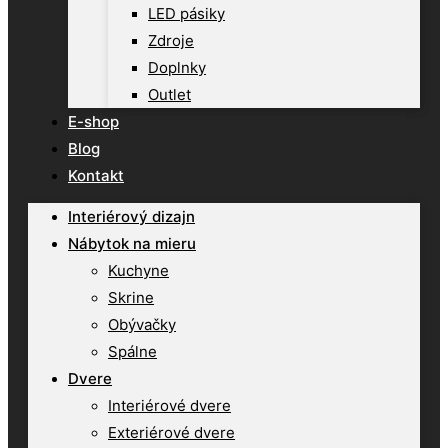
LED pásiky
Zdroje
Doplnky
Outlet
E-shop
Blog
Kontakt
Interiérový dizajn
Nábytok na mieru
Kuchyne
Skrine
Obývačky
Spálne
Dvere
Interiérové dvere
Exteriérové dvere