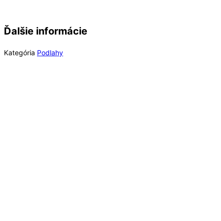
Ďalšie informácie
Kategória
Podlahy
Rýchly náhľad
Out of Stock
Rýchly náhľad
Laminátové podlahy
Long Plank 8 Dub Blonde Montanara K847, EIR
(MR) 8 mm Long Plank AC4/32 4V 1clic2go
pure+