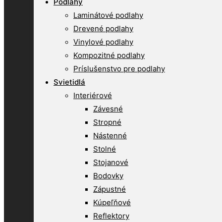
Podlahy
Laminátové podlahy
Drevené podlahy
Vinylové podlahy
Kompozitné podlahy
Príslušenstvo pre podlahy
Svietidlá
Interiérové
Závesné
Stropné
Nástenné
Stolné
Stojanové
Bodovky
Zápustné
Kúpeľňové
Reflektory