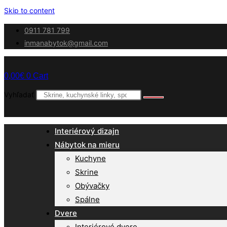
Skip to content
0911 781 799
inmanabytok@gmail.com
0,00
€
0
Cart
Vyhľadať
Interiérový dizajn
Nábytok na mieru
Kuchyne
Skrine
Obývačky
Spálne
Dvere
Interiérové dvere