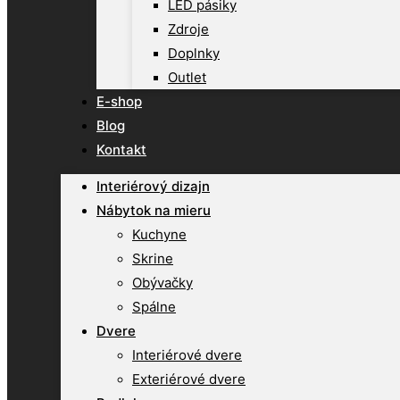
LED pásiky
Zdroje
Doplnky
Outlet
E-shop
Blog
Kontakt
Interiérový dizajn
Nábytok na mieru
Kuchyne
Skrine
Obývačky
Spálne
Dvere
Interiérové dvere
Exteriérové dvere