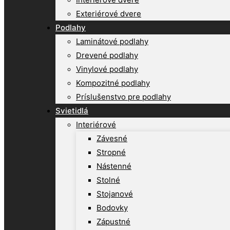
Exteriérové dvere
Podlahy
Laminátové podlahy
Drevené podlahy
Vinylové podlahy
Kompozitné podlahy
Príslušenstvo pre podlahy
Svietidlá
Interiérové
Závesné
Stropné
Nástenné
Stolné
Stojanové
Bodovky
Zápustné