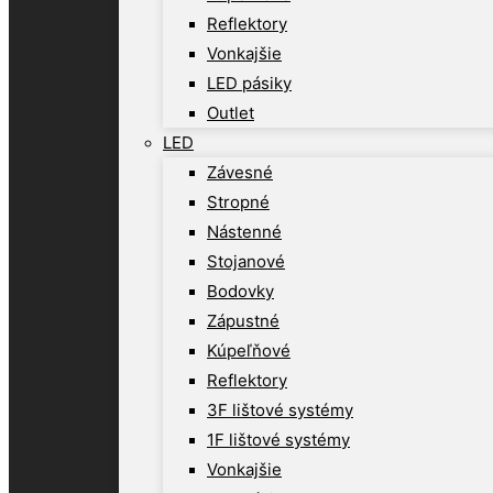
Reflektory
Vonkajšie
LED pásiky
Outlet
LED
Závesné
Stropné
Nástenné
Stojanové
Bodovky
Zápustné
Kúpeľňové
Reflektory
3F lištové systémy
1F lištové systémy
Vonkajšie