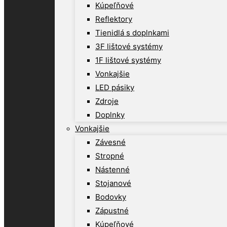
Kúpeľňové
Reflektory
Tienidlá s doplnkami
3F lištové systémy
1F lištové systémy
Vonkajšie
LED pásiky
Zdroje
Doplnky
Vonkajšie
Závesné
Stropné
Nástenné
Stojanové
Bodovky
Zápustné
Kúpeľňové