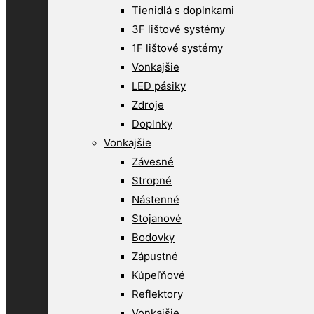
Tienidlá s doplnkami
3F lištové systémy
1F lištové systémy
Vonkajšie
LED pásiky
Zdroje
Doplnky
Vonkajšie
Závesné
Stropné
Nástenné
Stojanové
Bodovky
Zápustné
Kúpeľňové
Reflektory
Vonkajšie