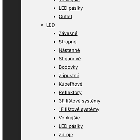
LED pásiky
Outlet
LED
Závesné
Stropné
Nástenné
Stojanové
Bodovky
Zápustné
Kúpeľňové
Reflektory
3F lištové systémy
1F lištové systémy
Vonkajšie
LED pásiky
Zdroje