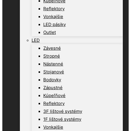
Kúpeľňové
Reflektory
Vonkajšie
LED pásiky
Outlet
LED
Závesné
Stropné
Nástenné
Stojanové
Bodovky
Zápustné
Kúpeľňové
Reflektory
3F lištové systémy
1F lištové systémy
Vonkajšie