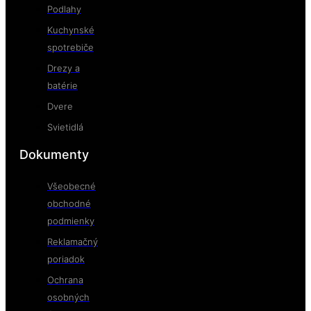
Podlahy
Kuchynské
spotrebiče
Drezy a
batérie
Dvere
Svietidlá
Dokumenty
Všeobecné
obchodné
podmienky
Reklamačný
poriadok
Ochrana
osobných