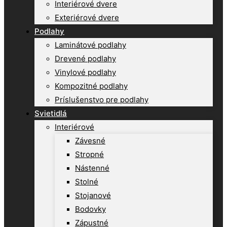
Interiérové dvere
Exteriérové dvere
Podlahy
Laminátové podlahy
Drevené podlahy
Vinylové podlahy
Kompozitné podlahy
Príslušenstvo pre podlahy
Svietidlá
Interiérové
Závesné
Stropné
Nástenné
Stolné
Stojanové
Bodovky
Zápustné