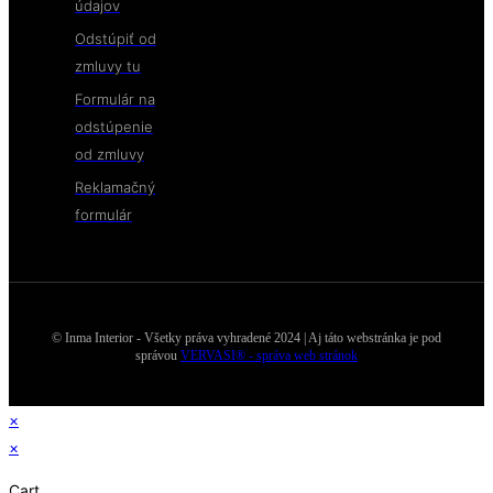
údajov
Odstúpiť od
zmluvy tu
Formulár na
odstúpenie
od zmluvy
Reklamačný
formulár
© Inma Interior - Všetky práva vyhradené 2024 | Aj táto webstránka je pod
správou
VERVASI® - správa web stránok
×
×
Cart