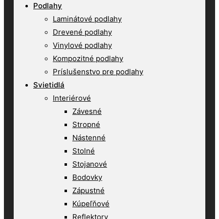
Podlahy
Laminátové podlahy
Drevené podlahy
Vinylové podlahy
Kompozitné podlahy
Príslušenstvo pre podlahy
Svietidlá
Interiérové
Závesné
Stropné
Nástenné
Stolné
Stojanové
Bodovky
Zápustné
Kúpeľňové
Reflektory