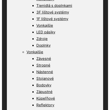
Tienidlá s doplnkami
3F lištové systémy
1F lištové systémy
Vonkajšie
LED pásiky
Zdroje
Doplnky
Vonkajšie
Závesné
Stropné
Nástenné
Stojanové
Bodovky
Zápustné
Kúpeľňové
Reflektory