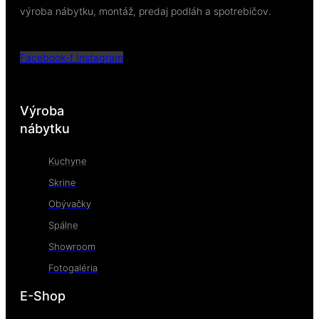
výroba nábytku, montáž, predaj podláh a spotrebičov.
Facebook-f
Instagram
Výroba
nábytku
Kuchyne
Skrine
Obývačky
Spálne
Showroom
Fotogaléria
E-Shop