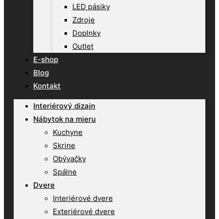
LED pásiky
Zdroje
Doplnky
Outlet
E-shop
Blog
Kontakt
Interiérový dizajn
Nábytok na mieru
Kuchyne
Skrine
Obývačky
Spálne
Dvere
Interiérové dvere
Exteriérové dvere