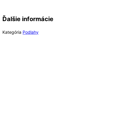
Ďalšie informácie
Kategória
Podlahy
Rýchly náhľad
Rýchly náhľad
Schodové profily
Valec prítlačný 4-dielny 50 kg + tyč, na vinylové
podlahy lepené, Romus 193160
569,99
€
/ bal