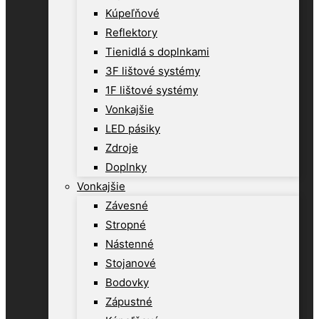
Kúpeľňové
Reflektory
Tienidlá s doplnkami
3F lištové systémy
1F lištové systémy
Vonkajšie
LED pásiky
Zdroje
Doplnky
Vonkajšie
Závesné
Stropné
Nástenné
Stojanové
Bodovky
Zápustné