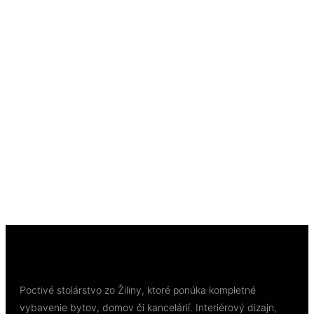
Rýchly náhľad
Out of Stock
Rýchly náhľad
Podlahová a stavebná chémia
Lepidlo Bona R848T, 3 kg 1-zložkové silanové,
saláma 1800 ml, na drevené podlahy
30,57
€
/ kg
Viac info
Poctivé stolárstvo zo Žiliny, ktoré ponúka kompletné
vybavenie bytov, domov či kancelárií. Interiérový dizajn,