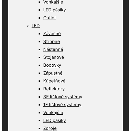
Vonkajšie
LED pásiky
Outlet
LED
Závesné
Stropné
Nástenné
Stojanové
Bodovky
Zápustné
Kúpeľňové
Reflektory
3F lištové systémy
1F lištové systémy
Vonkajšie
LED pásiky
Zdroje