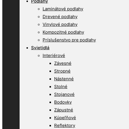
Podlahy
Laminátové podlahy
Drevené podlahy
Vinylové podlahy
Kompozitné podlahy
Príslušenstvo pre podlahy
Svietidlá
Interiérové
Závesné
Stropné
Nástenné
Stolné
Stojanové
Bodovky
Zápustné
Kúpeľňové
Reflektory