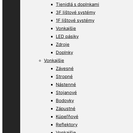
Tienidlá s doplnkami
3F lištové systémy
1F lištové systémy
Vonkajšie
LED pásiky
Zdroje
Doplnky
Vonkajšie
Závesné
Stropné
Nástenné
Stojanové
Bodovky
Zápustné
Kúpeľňové
Reflektory
Vonkajšie