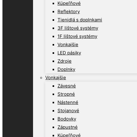
Kúpeľňové
Reflektory
Tienidlá s doplnkami
3F lištové systémy
1F lištové systémy
Vonkajšie
LED pásiky
Zdroje
Doplnky
Vonkajšie
Závesné
Stropné
Nástenné
Stojanové
Bodovky
Zápustné
Kúpeľňové