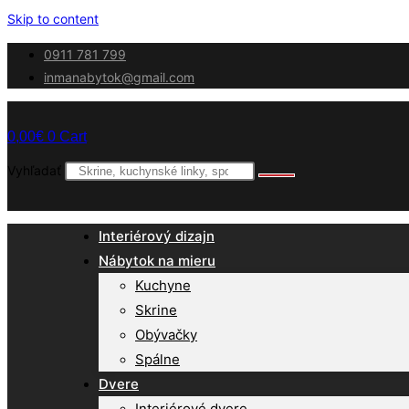
Skip to content
0911 781 799
inmanabytok@gmail.com
0,00
€
0
Cart
Vyhľadať
Interiérový dizajn
Nábytok na mieru
Kuchyne
Skrine
Obývačky
Spálne
Dvere
Interiérové dvere