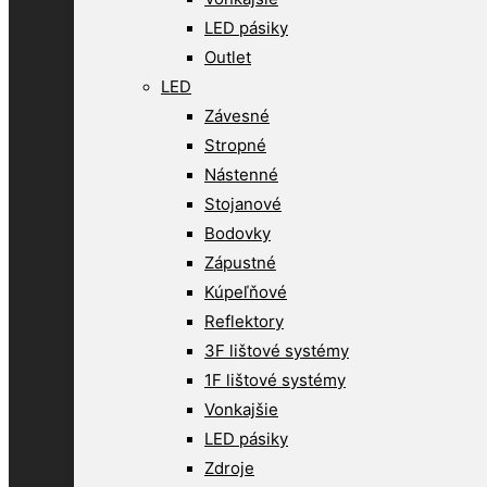
LED pásiky
Outlet
LED
Závesné
Stropné
Nástenné
Stojanové
Bodovky
Zápustné
Kúpeľňové
Reflektory
3F lištové systémy
1F lištové systémy
Vonkajšie
LED pásiky
Zdroje