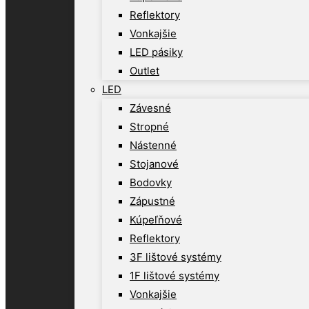
Reflektory
Vonkajšie
LED pásiky
Outlet
LED
Závesné
Stropné
Nástenné
Stojanové
Bodovky
Zápustné
Kúpeľňové
Reflektory
3F lištové systémy
1F lištové systémy
Vonkajšie