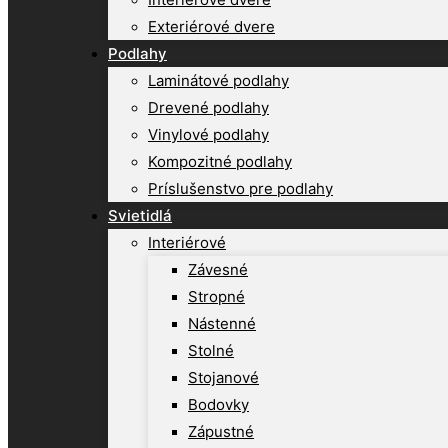
Exteriérové dvere
Podlahy
Laminátové podlahy
Drevené podlahy
Vinylové podlahy
Kompozitné podlahy
Príslušenstvo pre podlahy
Svietidlá
Interiérové
Závesné
Stropné
Nástenné
Stolné
Stojanové
Bodovky
Zápustné