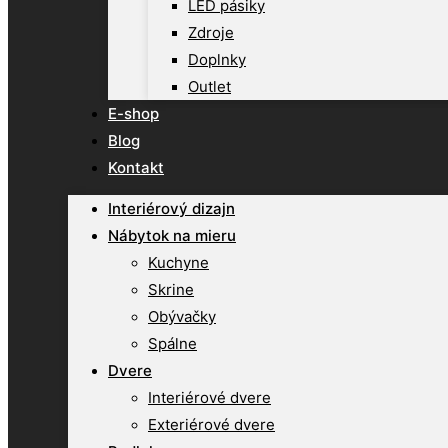
LED pásiky
Zdroje
Doplnky
Outlet
E-shop
Blog
Kontakt
Interiérový dizajn
Nábytok na mieru
Kuchyne
Skrine
Obývačky
Spálne
Dvere
Interiérové dvere
Exteriérové dvere