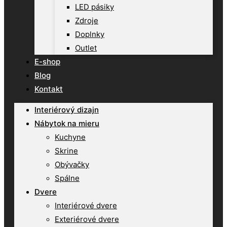
LED pásiky
Zdroje
Doplnky
Outlet
E-shop
Blog
Kontakt
Interiérový dizajn
Nábytok na mieru
Kuchyne
Skrine
Obývačky
Spálne
Dvere
Interiérové dvere
Exteriérové dvere