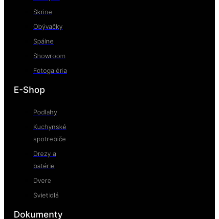
Skrine
Obývačky
Spálne
Showroom
Fotogaléria
E-Shop
Podlahy
Kuchynské
spotrebiče
Drezy a
batérie
Dvere
Svietidlá
Dokumenty