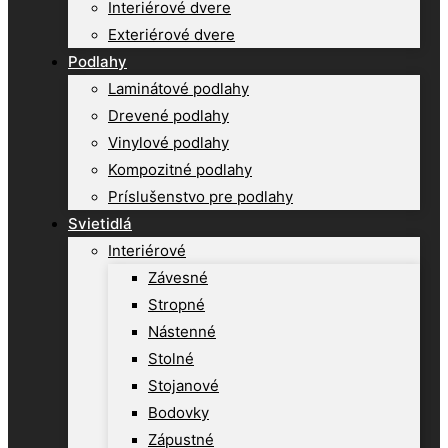
Interiérové dvere
Exteriérové dvere
Podlahy
Laminátové podlahy
Drevené podlahy
Vinylové podlahy
Kompozitné podlahy
Príslušenstvo pre podlahy
Svietidlá
Interiérové
Závesné
Stropné
Nástenné
Stolné
Stojanové
Bodovky
Zápustné