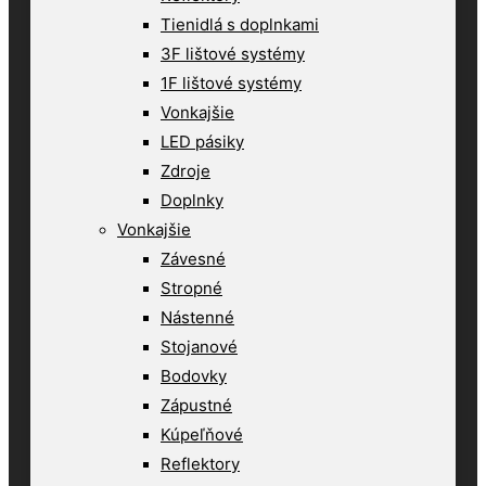
Tienidlá s doplnkami
3F lištové systémy
1F lištové systémy
Vonkajšie
LED pásiky
Zdroje
Doplnky
Vonkajšie
Závesné
Stropné
Nástenné
Stojanové
Bodovky
Zápustné
Kúpeľňové
Reflektory