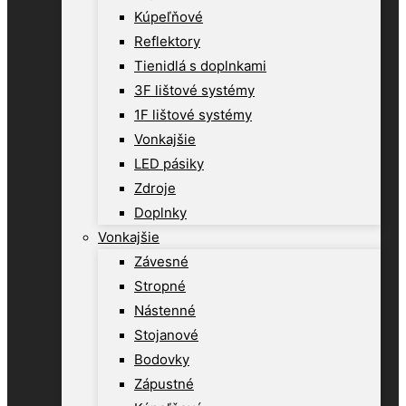
Kúpeľňové
Reflektory
Tienidlá s doplnkami
3F lištové systémy
1F lištové systémy
Vonkajšie
LED pásiky
Zdroje
Doplnky
Vonkajšie
Závesné
Stropné
Nástenné
Stojanové
Bodovky
Zápustné