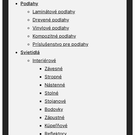
Podlahy
Laminátové podlahy
Drevené podlahy
Vinylové podlahy
Kompozitné podlahy
Príslušenstvo pre podlahy
Svietidlá
Interiérové
Závesné
Stropné
Nástenné
Stolné
Stojanové
Bodovky
Zápustné
Kúpeľňové
Reflektory