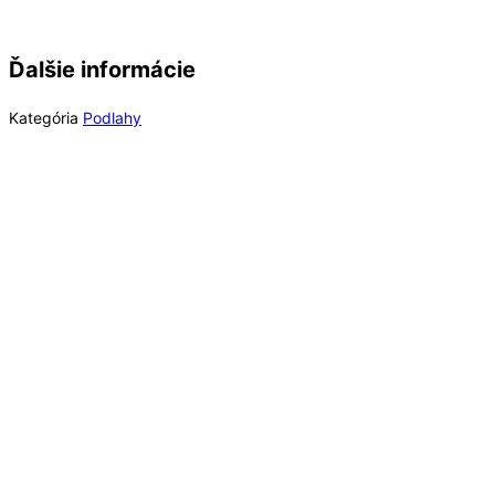
Ďalšie informácie
Kategória
Podlahy
Rýchly náhľad
Out of Stock
Rýchly náhľad
Laminátové podlahy
Long Plank 8 Dub Dark Montanara K849, EIR
(MR) 8 mm Long Plank AC4/32 4V 1clic2go
pure+