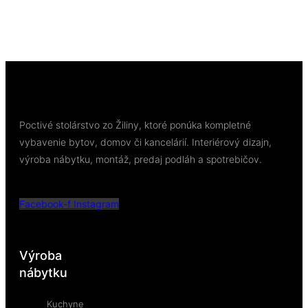
63,18
€
/ bal
Viac info
Poctivé stolárstvo zo Žiliny, ktoré ponúka kompletné
vybavenie bytov, domov či kancelárií. Interiérový dizajn,
výroba nábytku, montáž, predaj podláh a spotrebičov.
Facebook-f
Instagram
Výroba
nábytku
Kuchyne