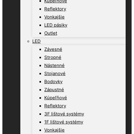
Kúpeľňové
Reflektory
Vonkajšie
LED pásiky
Outlet
LED
Závesné
Stropné
Nástenné
Stojanové
Bodovky
Zápustné
Kúpeľňové
Reflektory
3F lištové systémy
1F lištové systémy
Vonkajšie