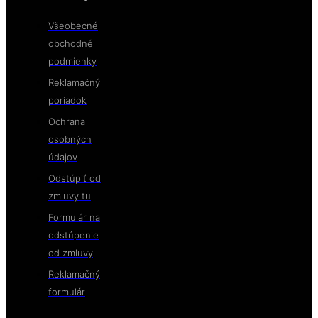
Všeobecné
obchodné
podmienky
Reklamačný
poriadok
Ochrana
osobných
údajov
Odstúpiť od
zmluvy tu
Formulár na
odstúpenie
od zmluvy
Reklamačný
formulár