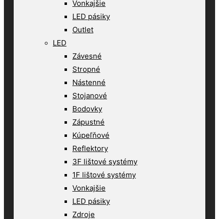
Vonkajšie
LED pásiky
Outlet
LED
Závesné
Stropné
Nástenné
Stojanové
Bodovky
Zápustné
Kúpeľňové
Reflektory
3F lištové systémy
1F lištové systémy
Vonkajšie
LED pásiky
Zdroje