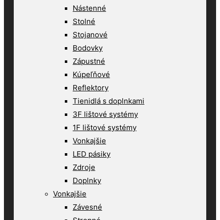
Nástenné
Stolné
Stojanové
Bodovky
Zápustné
Kúpeľňové
Reflektory
Tienidlá s doplnkami
3F lištové systémy
1F lištové systémy
Vonkajšie
LED pásiky
Zdroje
Doplnky
Vonkajšie
Závesné