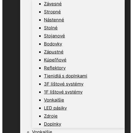
Závesné
Stropné
Nástenné
Stolné
Stojanové
Bodovky
Zápustné
Kúpeľňové
Reflektory
Tienidlá s doplnkami
3F lištové systémy
1F lištové systémy
Vonkajšie
LED pásiky
Zdroje
Doplnky
Vonkajšie