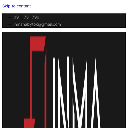
Skip to content
0911 781 799
inmanabytok@gmail.com