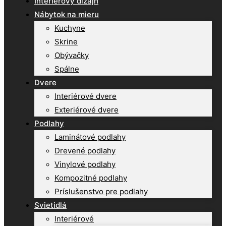
Interiérový dizajn
Nábytok na mieru
Kuchyne
Skrine
Obývačky
Spálne
Dvere
Interiérové dvere
Exteriérové dvere
Podlahy
Laminátové podlahy
Drevené podlahy
Vinylové podlahy
Kompozitné podlahy
Príslušenstvo pre podlahy
Svietidlá
Interiérové