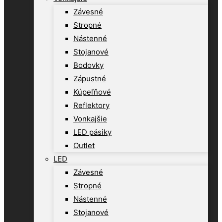
Závesné
Stropné
Nástenné
Stojanové
Bodovky
Zápustné
Kúpeľňové
Reflektory
Vonkajšie
LED pásiky
Outlet
LED
Závesné
Stropné
Nástenné
Stojanové