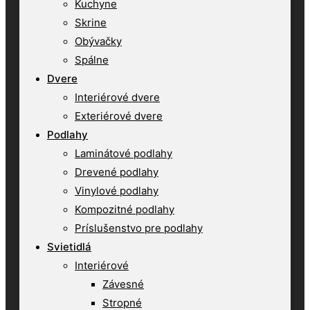
Kuchyne
Skrine
Obývačky
Spálne
Dvere
Interiérové dvere
Exteriérové dvere
Podlahy
Laminátové podlahy
Drevené podlahy
Vinylové podlahy
Kompozitné podlahy
Príslušenstvo pre podlahy
Svietidlá
Interiérové
Závesné
Stropné