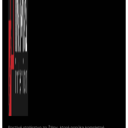
Poctivé stolárstvo zo Žiliny, ktoré ponúka kompletné