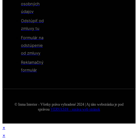
osobných
údajov
Odstúpiť od
zmluvy tu
Formulár na
odstúpenie
od zmluvy
Reklamačný
formulár
© Inma Interior - Všetky práva vyhradené 2024 | Aj táto webstránka je pod
správou
VERVASI® - správa web stránok
×
×