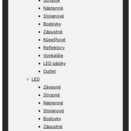
Stropné
Nástenné
Stojanové
Bodovky
Zápustné
Kúpeľňové
Reflektory
Vonkajšie
LED pásiky
Outlet
LED
Závesné
Stropné
Nástenné
Stojanové
Bodovky
Zápustné