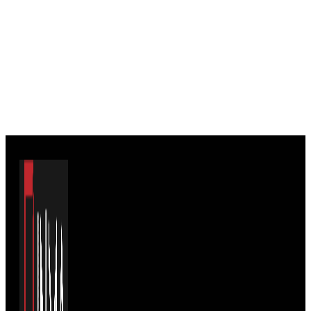
Laminátové podlahy
Long Plank 8 Dub Smoked Montanara K850, EIR
(MR) 8 mm Long Plank AC4/32 4V 1clic2go
pure+
21,49
€
/ bal
Viac info