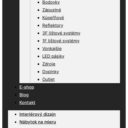
Bodovky
Zápustné
Kúpeľňové
Reflektory
3F lištové systémy
1F lištové systémy
Vonkajšie
LED pásiky
Zdroje
Doplnky
Outlet
E-shop
Blog
Kontakt
Interiérový dizajn
Nábytok na mieru