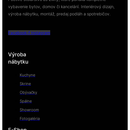
vybavenie bytov, domov či kancelárií. Interiérový dizajn,
výroba nábytku, montáž, predaj podláh a spotrebičov.
Facebook-f
Instagram
Výroba
nábytku
Kuchyne
Skrine
Obývačky
Spálne
Showroom
Fotogaléria
E-Shop