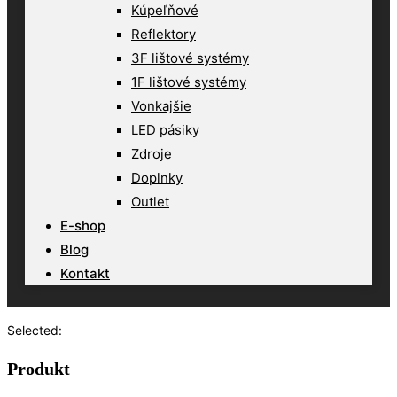
Kúpeľňové
Reflektory
3F lištové systémy
1F lištové systémy
Vonkajšie
LED pásiky
Zdroje
Doplnky
Outlet
E-shop
Blog
Kontakt
Selected:
Produkt