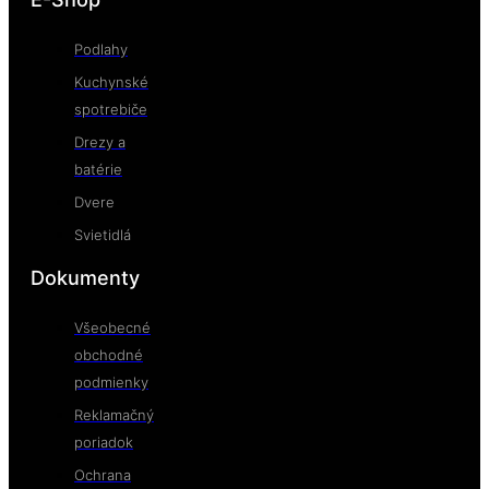
Podlahy
Kuchynské
spotrebiče
Drezy a
batérie
Dvere
Svietidlá
Dokumenty
Všeobecné
obchodné
podmienky
Reklamačný
poriadok
Ochrana