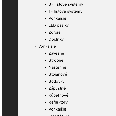
3F lištové systémy
1F lištové systémy
Vonkajšie
LED pásiky
Zdroje
Doplnky
Vonkajšie
Závesné
Stropné
Nástenné
Stojanové
Bodovky
Zápustné
Kúpeľňové
Reflektory
Vonkajšie