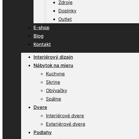
Zdroje
Doplnky
Outlet
E-shop
Blog
Kontakt
Interiérový dizajn
Nábytok na mieru
Kuchyne
Skrine
Obývačky
Spálne
Dvere
Interiérové dvere
Exteriérové dvere
Podlahy