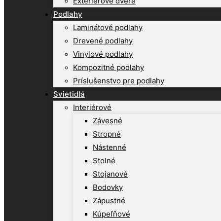
Exteriérové dvere
Podlahy
Laminátové podlahy
Drevené podlahy
Vinylové podlahy
Kompozitné podlahy
Príslušenstvo pre podlahy
Svietidlá
Interiérové
Závesné
Stropné
Nástenné
Stolné
Stojanové
Bodovky
Zápustné
Kúpeľňové