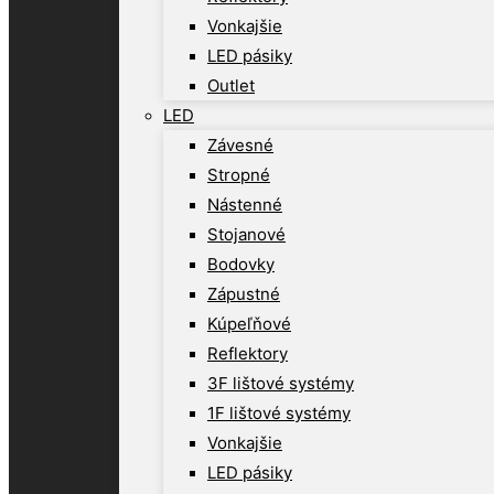
Vonkajšie
LED pásiky
Outlet
LED
Závesné
Stropné
Nástenné
Stojanové
Bodovky
Zápustné
Kúpeľňové
Reflektory
3F lištové systémy
1F lištové systémy
Vonkajšie
LED pásiky