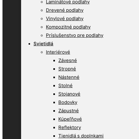
Laminátové podlahy
Drevené podlahy
Vinylové podlahy
Kompozitné podlahy
Príslušenstvo pre podlahy
Svietidlá
Interiérové
Závesné
Stropné
Nástenné
Stolné
Stojanové
Bodovky
Zápustné
Kúpeľňové
Reflektory
Tienidlá s doplnkami