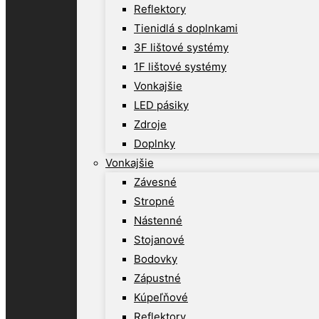
Reflektory
Tienidlá s doplnkami
3F lištové systémy
1F lištové systémy
Vonkajšie
LED pásiky
Zdroje
Doplnky
Vonkajšie
Závesné
Stropné
Nástenné
Stojanové
Bodovky
Zápustné
Kúpeľňové
Reflektory