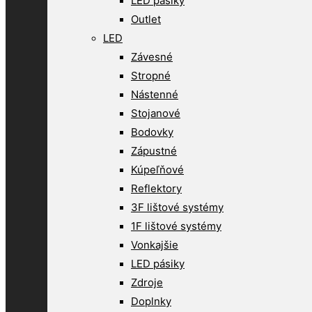
LED pásiky
Outlet
LED
Závesné
Stropné
Nástenné
Stojanové
Bodovky
Zápustné
Kúpeľňové
Reflektory
3F lištové systémy
1F lištové systémy
Vonkajšie
LED pásiky
Zdroje
Doplnky