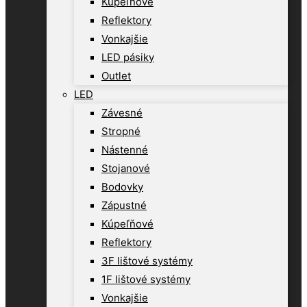
Kúpeľňové
Reflektory
Vonkajšie
LED pásiky
Outlet
LED
Závesné
Stropné
Nástenné
Stojanové
Bodovky
Zápustné
Kúpeľňové
Reflektory
3F lištové systémy
1F lištové systémy
Vonkajšie