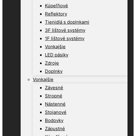
Kúpeľňové
Reflektory
Tienidlá s doplnkami
3F lištové systémy
1F lištové systémy
Vonkajšie
LED pásiky
Zdroje
Doplnky
Vonkajšie
Závesné
Stropné
Nástenné
Stojanové
Bodovky
Zápustné