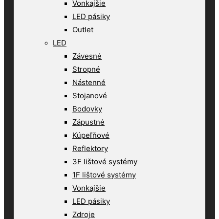
Vonkajšie
LED pásiky
Outlet
LED
Závesné
Stropné
Nástenné
Stojanové
Bodovky
Zápustné
Kúpeľňové
Reflektory
3F lištové systémy
1F lištové systémy
Vonkajšie
LED pásiky
Zdroje