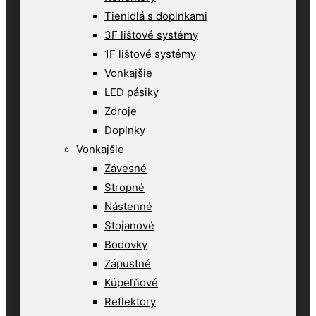
Tienidlá s doplnkami
3F lištové systémy
1F lištové systémy
Vonkajšie
LED pásiky
Zdroje
Doplnky
Vonkajšie
Závesné
Stropné
Nástenné
Stojanové
Bodovky
Zápustné
Kúpeľňové
Reflektory