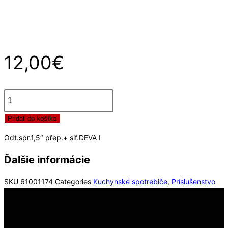
12,00
€
množstvo
Pridať do košíka
Odt.spr.1,5"
přep.+
Odt.spr.1,5″ přep.+ sif.DEVA I
sif.DEVA
I
Ďalšie informácie
SKU
61001174
Categories
Kuchynské spotrebiče
,
Príslušenstvo