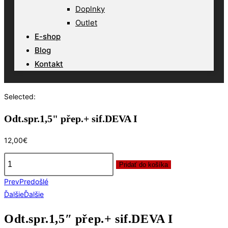
Doplnky
Outlet
E-shop
Blog
Kontakt
Selected:
Odt.spr.1,5" přep.+ sif.DEVA I
12,00
€
Pridať do košíka
množstvo
Prev
Predošlé
Odt.spr.1,5"
Ďalšie
Ďalšie
přep.+
sif.DEVA
Odt.spr.1,5″ přep.+ sif.DEVA I
I