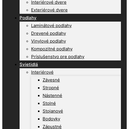
Interiérové dvere
Exteriérové dvere
Podlahy
Laminátové podlahy
Drevené podlahy
Vinylové podlahy
Kompozitné podlahy
Príslušenstvo pre podlahy
Svietidlá
Interiérové
Závesné
Stropné
Nástenné
Stolné
Stojanové
Bodovky
Zápustné