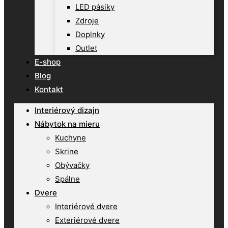
LED pásiky
Zdroje
Doplnky
Outlet
E-shop
Blog
Kontakt
Interiérový dizajn
Nábytok na mieru
Kuchyne
Skrine
Obývačky
Spálne
Dvere
Interiérové dvere
Exteriérové dvere