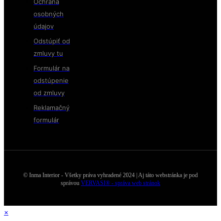
Ochrana
osobných
údajov
Odstúpiť od
zmluvy tu
Formulár na
odstúpenie
od zmluvy
Reklamačný
formulár
© Inma Interior - Všetky práva vyhradené 2024 | Aj táto webstránka je pod
správou
VERVASI® - správa web stránok
×