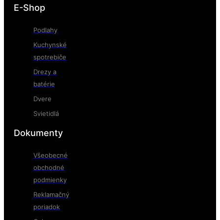
E-Shop
Podlahy
Kuchynské
spotrebiče
Drezy a
batérie
Dvere
Svietidlá
Dokumenty
Všeobecné
obchodné
podmienky
Reklamačný
poriadok