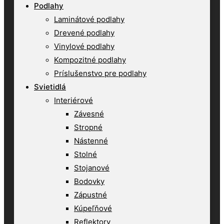
Podlahy
Laminátové podlahy
Drevené podlahy
Vinylové podlahy
Kompozitné podlahy
Príslušenstvo pre podlahy
Svietidlá
Interiérové
Závesné
Stropné
Nástenné
Stolné
Stojanové
Bodovky
Zápustné
Kúpeľňové
Reflektory