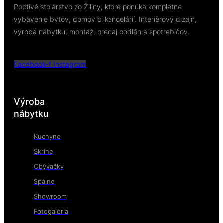
Poctivé stolárstvo zo Žiliny, ktoré ponúka kompletné
vybavenie bytov, domov či kancelárií. Interiérový dizajn,
výroba nábytku, montáž, predaj podláh a spotrebičov.
Facebook-f
Instagram
Výroba
nábytku
Kuchyne
Skrine
Obývačky
Spálne
Showroom
Fotogaléria