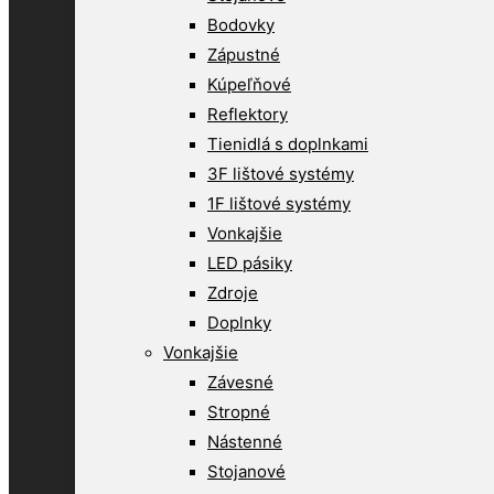
Bodovky
Zápustné
Kúpeľňové
Reflektory
Tienidlá s doplnkami
3F lištové systémy
1F lištové systémy
Vonkajšie
LED pásiky
Zdroje
Doplnky
Vonkajšie
Závesné
Stropné
Nástenné
Stojanové