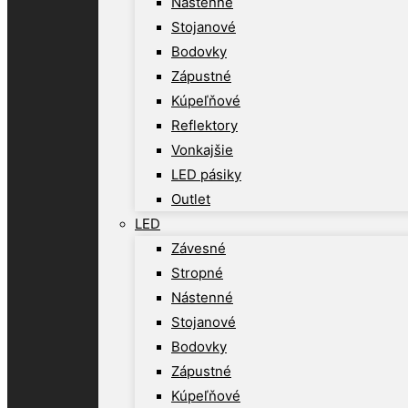
Nástenné
Stojanové
Bodovky
Zápustné
Kúpeľňové
Reflektory
Vonkajšie
LED pásiky
Outlet
LED
Závesné
Stropné
Nástenné
Stojanové
Bodovky
Zápustné
Kúpeľňové