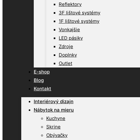
Reflektory
3F lištové systémy
1F lištové systémy
Vonkajšie
LED pásiky
Zdroje
Doplnky
Outlet
E-shop
Blog
Kontakt
Interiérový dizajn
Nábytok na mieru
Kuchyne
Skrine
Obývačky