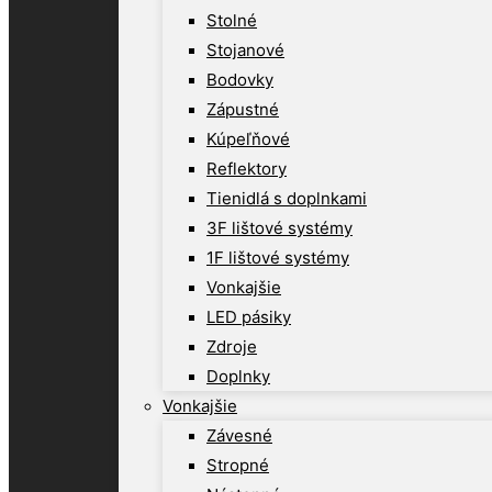
Stolné
Stojanové
Bodovky
Zápustné
Kúpeľňové
Reflektory
Tienidlá s doplnkami
3F lištové systémy
1F lištové systémy
Vonkajšie
LED pásiky
Zdroje
Doplnky
Vonkajšie
Závesné
Stropné