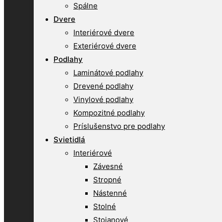
Spálne
Dvere
Interiérové dvere
Exteriérové dvere
Podlahy
Laminátové podlahy
Drevené podlahy
Vinylové podlahy
Kompozitné podlahy
Príslušenstvo pre podlahy
Svietidlá
Interiérové
Závesné
Stropné
Nástenné
Stolné
Stojanové