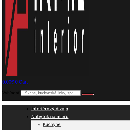
0,00
€
0
Cart
Vyhľadať
Interiérový dizajn
Nábytok na mieru
Kuchyne