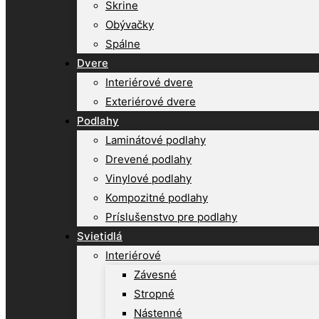
Skrine
Obývačky
Spálne
Dvere
Interiérové dvere
Exteriérové dvere
Podlahy
Laminátové podlahy
Drevené podlahy
Vinylové podlahy
Kompozitné podlahy
Príslušenstvo pre podlahy
Svietidlá
Interiérové
Závesné
Stropné
Nástenné