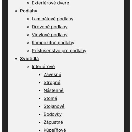
Exteriérové dvere
Podlahy
Laminátové podlahy
Drevené podlahy
Vinylové podlahy
Kompozitné podlahy
Príslušenstvo pre podlahy
Svietidlá
Interiérové
Závesné
Stropné
Nástenné
Stolné
Stojanové
Bodovky
Zápustné
Kúpeľňové