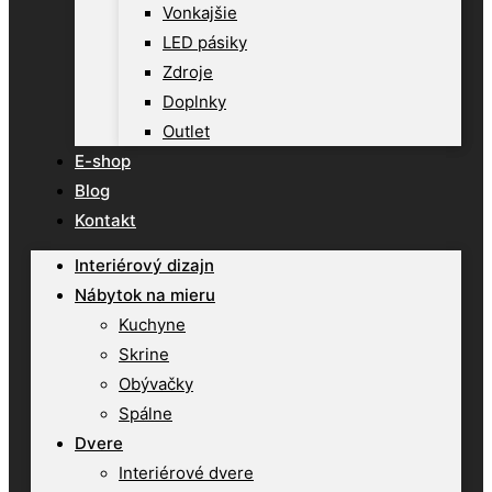
Vonkajšie
LED pásiky
Zdroje
Doplnky
Outlet
E-shop
Blog
Kontakt
Interiérový dizajn
Nábytok na mieru
Kuchyne
Skrine
Obývačky
Spálne
Dvere
Interiérové dvere