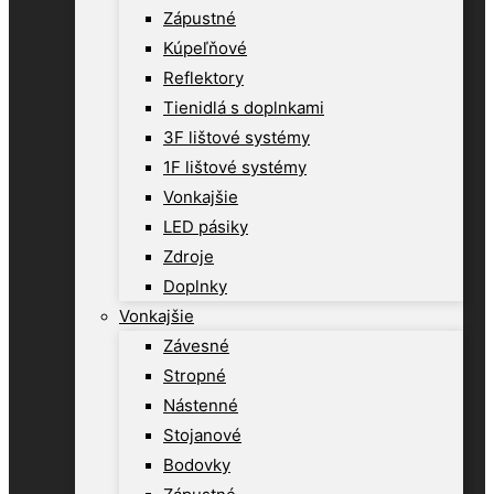
Zápustné
Kúpeľňové
Reflektory
Tienidlá s doplnkami
3F lištové systémy
1F lištové systémy
Vonkajšie
LED pásiky
Zdroje
Doplnky
Vonkajšie
Závesné
Stropné
Nástenné
Stojanové
Bodovky