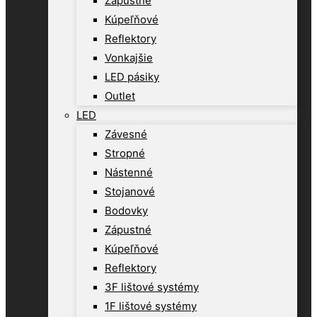
Zápustné
Kúpeľňové
Reflektory
Vonkajšie
LED pásiky
Outlet
LED
Závesné
Stropné
Nástenné
Stojanové
Bodovky
Zápustné
Kúpeľňové
Reflektory
3F lištové systémy
1F lištové systémy