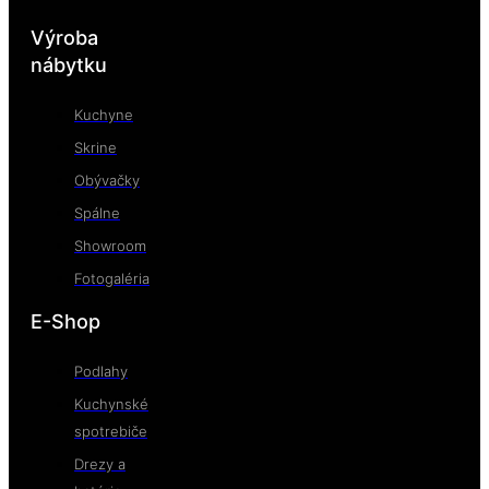
Výroba
nábytku
Kuchyne
Skrine
Obývačky
Spálne
Showroom
Fotogaléria
E-Shop
Podlahy
Kuchynské
spotrebiče
Drezy a