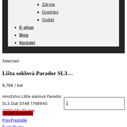
Zdroje
Doplnky
Outlet
E-shop
Blog
Kontakt
Selected:
Lišta soklová Parador SL3…
8,78
€
/ bal
množstvo Lišta soklová Parador
SL3 Dub D148 1748940
2200x16x40 mm
Pridať do košíka
Prev
Predošlé