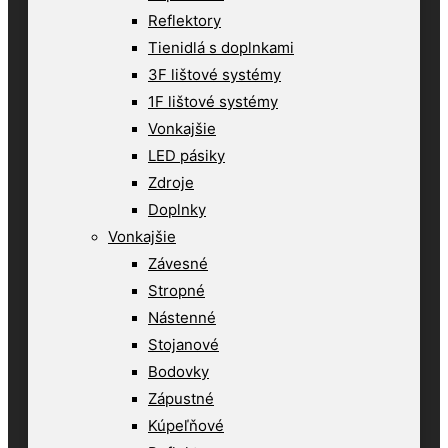
Reflektory
Tienidlá s doplnkami
3F lištové systémy
1F lištové systémy
Vonkajšie
LED pásiky
Zdroje
Doplnky
Vonkajšie
Závesné
Stropné
Nástenné
Stojanové
Bodovky
Zápustné
Kúpeľňové