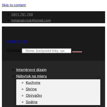
Skip to content
0911 781 799
inmanabytok@gmail.com
0,00
€
0
Cart
Vyhľadať
Interiérový dizajn
Nábytok na mieru
Kuchyne
Skrine
Obývačky
Spálne