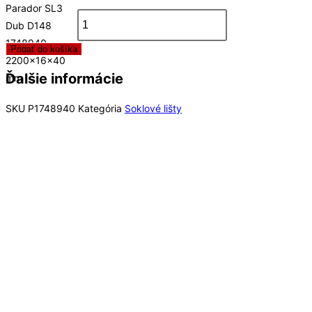
Parador SL3
Dub D148
1748940
Pridať do košíka
2200x16x40
Ďalšie informácie
mm
SKU
P1748940
Kategória
Soklové lišty
Rýchly náhľad
Rýchly náhľad
Soklové lišty
Lišta soklová Parador SL3 Dub D092 1745445
2200x16x40 mm