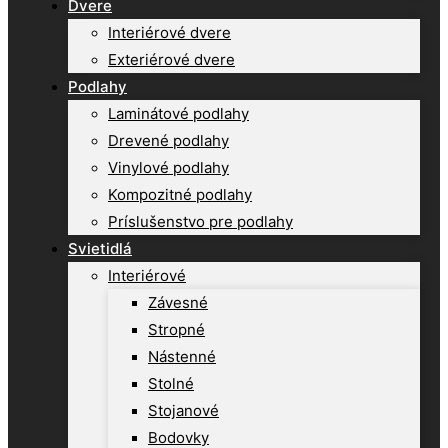
Dvere
Interiérové dvere
Exteriérové dvere
Podlahy
Laminátové podlahy
Drevené podlahy
Vinylové podlahy
Kompozitné podlahy
Príslušenstvo pre podlahy
Svietidlá
Interiérové
Závesné
Stropné
Nástenné
Stolné
Stojanové
Bodovky