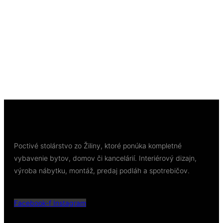
Rýchly náhľad
Soklové lišty
Lišta soklová Parador SL3 Dub D081 1745434
2200x16x40 mm
8,78
€
/ bal
Pridať do košíka
Poctivé stolárstvo zo Žiliny, ktoré ponúka kompletné
vybavenie bytov, domov či kancelárií. Interiérový dizajn,
výroba nábytku, montáž, predaj podláh a spotrebičov.
Facebook-f
Instagram