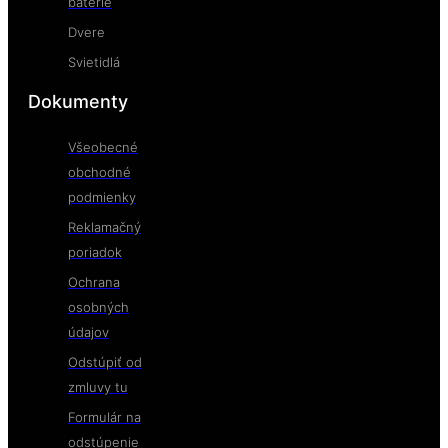
batérie
Dvere
Svietidlá
Dokumenty
Všeobecné
obchodné
podmienky
Reklamačný
poriadok
Ochrana
osobných
údajov
Odstúpiť od
zmluvy tu
Formulár na
odstúpenie