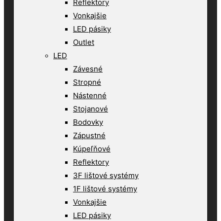
Reflektory
Vonkajšie
LED pásiky
Outlet
LED
Závesné
Stropné
Nástenné
Stojanové
Bodovky
Zápustné
Kúpeľňové
Reflektory
3F lištové systémy
1F lištové systémy
Vonkajšie
LED pásiky