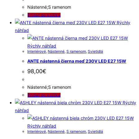
Nástenné;S ramenom
Pridať do košíka
Rýchly
náhľad
Rýchly náhľad
Interiérové
,
Nástenné
,
S ramenom
,
Svietidlá
ANTE nástenná čierna meď 230V LED E27 15W
98,00
€
Nástenné;S ramenom
Pridať do košíka
Rýchly
náhľad
Rýchly náhľad
Interiérové
,
Nástenné
,
S ramenom
,
Svietidlá