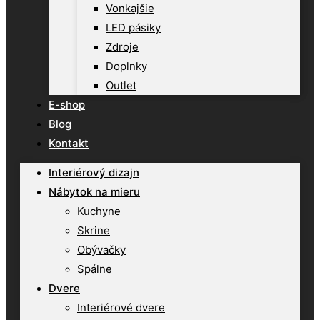
Vonkajšie
LED pásiky
Zdroje
Doplnky
Outlet
E-shop
Blog
Kontakt
Interiérový dizajn
Nábytok na mieru
Kuchyne
Skrine
Obývačky
Spálne
Dvere
Interiérové dvere