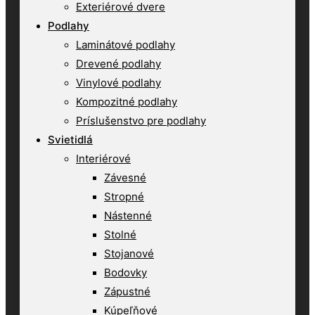
Exteriérové dvere
Podlahy
Laminátové podlahy
Drevené podlahy
Vinylové podlahy
Kompozitné podlahy
Príslušenstvo pre podlahy
Svietidlá
Interiérové
Závesné
Stropné
Nástenné
Stolné
Stojanové
Bodovky
Zápustné
Kúpeľňové