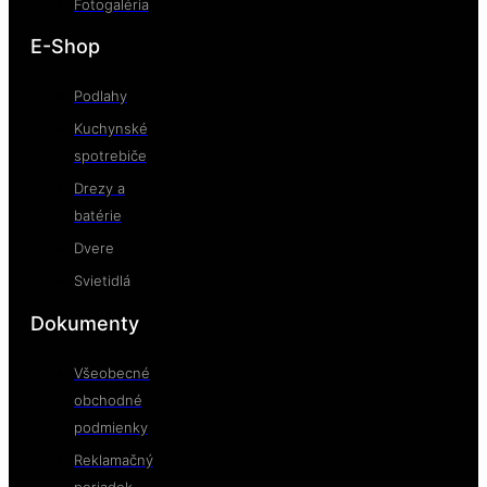
Fotogaléria
E-Shop
Podlahy
Kuchynské
spotrebiče
Drezy a
batérie
Dvere
Svietidlá
Dokumenty
Všeobecné
obchodné
podmienky
Reklamačný