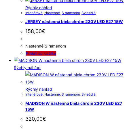
Rýchly náhľad
Interiérové
,
Nástenné
,
S ramenom
,
Svietidlá
JERSEY nástenná biela chróm 230V LED E27 15W
158,00
€
Nástenné;S ramenom
Pridať do košíka
Rýchly náhľad
Rýchly náhľad
Interiérové
,
Nástenné
,
S ramenom
,
Svietidlá
MADISON W nástenná biela chróm 230V LED E27
15W
320,00
€