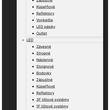
Zápustné
Kúpeľňové
Reflektory
Vonkajšie
LED pásiky
Outlet
LED
Závesné
Stropné
Nástenné
Stojanové
Bodovky
Zápustné
Kúpeľňové
Reflektory
3F lištové systémy
1F lištové systémy