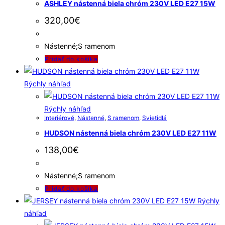
ASHLEY nástenná biela chróm 230V LED E27 15W
320,00
€
Nástenné;S ramenom
Pridať do košíka
Rýchly náhľad
Rýchly náhľad
Interiérové
,
Nástenné
,
S ramenom
,
Svietidlá
HUDSON nástenná biela chróm 230V LED E27 11W
138,00
€
Nástenné;S ramenom
Pridať do košíka
Rýchly
náhľad