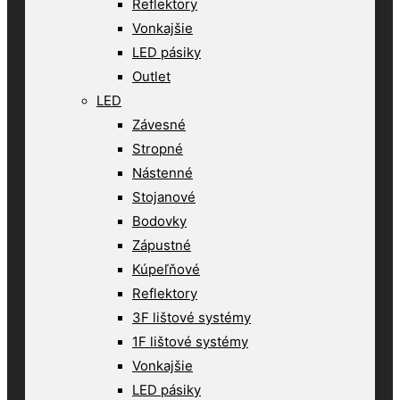
Reflektory
Vonkajšie
LED pásiky
Outlet
LED
Závesné
Stropné
Nástenné
Stojanové
Bodovky
Zápustné
Kúpeľňové
Reflektory
3F lištové systémy
1F lištové systémy
Vonkajšie
LED pásiky