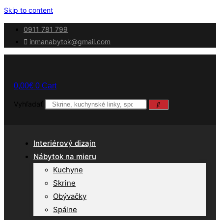
Skip to content
0911 781 799
inmanabytok@gmail.com
0,00
€
0
Cart
Vyhľadať
Interiérový dizajn
Nábytok na mieru
Kuchyne
Skrine
Obývačky
Spálne