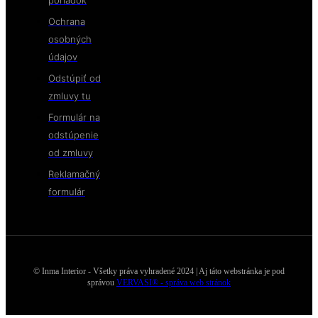
poriadok
Ochrana
osobných
údajov
Odstúpiť od
zmluvy tu
Formulár na
odstúpenie
od zmluvy
Reklamačný
formulár
© Inma Interior - Všetky práva vyhradené 2024 | Aj táto webstránka je pod
správou
VERVASI® - správa web stránok