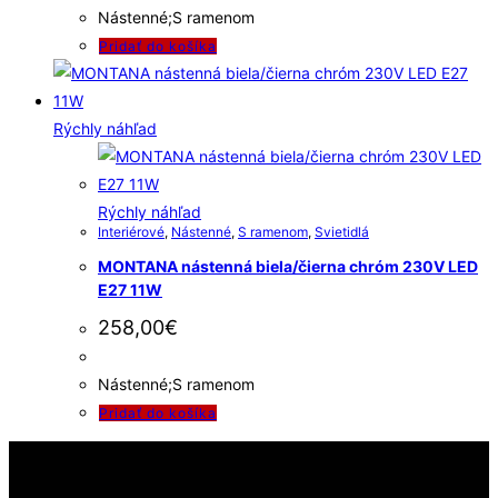
Nástenné;S ramenom
Pridať do košíka
Rýchly náhľad
Rýchly náhľad
Interiérové
,
Nástenné
,
S ramenom
,
Svietidlá
MONTANA nástenná biela/čierna chróm 230V LED
E27 11W
258,00
€
Nástenné;S ramenom
Pridať do košíka