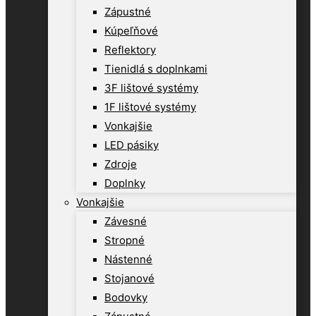
Zápustné
Kúpeľňové
Reflektory
Tienidlá s doplnkami
3F lištové systémy
1F lištové systémy
Vonkajšie
LED pásiky
Zdroje
Doplnky
Vonkajšie
Závesné
Stropné
Nástenné
Stojanové
Bodovky