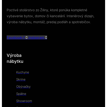
Poctivé stolárstvo zo Žiliny, ktoré ponúka kompletné
vybavenie bytov, domov či kancelárií. Interiérový dizajn,
výroba nábytku, montáž, predaj podláh a spotrebičov.
Facebook-f
Instagram
Výroba
nábytku
Kuchyne
Skrine
Obývačky
Spálne
Showroom