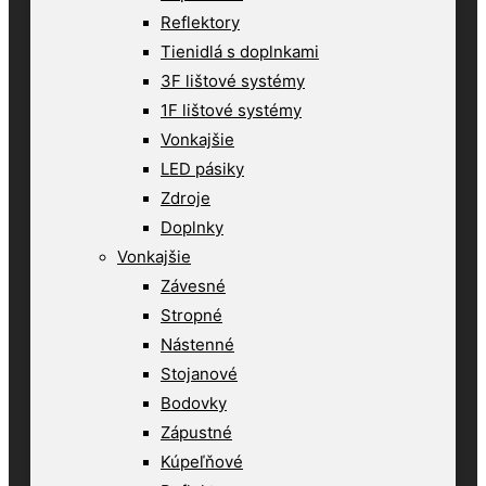
Reflektory
Tienidlá s doplnkami
3F lištové systémy
1F lištové systémy
Vonkajšie
LED pásiky
Zdroje
Doplnky
Vonkajšie
Závesné
Stropné
Nástenné
Stojanové
Bodovky
Zápustné
Kúpeľňové