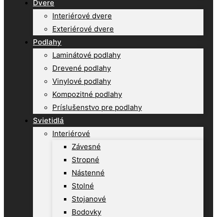
Dvere
Interiérové dvere
Exteriérové dvere
Podlahy
Laminátové podlahy
Drevené podlahy
Vinylové podlahy
Kompozitné podlahy
Príslušenstvo pre podlahy
Svietidlá
Interiérové
Závesné
Stropné
Nástenné
Stolné
Stojanové
Bodovky