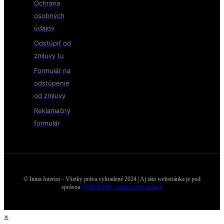
Ochrana
osobných
údajov
Odstúpiť od
zmluvy tu
Formulár na
odstúpenie
od zmluvy
Reklamačný
formulár
© Inma Interior - Všetky práva vyhradené 2024 | Aj táto webstránka je pod
správou
VERVASI® - správa web stránok
×