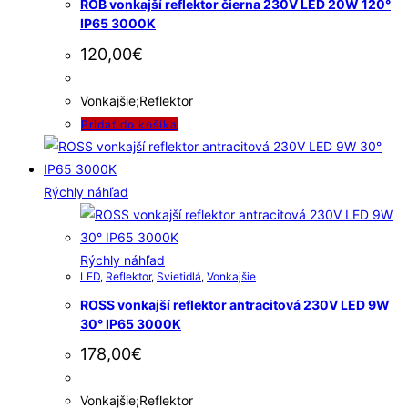
ROB vonkajší reflektor čierna 230V LED 20W 120°
IP65 3000K
120,00
€
Vonkajšie;Reflektor
Pridať do košíka
Rýchly náhľad
Rýchly náhľad
LED
,
Reflektor
,
Svietidlá
,
Vonkajšie
ROSS vonkajší reflektor antracitová 230V LED 9W
30° IP65 3000K
178,00
€
Vonkajšie;Reflektor