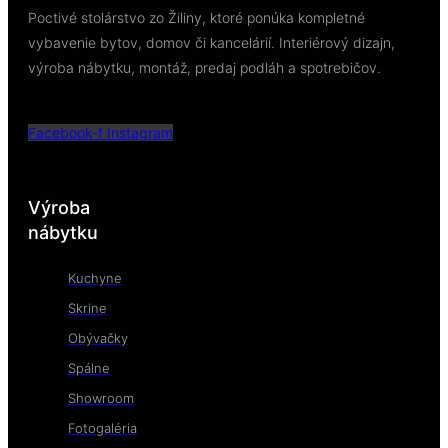
Poctivé stolárstvo zo Žiliny, ktoré ponúka kompletné
vybavenie bytov, domov či kancelárií. Interiérový dizajn,
výroba nábytku, montáž, predaj podláh a spotrebičov.
Facebook-f
Instagram
Výroba
nábytku
Kuchyne
Skrine
Obývačky
Spálne
Showroom
Fotogaléria