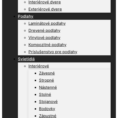
Interiérové dvere
Exteriérové dvere
Podlahy
Laminátové podlahy
Drevené podlahy
Vinylové podlahy
Kompozitné podlahy
Príslušenstvo pre podlahy
Svietidlá
Interiérové
Závesné
Stropné
Nástenné
Stolné
Stojanové
Bodovky
Zápustné