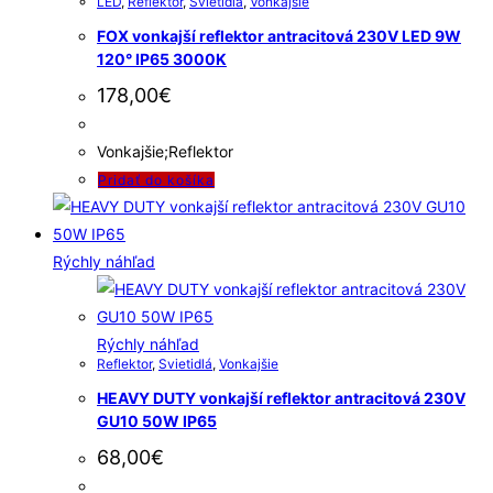
LED
,
Reflektor
,
Svietidlá
,
Vonkajšie
FOX vonkajší reflektor antracitová 230V LED 9W
120° IP65 3000K
178,00
€
Vonkajšie;Reflektor
Pridať do košíka
Rýchly náhľad
Rýchly náhľad
Reflektor
,
Svietidlá
,
Vonkajšie
HEAVY DUTY vonkajší reflektor antracitová 230V
GU10 50W IP65
68,00
€