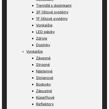
Tienidlá s doplnkami
3F lištové systémy
1F lištové systémy
Vonkajšie
LED pásiky
Zdroje
Doplnky
Vonkajšie
Závesné
Stropné
Nástenné
Stojanové
Bodovky
Zápustné
Kúpeľňové
Reflektory