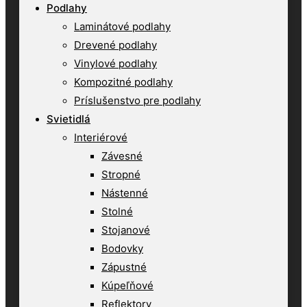
Podlahy
Laminátové podlahy
Drevené podlahy
Vinylové podlahy
Kompozitné podlahy
Príslušenstvo pre podlahy
Svietidlá
Interiérové
Závesné
Stropné
Nástenné
Stolné
Stojanové
Bodovky
Zápustné
Kúpeľňové
Reflektory