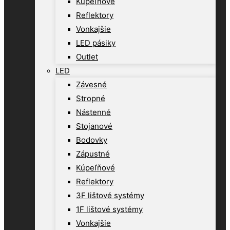
Kúpeľňové
Reflektory
Vonkajšie
LED pásiky
Outlet
LED
Závesné
Stropné
Nástenné
Stojanové
Bodovky
Zápustné
Kúpeľňové
Reflektory
3F lištové systémy
1F lištové systémy
Vonkajšie