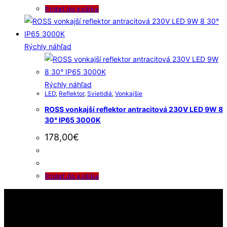
Pridať do košíka
Rýchly náhľad
Rýchly náhľad
LED
,
Reflektor
,
Svietidlá
,
Vonkajšie
ROSS vonkajší reflektor antracitová 230V LED 9W 8
30° IP65 3000K
178,00
€
Pridať do košíka