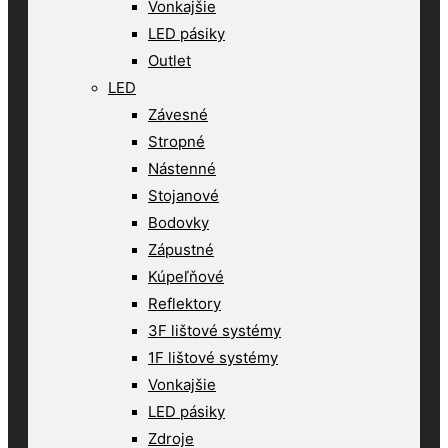
Vonkajšie
LED pásiky
Outlet
LED
Závesné
Stropné
Nástenné
Stojanové
Bodovky
Zápustné
Kúpeľňové
Reflektory
3F lištové systémy
1F lištové systémy
Vonkajšie
LED pásiky
Zdroje