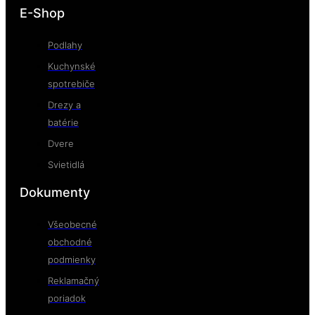
E-Shop
Podlahy
Kuchynské
spotrebiče
Drezy a
batérie
Dvere
Svietidlá
Dokumenty
Všeobecné
obchodné
podmienky
Reklamačný
poriadok