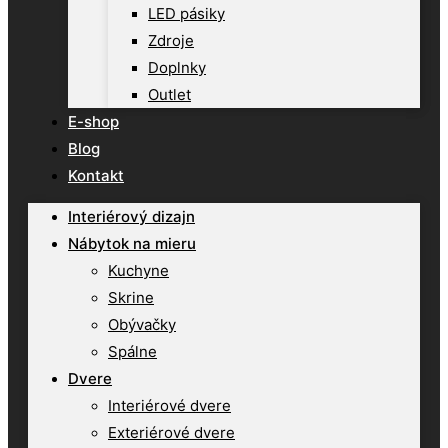
LED pásiky
Zdroje
Doplnky
Outlet
E-shop
Blog
Kontakt
Interiérový dizajn
Nábytok na mieru
Kuchyne
Skrine
Obývačky
Spálne
Dvere
Interiérové dvere
Exteriérové dvere