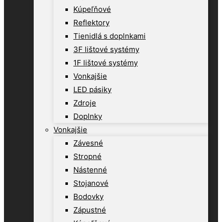
Kúpeľňové
Reflektory
Tienidlá s doplnkami
3F lištové systémy
1F lištové systémy
Vonkajšie
LED pásiky
Zdroje
Doplnky
Vonkajšie
Závesné
Stropné
Nástenné
Stojanové
Bodovky
Zápustné