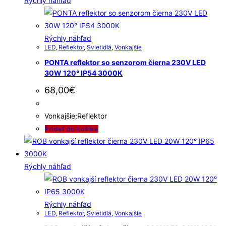
Rýchly náhľad
Rýchly náhľad
LED
,
Reflektor
,
Svietidlá
,
Vonkajšie
PONTA reflektor so senzorom čierna 230V LED
30W 120° IP54 3000K
68,00
€
Vonkajšie;Reflektor
Pridať do košíka
Rýchly náhľad
Rýchly náhľad
LED
,
Reflektor
,
Svietidlá
,
Vonkajšie