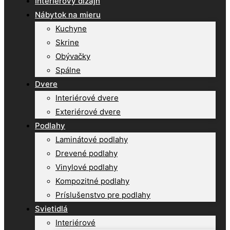
Interiérový dizajn
Nábytok na mieru
Kuchyne
Skrine
Obývačky
Spálne
Dvere
Interiérové dvere
Exteriérové dvere
Podlahy
Laminátové podlahy
Drevené podlahy
Vinylové podlahy
Kompozitné podlahy
Príslušenstvo pre podlahy
Svietidlá
Interiérové