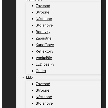
Závesné
Stropné
Nástenné
Stojanové
Bodovky
Zápustné
Kúpeľňové
Reflektory
Vonkajšie
LED pásiky
Outlet
LED
Závesné
Stropné
Nástenné
Stojanové