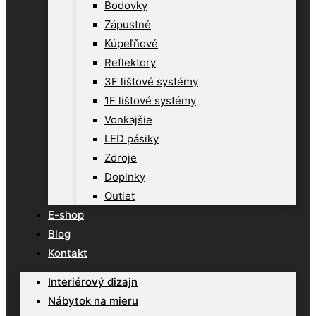
Bodovky
Zápustné
Kúpeľňové
Reflektory
3F lištové systémy
1F lištové systémy
Vonkajšie
LED pásiky
Zdroje
Doplnky
Outlet
E-shop
Blog
Kontakt
Interiérový dizajn
Nábytok na mieru