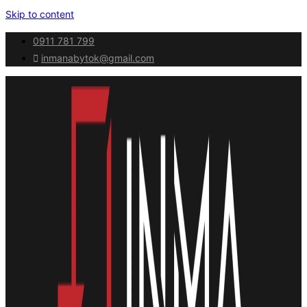
Skip to content
0911 781 799
inmanabytok@gmail.com