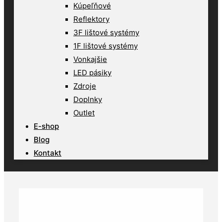
Kúpeľňové
Reflektory
3F lištové systémy
1F lištové systémy
Vonkajšie
LED pásiky
Zdroje
Doplnky
Outlet
E-shop
Blog
Kontakt