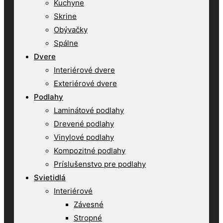
Kuchyne
Skrine
Obývačky
Spálne
Dvere
Interiérové dvere
Exteriérové dvere
Podlahy
Laminátové podlahy
Drevené podlahy
Vinylové podlahy
Kompozitné podlahy
Príslušenstvo pre podlahy
Svietidlá
Interiérové
Závesné
Stropné