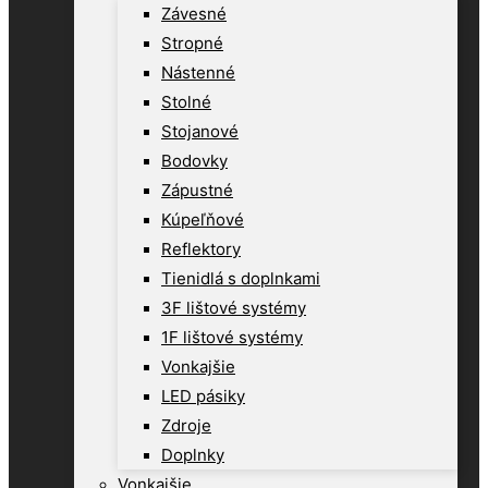
Závesné
Stropné
Nástenné
Stolné
Stojanové
Bodovky
Zápustné
Kúpeľňové
Reflektory
Tienidlá s doplnkami
3F lištové systémy
1F lištové systémy
Vonkajšie
LED pásiky
Zdroje
Doplnky
Vonkajšie