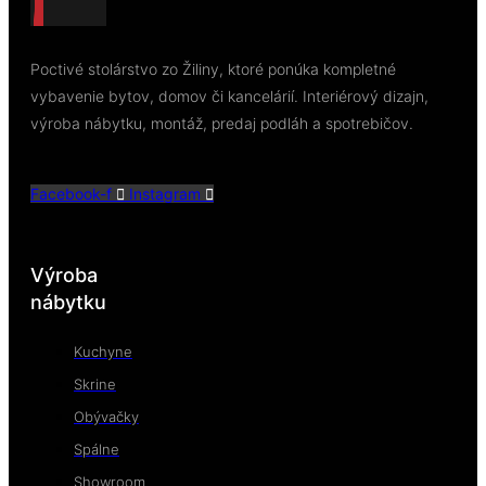
Poctivé stolárstvo zo Žiliny, ktoré ponúka kompletné
vybavenie bytov, domov či kancelárií. Interiérový dizajn,
výroba nábytku, montáž, predaj podláh a spotrebičov.
Facebook-f
Instagram
Výroba
nábytku
Kuchyne
Skrine
Obývačky
Spálne
Showroom