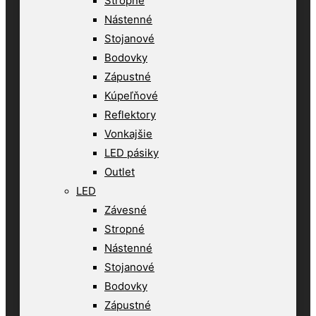
Stropné
Nástenné
Stojanové
Bodovky
Zápustné
Kúpeľňové
Reflektory
Vonkajšie
LED pásiky
Outlet
LED
Závesné
Stropné
Nástenné
Stojanové
Bodovky
Zápustné