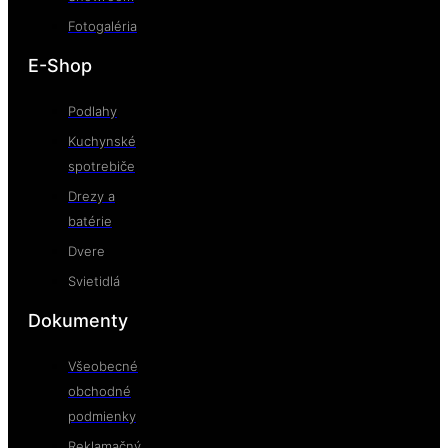
Fotogaléria
E-Shop
Podlahy
Kuchynské
spotrebiče
Drezy a
batérie
Dvere
Svietidlá
Dokumenty
Všeobecné
obchodné
podmienky
Reklamačný