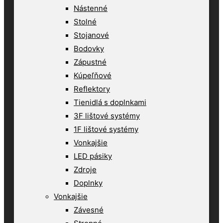
Nástenné
Stolné
Stojanové
Bodovky
Zápustné
Kúpeľňové
Reflektory
Tienidlá s doplnkami
3F lištové systémy
1F lištové systémy
Vonkajšie
LED pásiky
Zdroje
Doplnky
Vonkajšie
Závesné