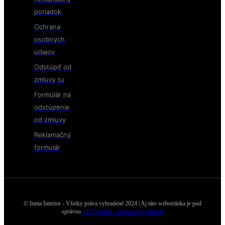
poriadok
Ochrana
osobných
údajov
Odstúpiť od
zmluvy tu
Formulár na
odstúpenie
od zmluvy
Reklamačný
formulár
© Inma Interior - Všetky práva vyhradené 2024 | Aj táto webstránka je pod
správou
VERVASI® - správa web stránok