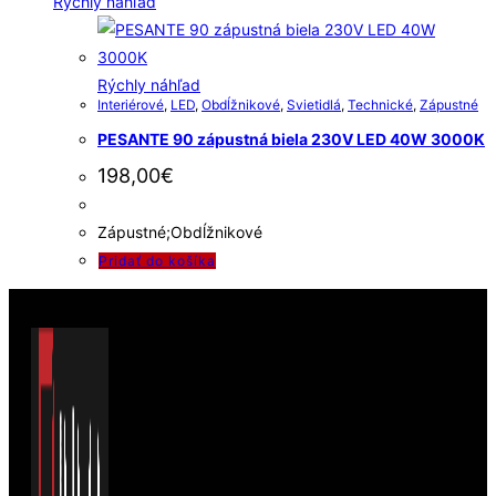
Rýchly náhľad
Rýchly náhľad
Interiérové
,
LED
,
Obdĺžnikové
,
Svietidlá
,
Technické
,
Zápustné
PESANTE 90 zápustná biela 230V LED 40W 3000K
198,00
€
Zápustné;Obdĺžnikové
Pridať do košíka