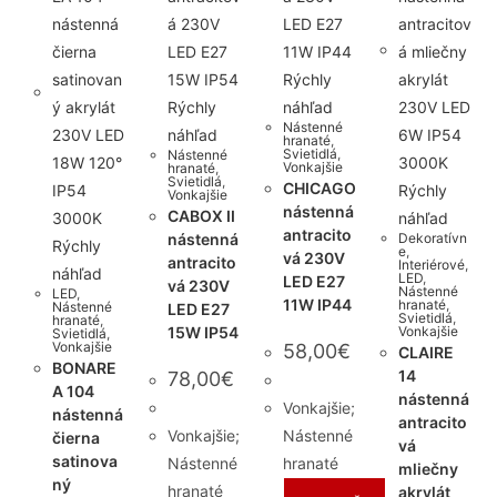
Rýchly
Rýchly
náhľad
Nástenné
náhľad
hranaté
,
Svietidlá
,
Nástenné
Vonkajšie
hranaté
,
Svietidlá
,
CHICAGO
Rýchly
Vonkajšie
nástenná
CABOX II
náhľad
antracito
nástenná
Dekoratívn
Rýchly
e
,
vá 230V
antracito
Interiérové
,
náhľad
LED
,
LED E27
vá 230V
Nástenné
LED
,
11W IP44
hranaté
,
Nástenné
LED E27
Svietidlá
,
hranaté
,
15W IP54
Vonkajšie
Svietidlá
,
Vonkajšie
58,00
€
CLAIRE
BONARE
14
78,00
€
A 104
nástenná
Vonkajšie;
nástenná
antracito
Vonkajšie;
Nástenné
čierna
vá
satinova
Nástenné
hranaté
mliečny
ný
hranaté
akrylát