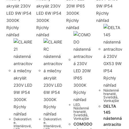
Rýchly
Rýchly
náhľad
Rýchly
Rýchly
náhľad
náhľad
náhľad
Rýchly
náhľad
Nástenné
Rýchly
hranaté
,
Svietidlá
,
náhľad
Vonkajšie
LED
,
DELTA
Rýchly
Rýchly
Nástenné
hranaté
,
145
náhľad
náhľad
Svietidlá
,
nástenná
Vonkajšie
Dekoratívn
Dekoratívn
e
,
e
,
COMODO
antracito
Interiérové
,
Interiérové
,