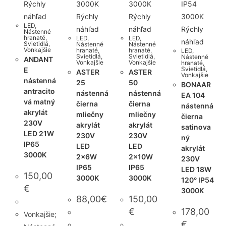
Rýchly
náhľad
Rýchly
Rýchly
LED
,
náhľad
náhľad
Rýchly
Nástenné
hranaté
,
LED
,
LED
,
náhľad
Svietidlá
,
Nástenné
Nástenné
Vonkajšie
hranaté
,
hranaté
,
LED
,
Svietidlá
,
Svietidlá
,
Nástenné
ANDANT
Vonkajšie
Vonkajšie
hranaté
,
Svietidlá
,
E
ASTER
ASTER
Vonkajšie
nástenná
25
50
BONAAR
antracito
nástenná
nástenná
EA 104
vá matný
čierna
čierna
nástenná
akrylát
mliečny
mliečny
čierna
230V
akrylát
akrylát
satinova
LED 21W
230V
230V
ný
IP65
LED
LED
akrylát
3000K
2x6W
2x10W
230V
IP65
IP65
LED 18W
150,00
3000K
3000K
120° IP54
€
3000K
88,00
€
150,00
€
178,00
Vonkajšie;
€