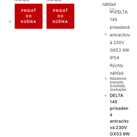
náhľad
PRIDAŤ
PRIDAŤ
DO
DO
KOŠÍKA
KOŠÍKA
Rýchly
náhľad
Nástenné
hranaté
,
Svietidlá
,
Vonkajšie
DELTA
145
prisaden
á
antracito
vá 230V
GX53 9W