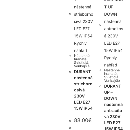
Rýchly
náhľad
Nástenné
Rýchly
hranaté
,
Svietidlá
,
náhľad
Vonkajšie
Nástenné
DURANT
hranaté
,
Svietidlá
,
nástenná
Vonkajšie
strieborn
DURANT
osivá
UP –
230V
DOWN
LED E27
nástenná
15W IP54
antracito
vá 230V
88,00
€
LED E27
15W IP54