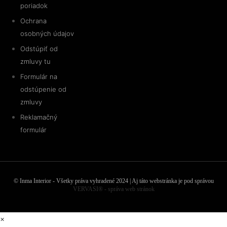
poriadok
Ochrana
osobných údajov
Odstúpiť od
zmluvy tu
Formulár na
odstúpenie od
zmluvy
Reklamačný
formulár
© Inma Interior - Všetky práva vyhradené 2024 | Aj táto webstránka je pod správou
VERVASI® - správa web stránok
×