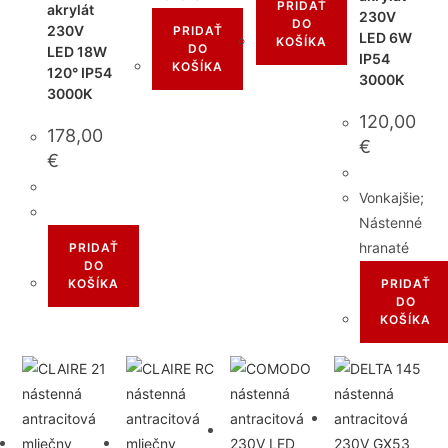
PRIDAŤ
akrylát
230V
DO
230V
PRIDAŤ
LED 6W
KOŠÍKA
DO
LED 18W
IP54
KOŠÍKA
120° IP54
3000K
3000K
120,00
178,00
€
€
Vonkajšie;
Nástenné
hranaté
PRIDAŤ
DO
KOŠÍKA
PRIDAŤ
DO
KOŠÍKA