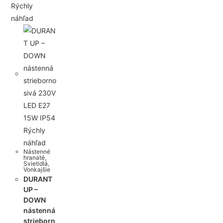
Rýchly
náhľad
Rýchly
náhľad
Nástenné
hranaté
,
Svietidlá
,
Vonkajšie
DURANT
UP –
DOWN
nástenná
strieborn