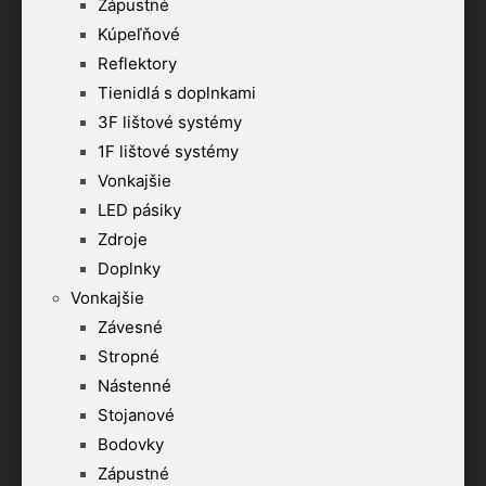
Zápustné
Kúpeľňové
Reflektory
Tienidlá s doplnkami
3F lištové systémy
1F lištové systémy
Vonkajšie
LED pásiky
Zdroje
Doplnky
Vonkajšie
Závesné
Stropné
Nástenné
Stojanové
Bodovky
Zápustné