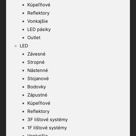
Kúpeľňové
Reflektory
Vonkajšie
LED pásiky
Outlet
LED
Závesné
Stropné
Nástenné
Stojanové
Bodovky
Zápustné
Kúpeľňové
Reflektory
3F lištové systémy
1F lištové systémy
Vonkajšie