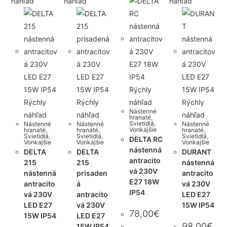
náhľad
náhľad
náhľad
Rýchly
Rýchly
Rýchly
náhľad
Rýchly
Nástenné
náhľad
náhľad
náhľad
hranaté
,
Svietidlá
,
Nástenné
Nástenné
Nástenné
Vonkajšie
hranaté
,
hranaté
,
hranaté
,
Svietidlá
,
Svietidlá
,
Svietidlá
,
DELTA RC
Vonkajšie
Vonkajšie
Vonkajšie
nástenná
DELTA
DELTA
DURANT
antracito
215
215
nástenná
vá 230V
nástenná
prisaden
antracito
E27 18W
antracito
á
vá 230V
IP54
vá 230V
antracito
LED E27
LED E27
vá 230V
15W IP54
78,00
€
15W IP54
LED E27
98,00
€
15W IP54