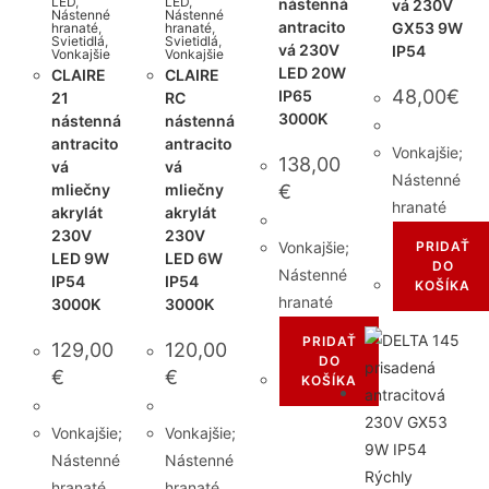
LED
,
LED
,
nástenná
vá 230V
Nástenné
Nástenné
antracito
GX53 9W
hranaté
,
hranaté
,
Svietidlá
,
Svietidlá
,
vá 230V
IP54
Vonkajšie
Vonkajšie
LED 20W
CLAIRE
CLAIRE
48,00
€
IP65
21
RC
3000K
nástenná
nástenná
antracito
antracito
Vonkajšie;
138,00
vá
vá
Nástenné
mliečny
mliečny
€
hranaté
akrylát
akrylát
230V
230V
Vonkajšie;
PRIDAŤ
LED 9W
LED 6W
DO
Nástenné
IP54
IP54
KOŠÍKA
hranaté
3000K
3000K
PRIDAŤ
129,00
120,00
DO
€
€
KOŠÍKA
Vonkajšie;
Vonkajšie;
Nástenné
Nástenné
Rýchly
hranaté
hranaté