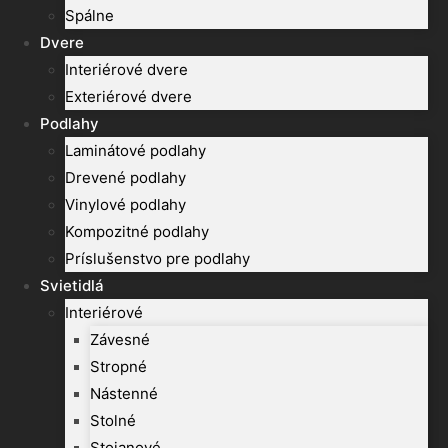
Spálne
Dvere
Interiérové dvere
Exteriérové dvere
Podlahy
Laminátové podlahy
Drevené podlahy
Vinylové podlahy
Kompozitné podlahy
Príslušenstvo pre podlahy
Svietidlá
Interiérové
Závesné
Stropné
Nástenné
Stolné
Stojanové