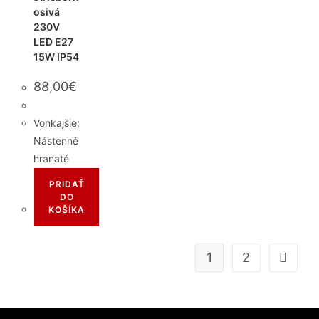
osivá
230V
LED E27
15W IP54
88,00
€
Vonkajšie;
Nástenné
hranaté
PRIDAŤ
DO
KOŠÍKA
1
2