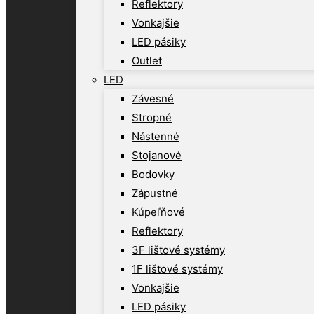
Reflektory
Vonkajšie
LED pásiky
Outlet
LED
Závesné
Stropné
Nástenné
Stojanové
Bodovky
Zápustné
Kúpeľňové
Reflektory
3F lištové systémy
1F lištové systémy
Vonkajšie
LED pásiky