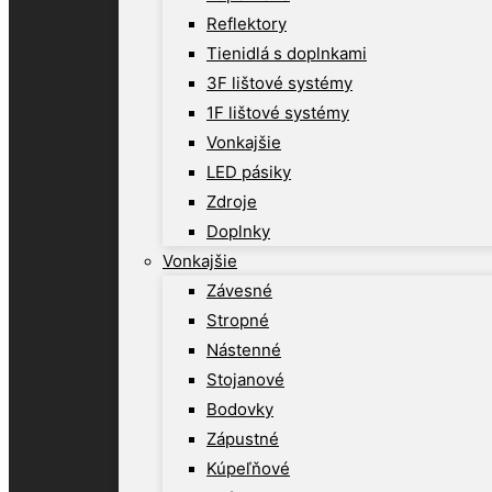
Reflektory
Tienidlá s doplnkami
3F lištové systémy
1F lištové systémy
Vonkajšie
LED pásiky
Zdroje
Doplnky
Vonkajšie
Závesné
Stropné
Nástenné
Stojanové
Bodovky
Zápustné
Kúpeľňové