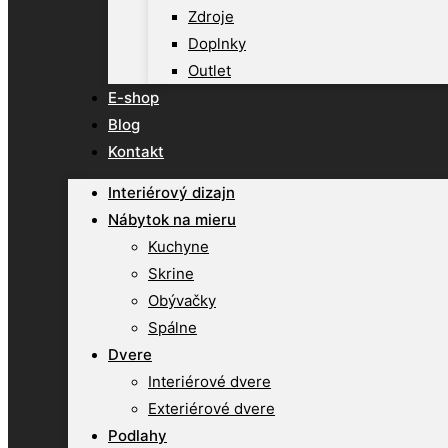
Zdroje
Doplnky
Outlet
E-shop
Blog
Kontakt
Interiérový dizajn
Nábytok na mieru
Kuchyne
Skrine
Obývačky
Spálne
Dvere
Interiérové dvere
Exteriérové dvere
Podlahy