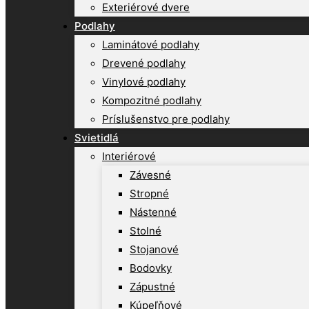
Exteriérové dvere
Podlahy
Laminátové podlahy
Drevené podlahy
Vinylové podlahy
Kompozitné podlahy
Príslušenstvo pre podlahy
Svietidlá
Interiérové
Závesné
Stropné
Nástenné
Stolné
Stojanové
Bodovky
Zápustné
Kúpeľňové