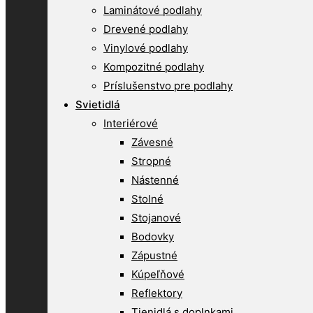
Laminátové podlahy
Drevené podlahy
Vinylové podlahy
Kompozitné podlahy
Príslušenstvo pre podlahy
Svietidlá
Interiérové
Závesné
Stropné
Nástenné
Stolné
Stojanové
Bodovky
Zápustné
Kúpeľňové
Reflektory
Tienidlá s doplnkami