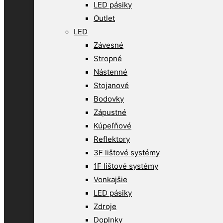
LED pásiky
Outlet
LED
Závesné
Stropné
Nástenné
Stojanové
Bodovky
Zápustné
Kúpeľňové
Reflektory
3F lištové systémy
1F lištové systémy
Vonkajšie
LED pásiky
Zdroje
Doplnky