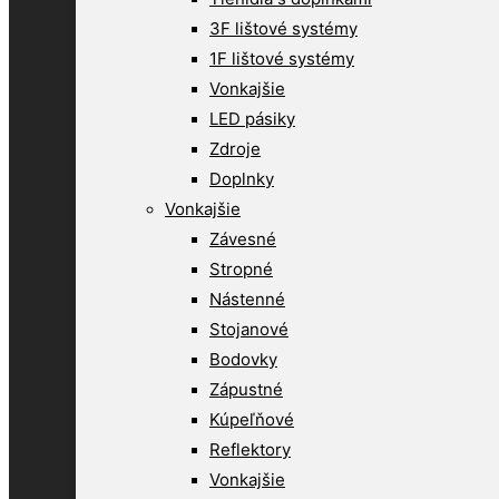
3F lištové systémy
1F lištové systémy
Vonkajšie
LED pásiky
Zdroje
Doplnky
Vonkajšie
Závesné
Stropné
Nástenné
Stojanové
Bodovky
Zápustné
Kúpeľňové
Reflektory
Vonkajšie