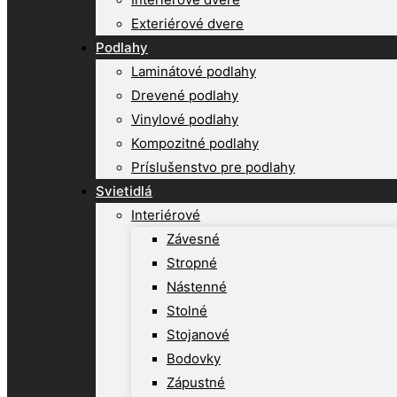
Exteriérové dvere
Podlahy
Laminátové podlahy
Drevené podlahy
Vinylové podlahy
Kompozitné podlahy
Príslušenstvo pre podlahy
Svietidlá
Interiérové
Závesné
Stropné
Nástenné
Stolné
Stojanové
Bodovky
Zápustné