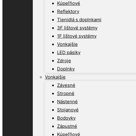
Kúpeľňové
Reflektory
Tienidlá s doplnkami
3F lištové systémy
1F lištové systémy
Vonkajšie
LED pásiky
Zdroje
Doplnky
Vonkajšie
Závesné
Stropné
Nástenné
Stojanové
Bodovky
Zápustné
Kúpeľňové