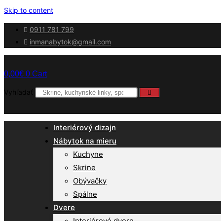
Skip to content
0911 781 799
inmanabytok@gmail.com
0,00
€
0
Cart
Vyhľadať
Interiérový dizajn
Nábytok na mieru
Kuchyne
Skrine
Obývačky
Spálne
Dvere
Interiérové dvere