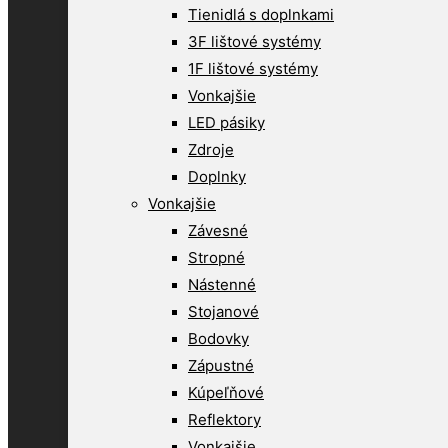
Tienidlá s doplnkami
3F lištové systémy
1F lištové systémy
Vonkajšie
LED pásiky
Zdroje
Doplnky
Vonkajšie
Závesné
Stropné
Nástenné
Stojanové
Bodovky
Zápustné
Kúpeľňové
Reflektory
Vonkajšie