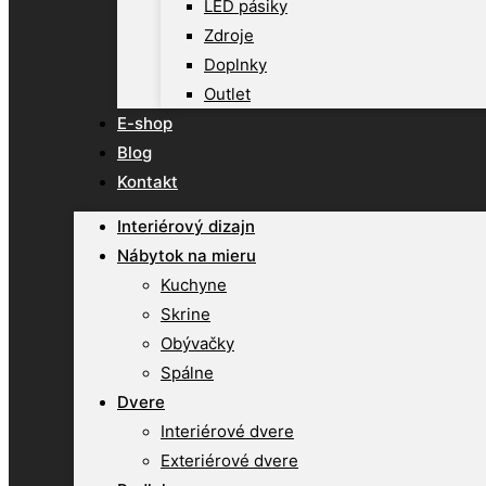
LED pásiky
Zdroje
Doplnky
Outlet
E-shop
Blog
Kontakt
Interiérový dizajn
Nábytok na mieru
Kuchyne
Skrine
Obývačky
Spálne
Dvere
Interiérové dvere
Exteriérové dvere