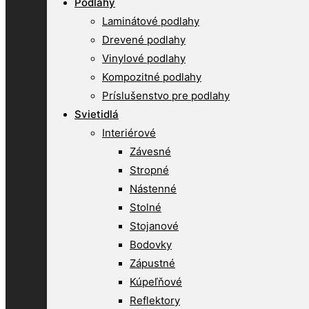
Podlahy
Laminátové podlahy
Drevené podlahy
Vinylové podlahy
Kompozitné podlahy
Príslušenstvo pre podlahy
Svietidlá
Interiérové
Závesné
Stropné
Nástenné
Stolné
Stojanové
Bodovky
Zápustné
Kúpeľňové
Reflektory