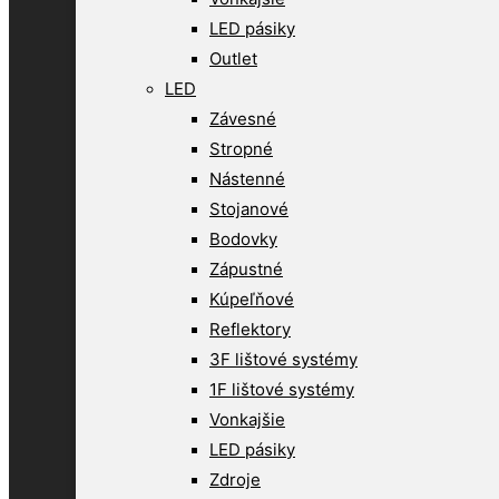
LED pásiky
Outlet
LED
Závesné
Stropné
Nástenné
Stojanové
Bodovky
Zápustné
Kúpeľňové
Reflektory
3F lištové systémy
1F lištové systémy
Vonkajšie
LED pásiky
Zdroje