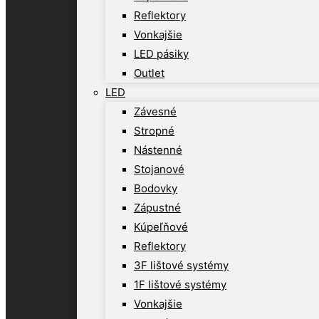
Reflektory
Vonkajšie
LED pásiky
Outlet
LED
Závesné
Stropné
Nástenné
Stojanové
Bodovky
Zápustné
Kúpeľňové
Reflektory
3F lištové systémy
1F lištové systémy
Vonkajšie